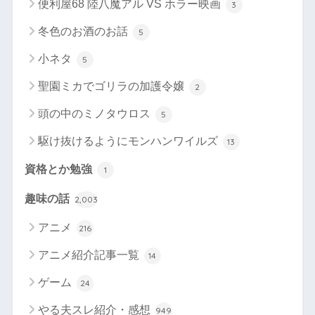
便利屋68 陸八魔アル VS ホラー映画
3
冬色のお酒のお話
5
小ネタ
5
聖園ミカでゴリラの加護令嬢
2
頭の中のミノタウロス
5
駆け抜けるようにモンハンワイルズ
13
資格とか勉強
1
趣味の話
2,003
アニメ
216
アニメ紹介記事一覧
14
ゲーム
24
やる夫スレ紹介・感想
949