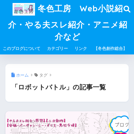
冬色工房 Web小説紹
介・やる夫スレ紹介・アニメ紹
介など
このブログについて
カテゴリー
リンク
【冬色創作総合】
ホーム
タグ
「ロボットバトル」の記事一覧