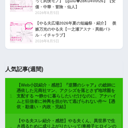
って武侠モノ】【gulu◆28KU4V0f26】【安
価・中華・冒険・仙人】
2026年8月5日
【やる夫広場2026年夏の短編祭・紹介】 羨
嫉万光のやる夫【一之瀬アスナ・異能バト
ル・イチャラブ】
2026年8月5日
人気記事(週間)