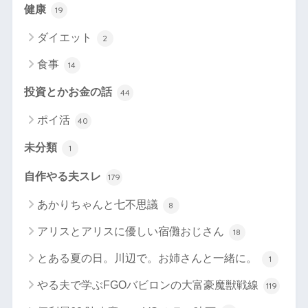
健康
19
ダイエット
2
食事
14
投資とかお金の話
44
ポイ活
40
未分類
1
自作やる夫スレ
179
あかりちゃんと七不思議
8
アリスとアリスに優しい宿儺おじさん
18
とある夏の日。川辺で。お姉さんと一緒に。
1
やる夫で学ぶFGOバビロンの大富豪魔獣戦線
119