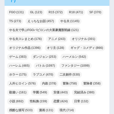
FGO
(131)
GL
(123)
R15
(372)
R18
(471)
SF
(370)
TS
(273)
えっちなお話
(457)
やる夫
(1145)
やる夫で学ぶFGOバビロンの大富豪魔獣戦線
(121)
やる夫スレまとめ
(176)
アニメ
(243)
オリジナル
(301)
オリジナル作品
(1396)
オリ主
(128)
ギャグ・コメディ
(866)
ゲーム
(383)
ダンジョン
(253)
ハーメルン
(542)
ハーレム
(465)
バトル
(1097)
ファンタジー
(1099)
ホラー
(175)
ラブコメ
(470)
二次創作
(530)
人外ヒロイン
(576)
内政
(378)
冒険
(758)
冒険者
(358)
勘違い
(161)
学園
(549)
安価
(443)
完結済み
(380)
小説
(692)
性転換
(159)
恋愛
(424)
日常
(132)
残酷な描写
(533)
漫画
(131)
現代
(714)