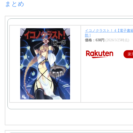
まとめ
イコノクラスト！ 4【電子書籍
郎 ]
価格：638円
(2026/3/25時点)
楽