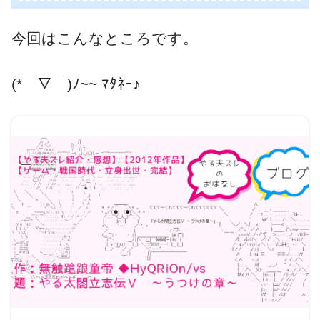
今回はこんなところです。
(*￣▽￣)ﾉ~~ ﾏﾀﾈｰ♪