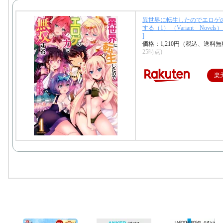
異世界に転生したのでエロゲ
する（1） （Variant Novels
]
価格：1,210円（税込、送料無
25時点)
楽