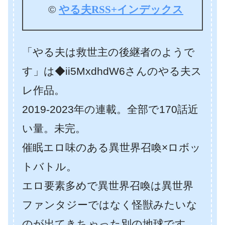
©
やる夫RSS+インデックス
「やる夫は救世主の後継者のようで
す」は◆ii5MxdhdW6さんのやる夫ス
レ作品。
2019-2023年の連載。全部で170話近
い量。未完。
催眠エロ味のある異世界召喚×ロボッ
トバトル。
エロ要素多めで異世界召喚は異世界
ファンタジーではなく怪獣みたいな
のが出てきちゃった別の地球です