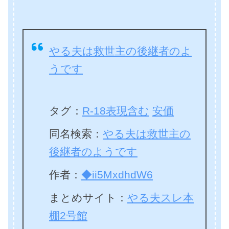
やる夫は救世主の後継者のよ
うです
タグ：
R-18表現含む
安価
同名検索：
やる夫は救世主の
後継者のようです
作者：
◆ii5MxdhdW6
まとめサイト：
やる夫スレ本
棚2号館