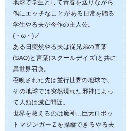
地球で学生として青春を送りながら
偶にエッチなことがある日常を贈る
学生やる夫が今作の主人公。
(・ω・)ノ
ある日突然やる夫は従兄弟の直葉
(SAO)と言葉(スクールデイズ)と共に
異世界召喚。
召喚された先は並行世界の地球で、
その地球では突然現れた邪神によっ
て人類は滅亡間近。
世界を救えるのは魔神…巨大ロボッ
トマジンガーＺを操縦できるやる夫