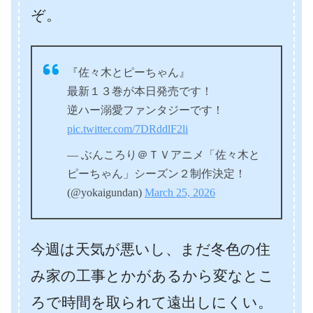
ぞ。
『佐々木とピーちゃん』
最新１３巻が本日発売です！
逆ハー溺愛ファンタジーです！
pic.twitter.com/7DRddlF2li
— ぶんころり＠ＴＶアニメ「佐々木と
ピーちゃん」シーズン２制作決定！
(@yokaigundan)
March 25, 2026
今週は天気が悪いし、まだ冬色の住
み家の工事とかがあるから変なとこ
ろで時間を取られて遠出しにくい。