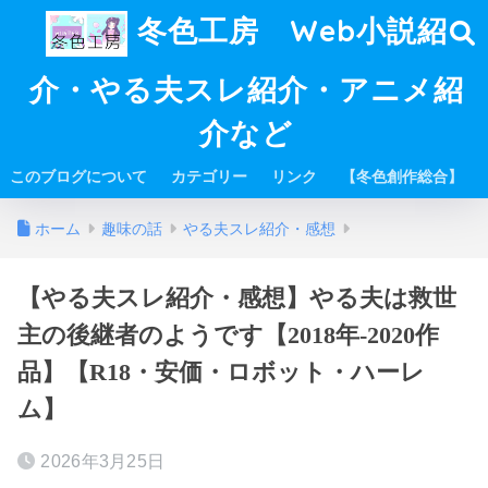
冬色工房 Web小説紹
介・やる夫スレ紹介・アニメ紹
介など
このブログについて
カテゴリー
リンク
【冬色創作総合】
ホーム
趣味の話
やる夫スレ紹介・感想
【やる夫スレ紹介・感想】やる夫は救世
主の後継者のようです【2018年-2020作
品】【R18・安価・ロボット・ハーレ
ム】
2026年3月25日