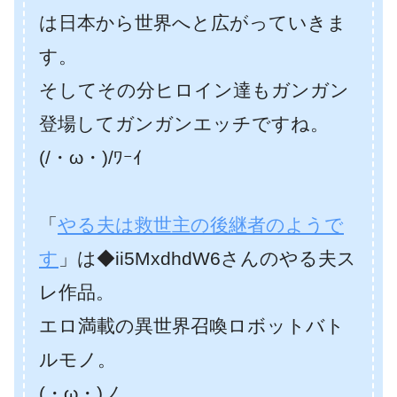
は日本から世界へと広がっていきま
す。
そしてその分ヒロイン達もガンガン
登場してガンガンエッチですね。
(/・ω・)/ﾜｰｲ
「
やる夫は救世主の後継者のようで
す
」は◆ii5MxdhdW6さんのやる夫ス
レ作品。
エロ満載の異世界召喚ロボットバト
ルモノ。
(・ω・)ノ