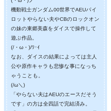
(・ω・)ノ
機動戦士ガンダム00世界でAEUパイ
ロットやらない夫やCBのロックオン
の妹の東郷美森をダイスで操作して
遊ぶ作品。
(/・ω・)/ﾜｰｲ
なお、ダイスの結果によっては主人
公や原作キャラも悲惨な事になっち
ゃうことも。
(/ω＼)
「やらない夫はAEUのエースだそう
です」の方は全四話で完結済み。