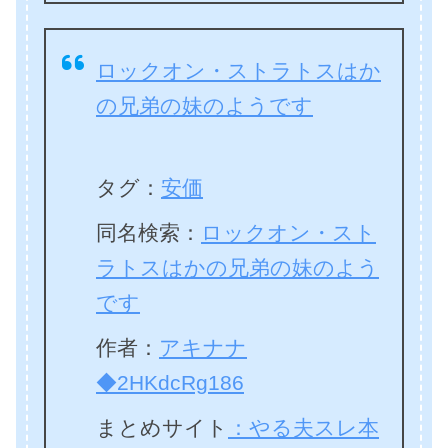
ロックオン・ストラトスはか
の兄弟の妹のようです
タグ
：
安価
同名検索：
ロックオン・スト
ラトスはかの兄弟の妹のよう
です
作者：
アキナナ
◆2HKdcRg186
まとめサイト
：やる夫スレ本