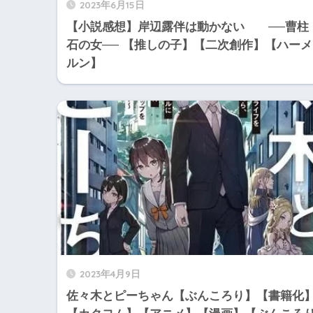
2023年6月15日
【小説感想】岸辺露伴は動かない ──曹柱
石の女── 【推しの子】【二次創作】【ハーメ
ルン】
2023年4月9日
佐々木とピーちゃん【ぶんころり】【書籍化