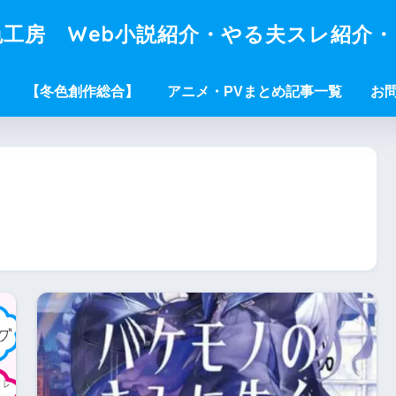
工房 Web小説紹介・やる夫スレ紹介
【冬色創作総合】
アニメ・PVまとめ記事一覧
お