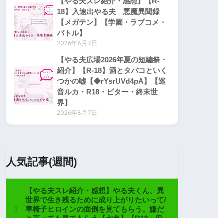
【やる夫スレ紹介・感想】【R-
18】入速出やる夫 悪魔異聞録
【メガテン】【学園・ラブコメ・
バトル】
2026年8月7日
【やる夫広場2026年夏の短編祭・
紹介】【R-18】酒とタバコといく
つかの嘘【◆rYsrUVd4pA】【巡
音ルカ・R18・ビター・終末世
界】
2026年8月7日
人気記事(週間)