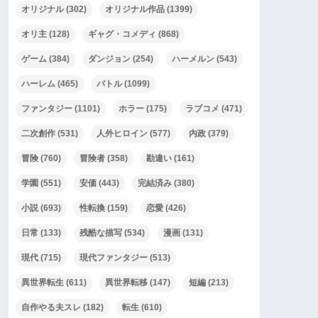
オリジナル
(302)
オリジナル作品
(1399)
オリ主
(128)
ギャグ・コメディ
(868)
ゲーム
(384)
ダンジョン
(254)
ハーメルン
(543)
ハーレム
(465)
バトル
(1099)
ファンタジー
(1101)
ホラー
(175)
ラブコメ
(471)
二次創作
(531)
人外ヒロイン
(577)
内政
(379)
冒険
(760)
冒険者
(358)
勘違い
(161)
学園
(551)
安価
(443)
完結済み
(380)
小説
(693)
性転換
(159)
恋愛
(426)
日常
(133)
残酷な描写
(534)
漫画
(131)
現代
(715)
現代ファンタジー
(513)
異世界転生
(611)
異世界転移
(147)
短編
(213)
自作やる夫スレ
(182)
転生
(610)