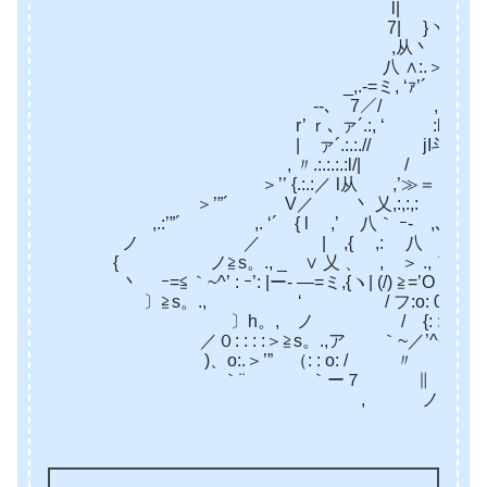
l| ’: :,jI斗 ‐,’jl 
7| }ヽ(, ‘: : ､＿,{: l 
,从丶 v乂__寸{l: . ゝりK|
八 ∧:.＞ ‘^~ _ _ ~^’＜ j: 
_,.-=ミ, ‘ｧ’´ ,ｲﾍYﾍヽ ｀
-‐､ 7／/ ,’ 〃 V 
r’ ｒ､ ァ´.:, ‘ :l /| | }
| ァ´.:.:.// jI斗- , /,.ム、
, 〃.:.:.:.:l/| / ヽ、 /ノ
＞’’ {.:.:／ l从 ,’≫＝ミ ∨{
＞’”´ V／ 丶 乂,:,:,: ｒ｀ ,:,:,
,.:’”´ ,. ‘´ { l ,’ 八｀ ｰ‐ ,､_ ,. -へ -=
ノ ／ | ,{ ,: 八 V- vソ /_ノ 
{ ノ≧s。., _ ∨ 乂 、 , ＞ .,｀ ￣ ,. -､,.ィ{ 
丶 ｰ=≦｀~^’ : ｰ’: |ー‐ ―=ミ,{ヽ| (/) ≧=’O 0,’:jI斗-ミム_j
〕≧s。., ‘ / フ:o: 0/: :|o: 。:{ｱ /: :ﾟ: :0:
〕h。, ノ / {: :ﾟ: : 人_ﾉ:。
／０: : : :＞≧s。.,ア ｀~／’^~ ゝ
)、o:.＞’” （: : o: / 〃 |l ,.
｀¨ ｀ー７ ∥ 
, ノ’ ,. ’ {