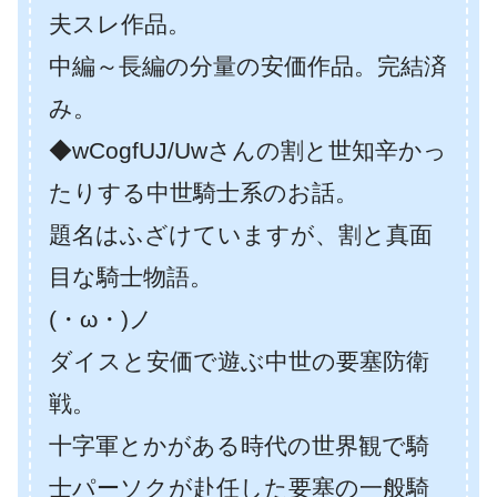
夫スレ作品。
中編～長編の分量の安価作品。完結済
み。
◆wCogfUJ/Uwさんの割と世知辛かっ
たりする中世騎士系のお話。
題名はふざけていますが、割と真面
目な騎士物語。
(・ω・)ノ
ダイスと安価で遊ぶ中世の要塞防衛
戦。
十字軍とかがある時代の世界観で騎
士パーソクが赴任した要塞の一般騎