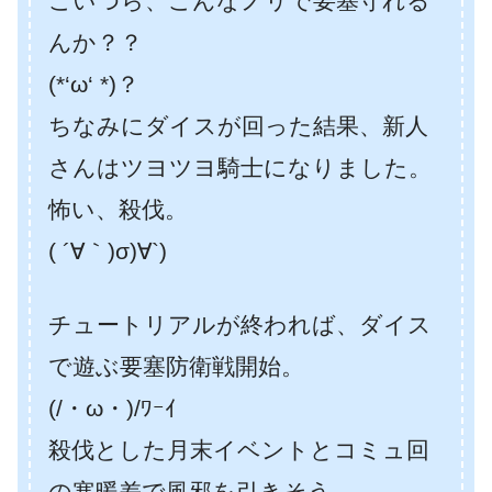
こいつら、こんなノリで要塞守れる
んか？？
(*‘ω‘ *)？
ちなみにダイスが回った結果、新人
さんはツヨツヨ騎士になりました。
怖い、殺伐。
( ´∀｀)σ)∀`)
チュートリアルが終われば、ダイス
で遊ぶ要塞防衛戦開始。
(/・ω・)/ﾜｰｲ
殺伐とした月末イベントとコミュ回
の寒暖差で風邪を引きそう。