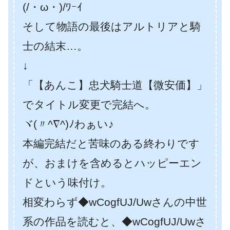
(/・ω・)/ﾜｰｲ
そして物語の最後はアルトリアと騎
士の結末…。
↓
「【あんこ】忠犬騎士道【微安価】」
でタイトル変更で完結へ。
ヾ(〃^∇^)ﾉわぁい♪
本編完結だと苦味のある終わりです
が、おまけを含めるとハッピーエン
ドという味付け。
相変わらず◆wCogfUJ/Uwさんの中世
系の作品を読むと、◆wCogfUJ/Uwさ