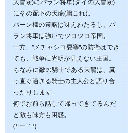
大冒険)にバラン将軍(ダイの大冒険)
にその配下の天龍(艦これ)。
バーン様の策略は冴えわたるし、バ
ラン将軍は強いでツヨツヨ帝国。
一方、”メチャシコ要塞”の防衛はでき
ても、戦争に光明が見えない王国。
ちなみに敵の騎士である天龍は、真
っ直ぐ過ぎる騎士の主人公と語り合
ったりします。
何でお前ら話して帰ってきてるんだ
と敵も味方も困惑。
(*´ー｀*)