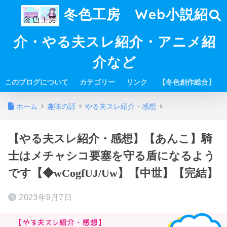
冬色工房 Web小説紹
介・やる夫スレ紹介・アニメ紹
介など
このブログについて
カテゴリー
リンク
【冬色創作総合】
ホーム
趣味の話
やる夫スレ紹介・感想
【やる夫スレ紹介・感想】【あんこ】騎
士はメチャシコ要塞を守る盾になるよう
です【◆wCogfUJ/Uw】【中世】【完結】
2023年9月7日