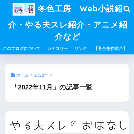
冬色工房 Web小説紹
介・やる夫スレ紹介・アニメ紹
介など
このブログについて
カテゴリー
リンク
【冬色創作総合】
ホーム
2022年
「2022年11月」の記事一覧