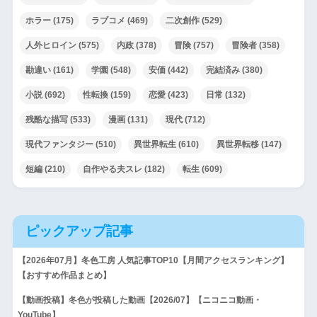
ホラー
(175)
ラブコメ
(469)
二次創作
(529)
人外ヒロイン
(575)
内政
(378)
冒険
(757)
冒険者
(358)
勘違い
(161)
学園
(548)
安価
(442)
完結済み
(380)
小説
(692)
性転換
(159)
恋愛
(423)
日常
(132)
残酷な描写
(533)
漫画
(131)
現代
(712)
現代ファンタジー
(510)
異世界転生
(610)
異世界転移
(147)
短編
(210)
自作やる夫スレ
(182)
転生
(609)
ピックアップ記事
【2026年07月】冬色工房 人気記事TOP10【月間アクセスランキング】
【おすすめ作品まとめ】
【動画投稿】冬色が投稿した動画【2026/07】【ニコニコ動画・
YouTube】