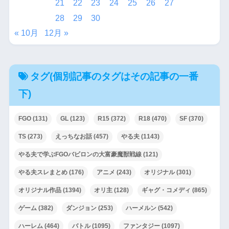
21
22
23
24
25
26
27
28
29
30
« 10月
12月 »
タグ(個別記事のタグはその記事の一番
下)
FGO
(131)
GL
(123)
R15
(372)
R18
(470)
SF
(370)
TS
(273)
えっちなお話
(457)
やる夫
(1143)
やる夫で学ぶFGOバビロンの大富豪魔獣戦線
(121)
やる夫スレまとめ
(176)
アニメ
(243)
オリジナル
(301)
オリジナル作品
(1394)
オリ主
(128)
ギャグ・コメディ
(865)
ゲーム
(382)
ダンジョン
(253)
ハーメルン
(542)
ハーレム
(464)
バトル
(1095)
ファンタジー
(1097)