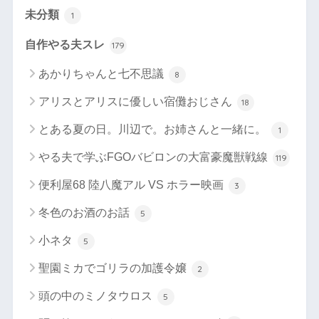
未分類
1
自作やる夫スレ
179
あかりちゃんと七不思議
8
アリスとアリスに優しい宿儺おじさん
18
とある夏の日。川辺で。お姉さんと一緒に。
1
やる夫で学ぶFGOバビロンの大富豪魔獣戦線
119
便利屋68 陸八魔アル VS ホラー映画
3
冬色のお酒のお話
5
小ネタ
5
聖園ミカでゴリラの加護令嬢
2
頭の中のミノタウロス
5