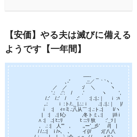
【安価】やる夫は滅びに備える
ようです【一年間】
-―- _
､‐゛ .::／ ｀`丶､
／ ／ :/ ＼ ヽ
‘.: .:’: / .’ ヽ ‘,
/.:’ /.:’ / .:’ :| .:|.:｜ ｉ :ﾊ
,.: ｉ :ト/:._ |.:.:ｉ .:| .:|.:｜ |/ ’,
ｉ :| ｨ=ミ.:八从￣ :| .:ト.:| l/ヽ
| :| .:| f心 ,冬トミ､:| |//i i
∧ :| .:| ﾋ::ﾘ ﾋ :::ﾘ 狄 :’_ｿ |
, .: :| 人”” , ,,ー’_彡’ //| |
/ /.:.:| i />､ ､ イ{// ;i|’八八
. / ,: | | 〕:个 ‐＜へノ/ ∧//,＼ ､