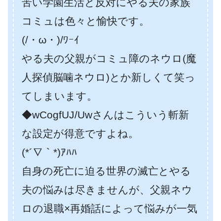
苦い学園生活と反対にやる夫の家族
コミュは色々と愉快です。
(/・ω・)/ﾜｰｲ
やる夫の父親がコミュ障のネウロ(魔
人探偵脳噛ネウロ)とか新しくて笑っ
てしまいます。
◆wCogfUJ/Uwさんはこういう斬新
な設定が得意ですよね。
(*´∇｀*)ｱﾊﾊ
自身の死亡に迫る世界の滅亡とやる
夫の悩みは尽きませんが、父親ネウ
ロの退職×再婚話によって悩みが一気