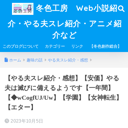
冬色工房 Web小説紹
介・やる夫スレ紹介・アニメ紹
介など
このブログについて
カテゴリー
リンク
【冬色創作総合】
ホーム
趣味の話
やる夫スレ紹介・感想
【やる夫スレ紹介・感想】【安価】やる
夫は滅びに備えるようです【一年間】
【◆wCogfUJ/Uw】【学園】【女神転生】
【エター】
2023年10月5日