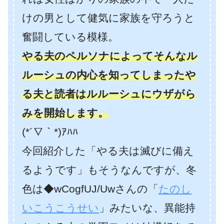
けの男として健気に家族を守ろうと
奮闘している模様。
やる夫のペルソナによってそんなル
ルーシュの内心を知ってしまったや
る夫と読者はルルーシュにウザがら
みを開始します。
(*´∇｀*)ｱﾊﾊ
今回紹介した「やる夫は滅びに備え
るようです」もそうなんですが、冬
色は◆wCogfUJ/Uwさんの「
たのし
いこうこうせい
」みたいな、異能持