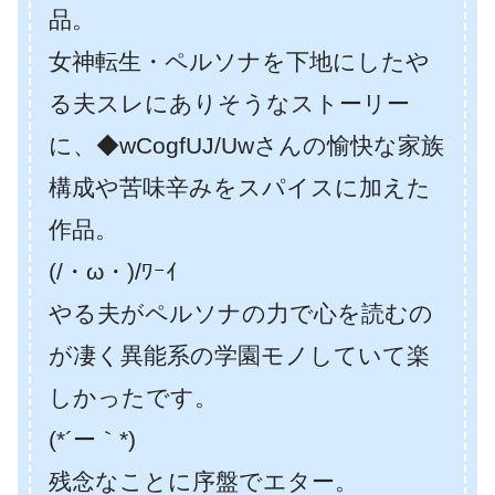
品。
女神転生・ペルソナを下地にしたや
る夫スレにありそうなストーリー
に、◆wCogfUJ/Uwさんの愉快な家族
構成や苦味辛みをスパイスに加えた
作品。
(/・ω・)/ﾜｰｲ
やる夫がペルソナの力で心を読むの
が凄く異能系の学園モノしていて楽
しかったです。
(*´ー｀*)
残念なことに序盤でエター。