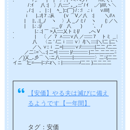
/ :ｲ 八 :| 〕八:::::ﾟ｡_｡:::ﾟ/ ｲ ,／|////,ヽ＼
, / :| , | : | ﾍ_ )::(⌒) / : :! .:ｉ ∨////|
ｉ |..:/|７.:从 (∨ ⌒V／八 :| ＼//∧
| |:, .:|_,/ ヽ 〉人 _ノミ/ ヽ {: ／＼{ ､
| |.: .:|/ ＿_ (/ 八 ) `､ / ＞
. |.: .:| ￣ >人:::::乂トミ{/ ,.へ V |＼
. | 〔 ／ ７ ∧::::::∨八 ／:::::::７ トミ ＿| i
八 〈ニ ‘ /二ｉ:::::: ∨〉/|:＼:::::|＼!二 |二＼|
／＼ ∨::ｉ 二=|::::::::::∨:/::::::::::::|二二 /二二＼
／二ﾆ=＼､:| 二=| ::::::::: |/::::::::::::: |二二,二二二ﾆ
. ／)乂_,.彡⌒ ＼:ニ八:::::::::::|::::::::::::::::::〉二ﾆ{二二二二
イニ⌒辷=‐—-|ﾆ:/ﾆz＼ :: |:::::::::::::::/二二 }二二二二
【安価】やる夫は滅びに備え
るようです【一年間】
タグ：安価