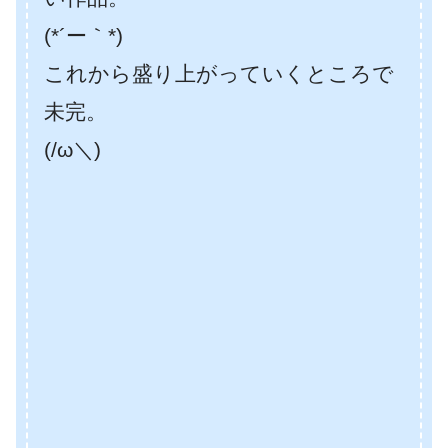
(*´ー｀*)
これから盛り上がっていくところで
未完。
(/ω＼)