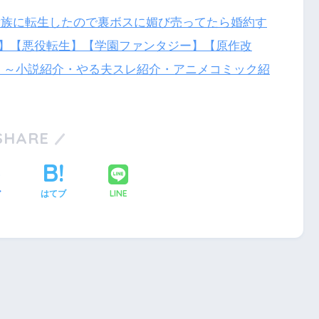
貴族に転生したので裏ボスに媚び売ってたら婚約す
】【悪役転生】【学園ファンタジー】【原作改
 ～小説紹介・やる夫スレ紹介・アニメコミック紹
SHARE
LINE
ア
はてブ