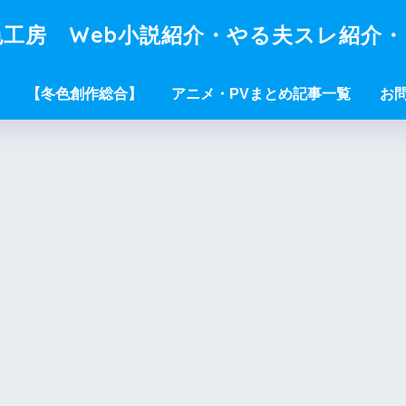
工房 Web小説紹介・やる夫スレ紹介
【冬色創作総合】
アニメ・PVまとめ記事一覧
お