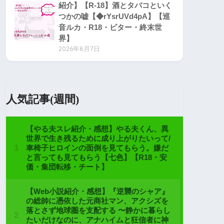
紹介】【R-18】酒とタバコといく
つかの嘘【◆rYsrUVd4pA】【巡
音ルカ・R18・ビター・終末世
界】
2026年8月7日
人気記事(週間)