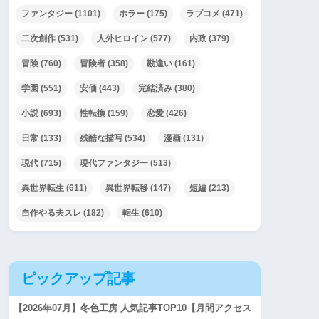
ファンタジー
(1101)
ホラー
(175)
ラブコメ
(471)
二次創作
(531)
人外ヒロイン
(577)
内政
(379)
冒険
(760)
冒険者
(358)
勘違い
(161)
学園
(551)
安価
(443)
完結済み
(380)
小説
(693)
性転換
(159)
恋愛
(426)
日常
(133)
残酷な描写
(534)
漫画
(131)
現代
(715)
現代ファンタジー
(513)
異世界転生
(611)
異世界転移
(147)
短編
(213)
自作やる夫スレ
(182)
転生
(610)
ピックアップ記事
【2026年07月】冬色工房 人気記事TOP10【月間アクセス