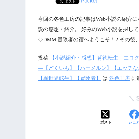
Pocket
今回の冬色工房の記事はWeb小説の紹介に
説の感想・紹介。 好みのWeb小説を探して
◇DMM 冒険者の宿へようこそ！2 その後、
投稿
【小説紹介・感想】背徳転生―エロ
―【どくいも】【ハーメルン】【エッチな
【異世界転生】【冒険者】
は
冬色工房
に
ポスト
シェ