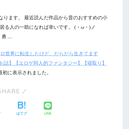
なります。 最近読んだ作品から昔のおすすめの小
居る人の一助になれば幸いです。 (・ω・)ノ
勇 …
グロ世界に転生したけど、だらだら生きてます
お話】【エロゲ同人的ファンタジー】【寝取り】
最初に表示されました。
SHARE
LINE
ア
はてブ