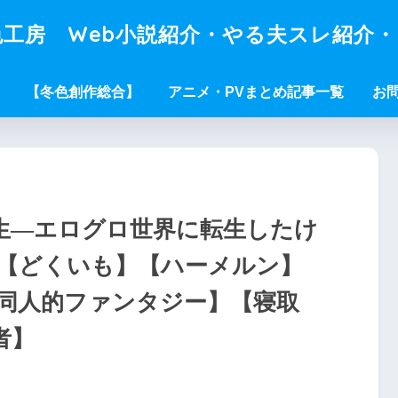
工房 Web小説紹介・やる夫スレ紹介
【冬色創作総合】
アニメ・PVまとめ記事一覧
お
生―エログロ世界に転生したけ
【どくいも】【ハーメルン】
同人的ファンタジー】【寝取
者】