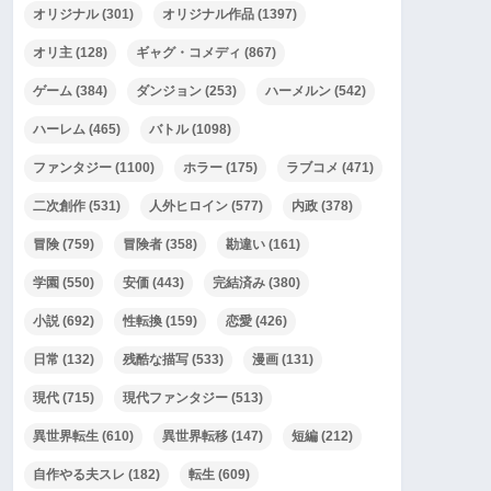
オリジナル
(301)
オリジナル作品
(1397)
オリ主
(128)
ギャグ・コメディ
(867)
ゲーム
(384)
ダンジョン
(253)
ハーメルン
(542)
ハーレム
(465)
バトル
(1098)
ファンタジー
(1100)
ホラー
(175)
ラブコメ
(471)
二次創作
(531)
人外ヒロイン
(577)
内政
(378)
冒険
(759)
冒険者
(358)
勘違い
(161)
学園
(550)
安価
(443)
完結済み
(380)
小説
(692)
性転換
(159)
恋愛
(426)
日常
(132)
残酷な描写
(533)
漫画
(131)
現代
(715)
現代ファンタジー
(513)
異世界転生
(610)
異世界転移
(147)
短編
(212)
自作やる夫スレ
(182)
転生
(609)