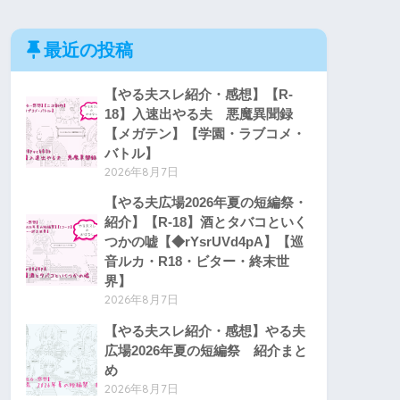
最近の投稿
【やる夫スレ紹介・感想】【R-
18】入速出やる夫 悪魔異聞録
【メガテン】【学園・ラブコメ・
バトル】
2026年8月7日
【やる夫広場2026年夏の短編祭・
紹介】【R-18】酒とタバコといく
つかの嘘【◆rYsrUVd4pA】【巡
音ルカ・R18・ビター・終末世
界】
2026年8月7日
【やる夫スレ紹介・感想】やる夫
広場2026年夏の短編祭 紹介まと
め
2026年8月7日