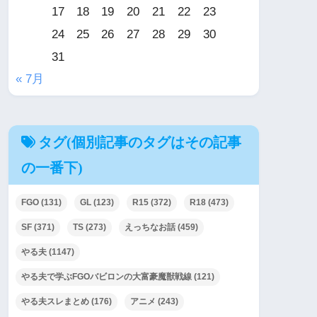
17
18
19
20
21
22
23
24
25
26
27
28
29
30
31
« 7月
タグ(個別記事のタグはその記事
の一番下)
FGO
(131)
GL
(123)
R15
(372)
R18
(473)
SF
(371)
TS
(273)
えっちなお話
(459)
やる夫
(1147)
やる夫で学ぶFGOバビロンの大富豪魔獣戦線
(121)
やる夫スレまとめ
(176)
アニメ
(243)