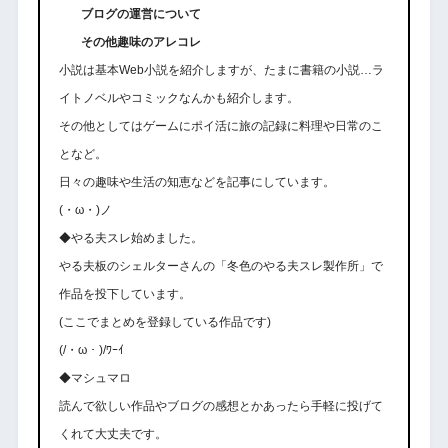
ブログの運営について
その他趣味のアレコレ
小説は基本Web小説を紹介しますが、たまに書籍の小説…ラ
イトノベルやコミックなんかも紹介します。
その他としてはゲームにポイ活に旅の記録に料理や日常のこ
となど。
日々の趣味や生活の知恵などを記事にしています。
(・ω・)ノ
◆やる夫スレ始めました。
やる夫板のシェルターさんの「冬色のやる夫スレ製作所」で
作品を投下しています。
(ここでまとめを登録している作品です)
(/・ω・)/ﾜｰｲ
◆マシュマロ
読んで欲しい作品やブログの感想とかあったら手軽に投げて
くれて大丈夫です。