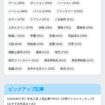
ゲーム
(384)
ダンジョン
(254)
ハーメルン
(544)
ハーレム
(465)
バトル
(1100)
ファンタジー
(1103)
ホラー
(175)
ラブコメ
(471)
二次創作
(531)
人外ヒロイン
(578)
内政
(380)
冒険
(761)
冒険者
(358)
勘違い
(162)
学園
(551)
安価
(443)
完結済み
(380)
小説
(694)
性転換
(159)
恋愛
(426)
日常
(133)
残酷な描写
(535)
漫画
(131)
現代
(715)
現代ファンタジー
(513)
異世界転生
(612)
異世界転移
(147)
短編
(214)
自作やる夫スレ
(182)
転生
(611)
ピックアップ記事
【2026年07月】冬色工房 人気記事TOP10【月間アクセスランキング】
【おすすめ作品まとめ】