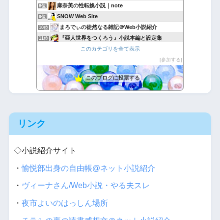
麻奈美の性転換小説｜note
8位
SNOW Web Site
9位
まろでぃの徒然なる雑記＠Web小説紹介
10位
『亜人世界をつくろう』小説本編と設定集
11位
このカテゴリを全て表示
バナジウム喫茶だより
12位
フォレストピア創造記 ラムリーザ・サーガ
参加する
13位
ボロ家で執筆
14位
このブログに投票する
聖女ミスリア巡礼紀行
15位
リンク
◇小説紹介サイト
・
愉悦部出身の自由帳@ネット小説紹介
・
ヴィーナさん/Web小説・やる夫スレ
・
夜市よいのはっしん場所