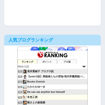
人気ブログランキング
ランキング
ポイント
ブロ画
長井景維子 ブログ小説
1位
【web小説】異能者たちの苦悩-現代学園異能バトル-
2位
Books Ostrich
3位
たかたかゆーき
4位
He can eat anythin but himself
5位
冬色工房
6位
熊さとの創造館
7位