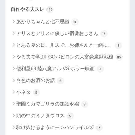
自作やる夫スレ
179
あかりちゃんと七不思議
8
アリスとアリスに優しい宿儺おじさん
18
とある夏の日。川辺で。お姉さんと一緒に。
1
やる夫で学ぶFGOバビロンの大富豪魔獣戦線
119
便利屋68 陸八魔アル VS ホラー映画
3
冬色のお酒のお話
5
小ネタ
5
聖園ミカでゴリラの加護令嬢
2
頭の中のミノタウロス
5
駆け抜けるようにモンハンワイルズ
13