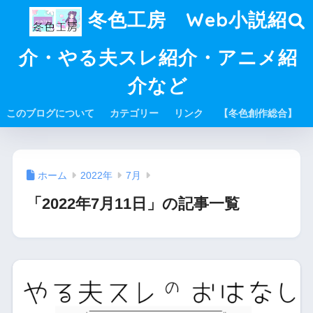
冬色工房 Web小説紹
介・やる夫スレ紹介・アニメ紹
介など
このブログについて
カテゴリー
リンク
【冬色創作総合】
ホーム
2022年
7月
「2022年7月11日」の記事一覧