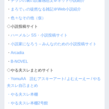
・
チラシの裏の読書感想文＠ネット小説紹介
・
まろでぃの徒然なる雑記＠Web小説紹介
・
色々なその他（仮）
◇小説投稿サイト
・
ハーメルン SS・小説投稿サイト
・
小説家になろう – みんなのための小説投稿サイト
・
Arcadia
・
B-NOVEL
◇やる夫スレまとめサイト
・YomuAA 読むアスキーアート/ よむえーえー / やる
夫スレ自己まとめ
・やる夫スレ本棚
・やる夫スレ本棚2号館