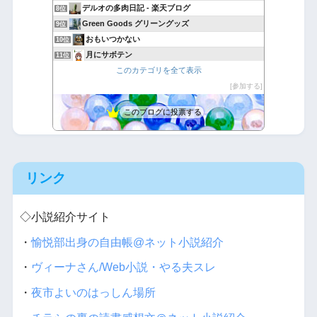
デルオの多肉日記 - 楽天ブログ
8位
Green Goods グリーングッズ
9位
おもいつかない
10位
月にサボテン
11位
このカテゴリを全て表示
Cherish Plant
12位
hanaのゆるっとdiary！
参加する
13位
観葉植物のすすめ
14位
このブログに投票する
Yubisakino Jyunin
15位
リンク
◇小説紹介サイト
・
愉悦部出身の自由帳@ネット小説紹介
・
ヴィーナさん/Web小説・やる夫スレ
・
夜市よいのはっしん場所