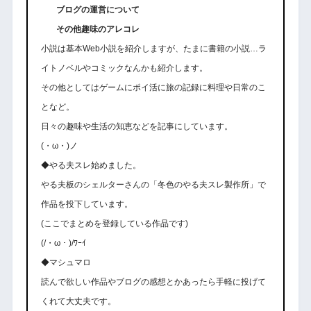
ブログの運営について
その他趣味のアレコレ
小説は基本Web小説を紹介しますが、たまに書籍の小説…ラ
イトノベルやコミックなんかも紹介します。
その他としてはゲームにポイ活に旅の記録に料理や日常のこ
となど。
日々の趣味や生活の知恵などを記事にしています。
(・ω・)ノ
◆やる夫スレ始めました。
やる夫板のシェルターさんの「冬色のやる夫スレ製作所」で
作品を投下しています。
(ここでまとめを登録している作品です)
(/・ω・)/ﾜｰｲ
◆マシュマロ
読んで欲しい作品やブログの感想とかあったら手軽に投げて
くれて大丈夫です。