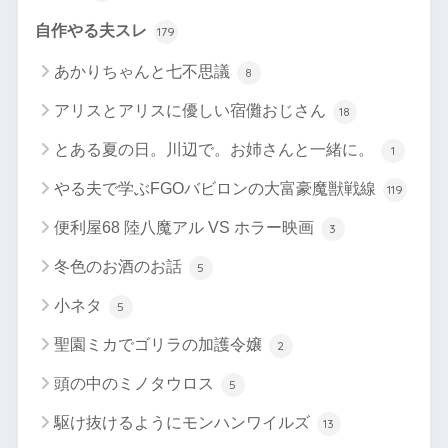
自作やる夫スレ
179
あかりちゃんと七不思議
8
アリスとアリスに優しい宿儺おじさん
18
とある夏の日。川辺で。お姉さんと一緒に。
1
やる夫で学ぶFGOバビロンの大富豪魔獣戦線
119
便利屋68 陸八魔アル VS ホラー映画
3
冬色のお酒のお話
5
小ネタ
5
聖園ミカでゴリラの加護令嬢
2
頭の中のミノタウロス
5
駆け抜けるようにモンハンワイルズ
13