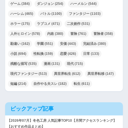
ゲーム
(384)
ダンジョン
(254)
ハーメルン
(544)
ハーレム
(465)
バトル
(1100)
ファンタジー
(1103)
ホラー
(175)
ラブコメ
(471)
二次創作
(531)
人外ヒロイン
(578)
内政
(380)
冒険
(761)
冒険者
(358)
勘違い
(162)
学園
(551)
安価
(443)
完結済み
(380)
小説
(694)
性転換
(159)
恋愛
(426)
日常
(133)
残酷な描写
(535)
漫画
(131)
現代
(715)
現代ファンタジー
(513)
異世界転生
(612)
異世界転移
(147)
短編
(214)
自作やる夫スレ
(182)
転生
(611)
ピックアップ記事
【2026年07月】冬色工房 人気記事TOP10【月間アクセスランキング】
【おすすめ作品まとめ】