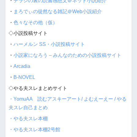
・
チラシの裏の読書感想文＠ネット小説紹介
・
まろでぃの徒然なる雑記＠Web小説紹介
・
色々なその他（仮）
◇小説投稿サイト
・
ハーメルン SS・小説投稿サイト
・
小説家になろう – みんなのための小説投稿サイト
・
Arcadia
・
B-NOVEL
◇やる夫スレまとめサイト
・YomuAA 読むアスキーアート/ よむえーえー / やる
夫スレ自己まとめ
・やる夫スレ本棚
・やる夫スレ本棚2号館