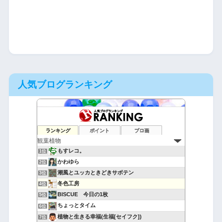
人気ブログランキング
ランキング
ポイント
ブロ画
もすレコ。
1位
かわゆら
2位
潮風とユッカときどきサボテン
3位
冬色工房
4位
BISCUE 今日の1枚
5位
ちょっとタイム
6位
植物と生きる幸福(生福[セイフク])
7位