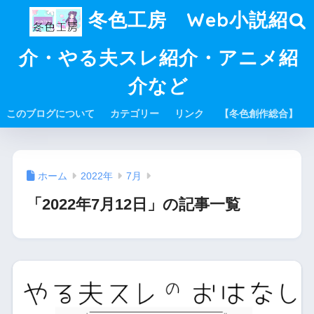
冬色工房 Web小説紹
介・やる夫スレ紹介・アニメ紹
介など
このブログについて
カテゴリー
リンク
【冬色創作総合】
ホーム
2022年
7月
「2022年7月12日」の記事一覧