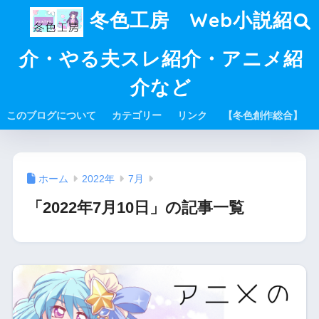
冬色工房 Web小説紹
介・やる夫スレ紹介・アニメ紹
介など
このブログについて
カテゴリー
リンク
【冬色創作総合】
ホーム
2022年
7月
「2022年7月10日」の記事一覧