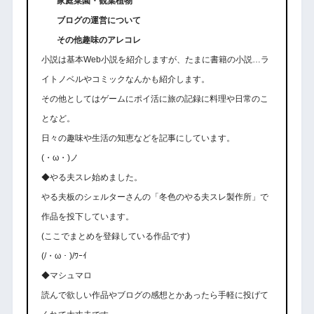
家庭菜園・観葉植物
ブログの運営について
その他趣味のアレコレ
小説は基本Web小説を紹介しますが、たまに書籍の小説…ラ
イトノベルやコミックなんかも紹介します。
その他としてはゲームにポイ活に旅の記録に料理や日常のこ
となど。
日々の趣味や生活の知恵などを記事にしています。
(・ω・)ノ
◆やる夫スレ始めました。
やる夫板のシェルターさんの「冬色のやる夫スレ製作所」で
作品を投下しています。
(ここでまとめを登録している作品です)
(/・ω・)/ﾜｰｲ
◆マシュマロ
読んで欲しい作品やブログの感想とかあったら手軽に投げて