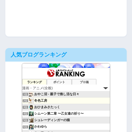
人気ブログランキング
ランキング
ポイント
ブロ画
おやこ沼 - 親子で推し活な日々
1位
冬色工房
2位
おひまみさたっく
3位
シムーン第二章 〜乙女達の祈り〜
4位
シュレーディンガーの猫
5位
かわゆら
6位