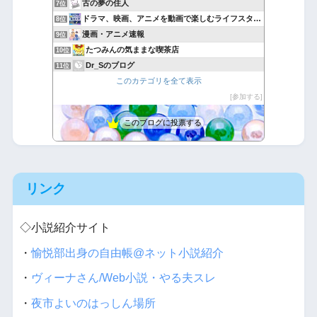
古の夢の住人
7位
ドラマ、映画、アニメを動画で楽しむライフスタイル
8位
漫画・アニメ速報
9位
たつみんの気ままな喫茶店
10位
Dr_Sのブログ
11位
このカテゴリを全て表示
バカには見えない服はバカに裸を見られる服
12位
完全趣味（裏）
参加する
13位
アニグラフィ
14位
このブログに投票する
悪魔と天使と快楽主義者
15位
リンク
◇小説紹介サイト
・
愉悦部出身の自由帳@ネット小説紹介
・
ヴィーナさん/Web小説・やる夫スレ
・
夜市よいのはっしん場所