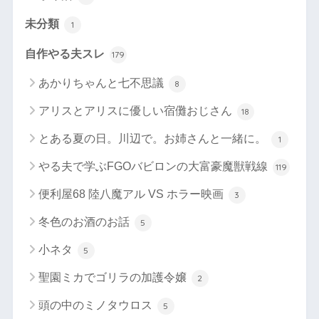
未分類
1
自作やる夫スレ
179
あかりちゃんと七不思議
8
アリスとアリスに優しい宿儺おじさん
18
とある夏の日。川辺で。お姉さんと一緒に。
1
やる夫で学ぶFGOバビロンの大富豪魔獣戦線
119
便利屋68 陸八魔アル VS ホラー映画
3
冬色のお酒のお話
5
小ネタ
5
聖園ミカでゴリラの加護令嬢
2
頭の中のミノタウロス
5