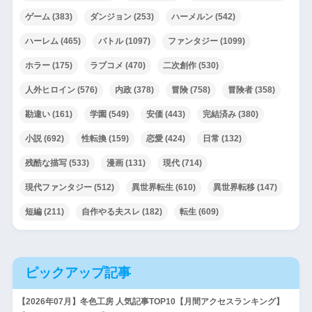
ゲーム
(383)
ダンジョン
(253)
ハーメルン
(542)
ハーレム
(465)
バトル
(1097)
ファンタジー
(1099)
ホラー
(175)
ラブコメ
(470)
二次創作
(530)
人外ヒロイン
(576)
内政
(378)
冒険
(758)
冒険者
(358)
勘違い
(161)
学園
(549)
安価
(443)
完結済み
(380)
小説
(692)
性転換
(159)
恋愛
(424)
日常
(132)
残酷な描写
(533)
漫画
(131)
現代
(714)
現代ファンタジー
(512)
異世界転生
(610)
異世界転移
(147)
短編
(211)
自作やる夫スレ
(182)
転生
(609)
ピックアップ記事
【2026年07月】冬色工房 人気記事TOP10【月間アクセスランキング】