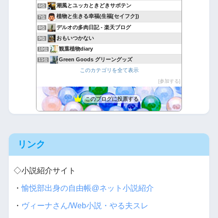
潮風とユッカときどきサボテン
6位
植物と生きる幸福(生福[セイフク])
7位
デルオの多肉日記 - 楽天ブログ
8位
おもいつかない
9位
観葉植物diary
10位
Green Goods グリーングッズ
11位
このカテゴリを全て表示
MAN WITH A PLANT -植物と人-
12位
多肉植物・サボテンの種類、一覧と育て方 図鑑サイト｜TA29
参加する
13位
アボタリアンのアボカド生活
14位
このブログに投票する
Hello Plants ~ 観葉植物の知りたいをここに。
15位
リンク
◇小説紹介サイト
・
愉悦部出身の自由帳@ネット小説紹介
・
ヴィーナさん/Web小説・やる夫スレ