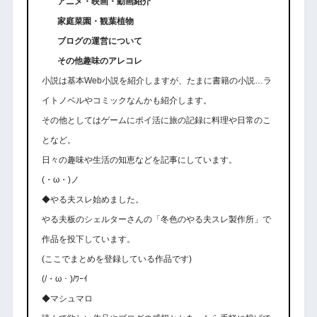
アニメ・映画・動画紹介
家庭菜園・観葉植物
ブログの運営について
その他趣味のアレコレ
小説は基本Web小説を紹介しますが、たまに書籍の小説…ラ
イトノベルやコミックなんかも紹介します。
その他としてはゲームにポイ活に旅の記録に料理や日常のこ
となど。
日々の趣味や生活の知恵などを記事にしています。
(・ω・)ノ
◆やる夫スレ始めました。
やる夫板のシェルターさんの「冬色のやる夫スレ製作所」で
作品を投下しています。
(ここでまとめを登録している作品です)
(/・ω・)/ﾜｰｲ
◆マシュマロ