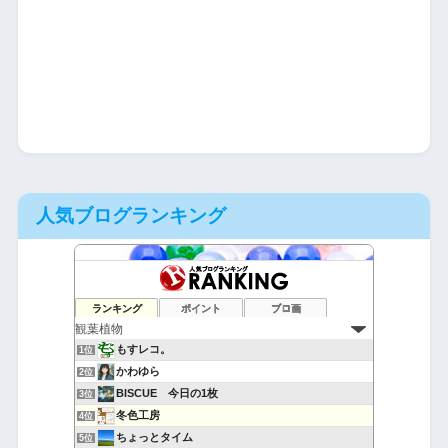
人気ブログランキング
ランキング
ポイント
ブロ画
もすレコ。
1位
かわゆら
2位
BISCUE 今日の1枚
3位
冬色工房
4位
ちょっとタイム
5位