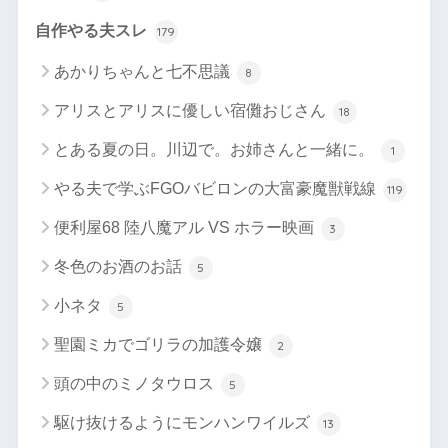
自作やる夫スレ
179
あかりちゃんと七不思議
8
アリスとアリスに優しい宿儺おじさん
18
とある夏の日。川辺で。お姉さんと一緒に。
1
やる夫で学ぶFGOバビロンの大富豪魔獣戦線
119
便利屋68 陸八魔アル VS ホラー映画
3
冬色のお酒のお話
5
小ネタ
5
聖園ミカでゴリラの加護令嬢
2
頭の中のミノタウロス
5
駆け抜けるようにモンハンワイルズ
13