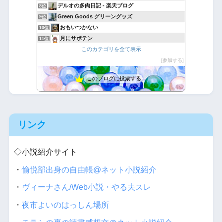
デルオの多肉日記 - 楽天ブログ
8位
Green Goods グリーングッズ
9位
おもいつかない
10位
月にサボテン
11位
このカテゴリを全て表示
Cherish Plant
12位
hanaのゆるっとdiary！
参加する
13位
観葉植物のすすめ
14位
このブログに投票する
Yubisakino Jyunin
15位
リンク
◇小説紹介サイト
・
愉悦部出身の自由帳@ネット小説紹介
・
ヴィーナさん/Web小説・やる夫スレ
・
夜市よいのはっしん場所