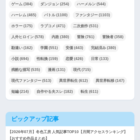
ゲーム
(384)
ダンジョン
(254)
ハーメルン
(544)
ハーレム
(465)
バトル
(1100)
ファンタジー
(1103)
ホラー
(175)
ラブコメ
(471)
二次創作
(531)
人外ヒロイン
(578)
内政
(380)
冒険
(761)
冒険者
(358)
勘違い
(162)
学園
(551)
安価
(443)
完結済み
(380)
小説
(694)
性転換
(159)
恋愛
(426)
日常
(133)
残酷な描写
(535)
漫画
(131)
現代
(715)
現代ファンタジー
(513)
異世界転生
(612)
異世界転移
(147)
短編
(214)
自作やる夫スレ
(182)
転生
(611)
ピックアップ記事
【2026年07月】冬色工房 人気記事TOP10【月間アクセスランキング】
【おすすめ作品まとめ】