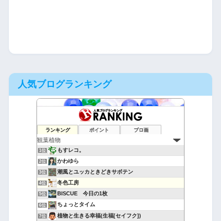
人気ブログランキング
ランキング
ポイント
ブロ画
もすレコ。
1位
かわゆら
2位
潮風とユッカときどきサボテン
3位
冬色工房
4位
BISCUE 今日の1枚
5位
ちょっとタイム
6位
植物と生きる幸福(生福[セイフク])
7位