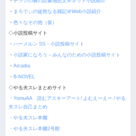
・
チラシの裏の読書感想文＠ネット小説紹介
・
まろでぃの徒然なる雑記＠Web小説紹介
・
色々なその他（仮）
◇小説投稿サイト
・
ハーメルン SS・小説投稿サイト
・
小説家になろう – みんなのための小説投稿サイト
・
Arcadia
・
B-NOVEL
◇やる夫スレまとめサイト
・YomuAA 読むアスキーアート/ よむえーえー / やる
夫スレ自己まとめ
・やる夫スレ本棚
・やる夫スレ本棚2号館