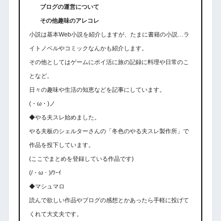
ブログの運営について
その他趣味のアレコレ
小説は基本Web小説を紹介しますが、たまに書籍の小説…ラ
イトノベルやコミックなんかも紹介します。
その他としてはゲームにポイ活に旅の記録に料理や日常のこ
となど。
日々の趣味や生活の知恵などを記事にしています。
(・ω・)ノ
◆やる夫スレ始めました。
やる夫板のシェルターさんの「冬色のやる夫スレ製作所」で
作品を投下しています。
(ここでまとめを登録している作品です)
(/・ω・)/ﾜｰｲ
◆マシュマロ
読んで欲しい作品やブログの感想とかあったら手軽に投げて
くれて大丈夫です。