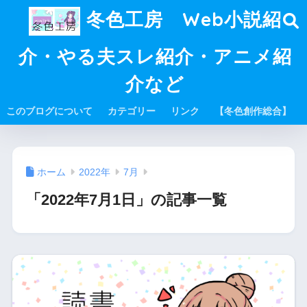
冬色工房 Web小説紹
介・やる夫スレ紹介・アニメ紹
介など
このブログについて
カテゴリー
リンク
【冬色創作総合】
ホーム
2022年
7月
「2022年7月1日」の記事一覧