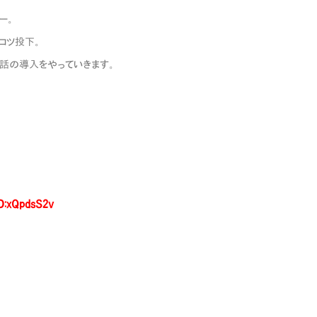
んわー。
ツコツ投下。
は第六話の導入をやっていきます。
D:xQpdsS2v