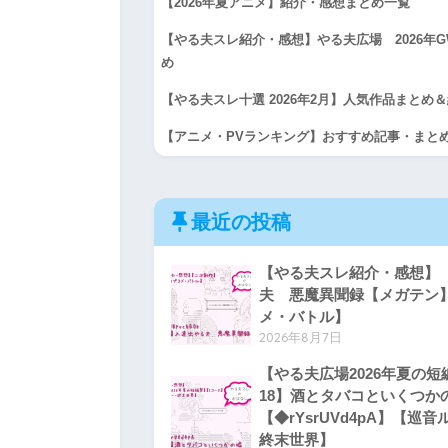
【2026年夏アニメ】紹介・感想まとめ一覧
【やる夫スレ紹介・感想】やる夫広場 2026年
め
【やる夫スレ十選 2026年2月】人気作品まとめ
【アニメ・PVランキング】おすすめ記事・まと
最近の投稿
【やる夫スレ紹介・感想】【
夫 悪魔異聞録【メガテン
メ・バトル】
2026年8月7日
【やる夫広場2026年夏の短
18】酒とタバコといくつか
【◆rYsrUVd4pA】【巡
終末世界】