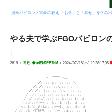
漫画バビロン大富豪の教え 「お金」と「幸せ」を生み
やる夫で学ぶFGOバビロンの
2819
：
冬色 ◆udEkSPP7bM
：
2024/07/18(木) 20:28:17.96
I
＿＿
'"￣ ￣`''ｰ-
／: : : : : : :j: : : : : : : : : : : :＼
／: :／: : : : : :|: : : ヽ: : : :＼ : : : ヽ
／: :／ : : : | : : : : : : : : ﾞ; ヽ : : ヽ: : : : 、
/ : : / : : : : : j: : : : |: : : : : l: : :Y : : : : : : : .
/: : :/: : : :/: :/{: : : : |: : : : l :|: : :l : : : :l : : : :i
／: : :/: : : /{:―-|､: : : |: : : : l: : : : | : : : :l : : : :l
／/: : : :l : 乂,,_V ‐从: : : :: :―-| ;_: : j: : : : :} : : : :l
/: :/: : : : {: : /]{~斧气 ヽ: :|＼―| : : :ﾒ: : : : : : : :| : l