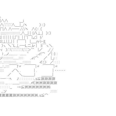
∧
Z|¨|∧∧ ＿i
∧;';';';';'∧＿_|__/ﾍ ） ::）
|¨|∧ ∧── ///ﾍ ∧（:: .（
:: ;;;;;;;::::::::::::::::::_∧__,| | :|八⊥_| ）::）
| | | | :|_|¨:| | |｀|￣|∠| l/
|_|_,| | |￣￣| |＿__ｒｧ'i-ミ
.ノ ）ヽ ＼｀Ｌ⊥-─Ｌ二,レ | |i￣ヽ＼
;';';';';';'(;';';＞''" |／ _/_/
........ ........ 'ﾞ ,.ィ(⌒ ／| :|: :
::::::::::.......:::::: ,ィ(⌒ ／ |_｣: :
::::::::::::::::... ,,,,::::::::::: イﾆ> ／: : : :
::::,,,,,::,,:::::￣￣7〃 ￣￣￣|〃 ￣￣￣|〃
,,,人、..ツ. ノ ） ::::.::::: ／＼ . ｜. | ・・・・・・
''(, イ")'"´ノ;; ::::: ／ ＼.＿＿＿| ＿＿＿|
 ..ノ ＿｣-─…ﾍ ﾉ: : : : : : : : :｡s≦淵淵淵淵
.. . . ,,,,,,,,,:::::::::::: ､rf〔洲洲淵淵淵淵
..） : : : : : :__ ‐=≦洲洲洲洲洲洲洲i㌢
～ノノ）”）,,, . ,,,ソ .::::::::
 洲洲洲淵灘灘灘灘灘灘淵洲洲洲洲洲洲｡s≦⌒