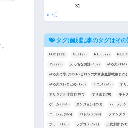
31
« 7月
タグ(個別記事のタグはその
す。
FGO
(131)
GL
(123)
R15
(372)
R18
(4
TS
(273)
えっちなお話
(459)
やる夫
(1147
やる夫で学ぶFGOバビロンの大富豪魔獣戦線
(121)
やる夫スレまとめ
(176)
アニメ
(243)
オリ
オリジナル作品
(1397)
オリ主
(128)
ギャ
ゲーム
(384)
ダンジョン
(253)
ハーメルン
ハーレム
(465)
バトル
(1098)
ファンタジ
ホラー
(175)
ラブコメ
(471)
二次創作
(531