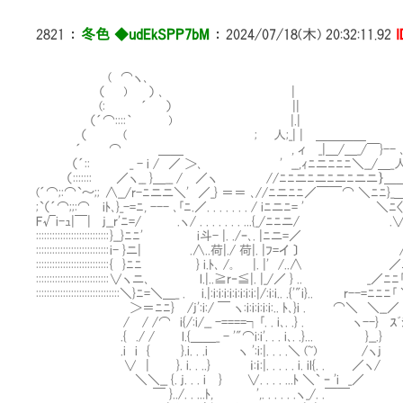
2821
：
冬色 ◆udEkSPP7bM
：
2024/07/18(木) 20:32:11.92
I
( ⌒ヽ､
（ ) ） ､ |
(: ´ ） ||
（´⌒::::｀ ) |.|
（ ( ; 人;_| | ＿＿＿＿
´ ⌒ ＿＿ , ィ _|＿/＿_/￣}-- 
（´:: _ - i / ／ ＞､ ' __,ｨﾆニﾆﾆﾆ＼__/＿_人
（::::::: ／ヽ__ }＿__ / ／ヽ //ﾆﾆニﾆニﾆニﾆニニ｝＿＿
(´⌒;:⌒`～;; ∧__/r-ﾆニニ＼' ／_} ＝＝ ､//ﾆニﾆﾆ／￣￣⌒ ＼ﾆﾆ}_＿＿} `
;`（´⌒;;:⌒ iﾄ､}_-=ﾆ, --- ､｢ﾆ.／. . . . . . . / iﾆニﾆ= ' ＼ﾆ〈＿
F√i-ｭ|￣| j__r'ﾆ=/ .ヽ/ . . . . . . . ...{_/ﾆﾆニ/ .∨
::::::::::::::::::::::::::: }__}ﾆﾆ' i斗- |. ./ｰ､. |ﾆニ=／ }ニ/＿_} ::::::::::::::::::::::
::::::::::::::::::::::::::: i- }ニ| .∧..荷|./ 荷|. |ﾌ=イ 〕 /ﾆ/＿__}::::::::::::::::::::::
::::::::::::::::::::::::::: { }ﾆﾆ } i.ﾄ､ /｡ |. |' /..∧ ／ﾆ/＼__/ ::::::::::::::::::::::
::::::::::::::::::::::::::: ∨ヽニ､ l.|..≧r‐≦|. |_/／ } .. _／ﾆﾆ｢＼__/::::::::::::::::::::::::
:::::::::::::::::::::::::::::::＼}ﾆ=＼＿_ . i.|:i:i:i:i:i:i:i:i:|/:i:i.. .{'"i}.. r--=ﾆﾆﾆ｢ ＼_／::::::::::::::
＞＝ﾆﾆ} /j':i:/ ￣ ヽ:i:i:i:i:i:.. ﾄ､}i . ⌒＼ ＼__／
/ / /⌒ i{/:i/__ -====┐｢. . i､. .} . ヽ--} ｽﾞ
.{ ./ / l.{＿＿_ - '"⌒i:i'. . . i､. .}... }__.}
.i i { }.i. . .i ヽ ':i:|. . . .＼ (~) /ヽj
∨ | }. i. . ..} ｉ:ｉ:|. . . . . i. il{. 
＼＼__ {. j. . . i } ∨. . . . ...ﾄ ＼` ｰ 'i _／
￣ }../. . ...ﾄ, ',. . . . . .ヽ_/. .￣￣