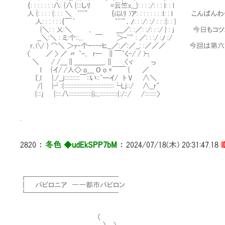
｛: : : : : : :八: {八 {:::しﾘ =云竺x,,_}: : : :/: : : l: : l
人 {: : : : {: : : ＼ `'''" ｛i以ﾘ )ア: : : : : : : :l: : l こんぱ
人: : : : : :｛￣｀ `'''"．ﾉ: : :/: :/ : : :|: : }
{＼: : 乂:＼ ､ ＿／: :／: :/: : :/ } : j 今日もコ
__＼:＼ : ミ:个::... ￣ ＞‐''" : ／: : :/ :ﾉ :/
r､(∨ } ⌒＼ ＞ｧ‐个ｰ--‐ヒ__／:／:／__: :／／／ 今回
（ ／ > ／ 〃 `ｰ､ r― ∥￣`く-/ / )┐
＼ / /＿∥＿＿＿＿_.∥ .<ヾ っ
l {イ/ /人<> o＿ O o *￣￣ { ／
〔,l |./__j::::::::::￣::い::`ーイ/ ﾄ V ∧＼
/| |┘:{:::::::::::::::::::::::::::::::::└Lj::/ ∧__r"
{:::j |::::八:::::::::::::::{i;;,::::::::::::{:/::/ /::::::::〉
.
2820
：
冬色 ◆udEkSPP7bM
：
2024/07/18(木) 20:31:47.18
I
┏━━━━━━━━━━━━━
┃ バビロニア ――都市バビロン
┗━━━━━━━━━────
（