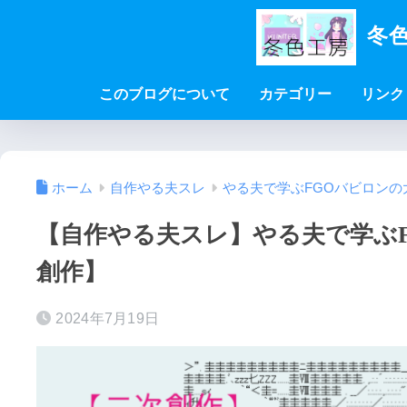
冬色
このブログについて
カテゴリー
リンク
ホーム
自作やる夫スレ
やる夫で学ぶFGOバビロンの
【自作やる夫スレ】やる夫で学ぶFG
創作】
2024年7月19日