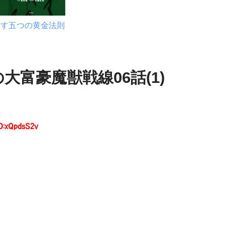
出す五つの黄金法則
大富豪魔獣戦線06話(1)
D:xQpdsS2v