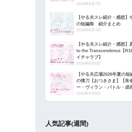
2026年8月7日
【やる夫スレ紹介・感想】や
の短編祭 紹介まとめ
2026年8月7日
【やる夫スレ紹介・感想】真
to the Transcendenc
イチャラブ】
2026年8月6日
【やる夫広場2026年夏の
の懐刀【おつきさま】【朱
ー・ヴィラン・バトル・成
2026年8月6日
人気記事(週間)