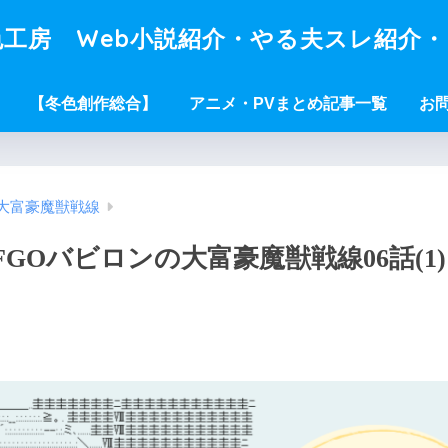
工房 Web小説紹介・やる夫スレ紹介
【冬色創作総合】
アニメ・PVまとめ記事一覧
お
大富豪魔獣戦線
Oバビロンの大富豪魔獣戦線06話(1