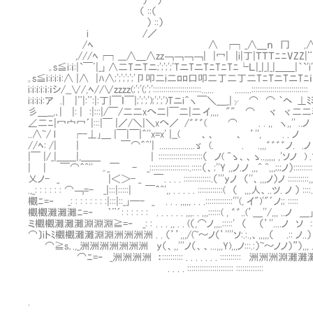
） ）
（ ::（
） ::）
i /／
/ﾍ ∧ ┌┐_∧＿ｎ 冂 ,
,///ﾍ┌┐___∧＿∧zz￢￢￢￢| |冖| |i|丁|ＴＴＴﾆﾆVZ
｡s≦i:ｉ:|`￣ﾞ|_｣ ∧二TニTニ;';';';'TニTニTﾆTﾆTﾆ└Ｌ|_|_|_|＿＿|｀`'i'
｡s≦i:i:i:ｉ:∧ |∧ |ﾊ∧;';';';';'卩叩二i二ﾛﾛ口叩二丁二丁二TﾆTニTニTﾆｉ
i:i:i:i:ｉ:ｉシ/__∨/,ﾍ//∨zzzz(;';'(;';':::::::::::::::::::::::...... ........:::::::::::::::::::::::::
i:i:i:i:ア .| |¨|:¨:|:丁|￣ｌ￣|;';';');';';')Tニi＾ヽ￣＼＿_|γ ⌒ ⌒ ｀ヘ ⊥ﾐﾐ| :
彡＿__,､| |: | :|:::|/￣/二二xへ二|￣二|二 イ,,,, "" ⌒ ヾ ヾ 二二ﾐﾐ⊥
∠二ﾆ|冖宀冖´|:::|￣ |／/＼|＼xへ／ /゛゛゛( ⌒ . . ,, ヽ,,'' .
..∧~/ l ┌-⊥｣＿ |￣|￣|＾''x=x' |__( 、、 、 ’'', . . ノ ヾ ）;';'(;'
//ﾍ: /| | ￣⌒＾^'| .................ゞ (. . .,,,゛゛゛゛ノ. .ノ ) ,,.ノ...
|￣ |/_|＿＿|,＿＿ | :::::::::::::::::::::（ ノ( ^ゝ、、ゝ..,,,,, ,'ソノ ) .ソ::::
| | ￣⌒＾^''㍉｡_￣ - _:::::::::::::::::::.:::::（、;''Y ,,ノ.ノ ,,,^ ^,,,;;;ノ）::::::::::::..
乂ノ- _ |＜＞- _ ￣ . . . . :::::::::::::.（'''yノ （''、,,,ノ）ノ ::::::
.,_: : : : : : ⌒￢=- _|:::|:::::| ￣＾^',, . . . . . ::::::::::::( （ 
欟ﾆ=‐ _: : : : : : : :|:::|::_｣─- _ . . . ,,,,, . . .:::::::::::::'
欟欟灘灘灘ﾆ=‐ ｀¨´: : : : : : . . . . . . ,,,. . ,,,::::::( , ゛゛..(’＿''/,,,
ミ欟欟灘灘灘淵淵淵≧=‐ _: : . . . ,, . . (（,⌒ノ,,,.:::::' （ （’''....ノ ソ ::::::: .
⌒〕iトﾐ欟欟灘灘淵淵洲洲洲洲 . . （’’,,,/(~～ノ（’''''ソ:.:.,、,,,,,（ .:: ノ
⌒≧s｡.,_洲洲洲洲洲洲洲 y（、,,'''ノ（、、...,,,Y),,,ノ:::.:）~
⌒ﾆ=‐ _洲洲洲洲 ：:::::::::: . . . . . . . ::::::::::
. . . . :::::::::::::::::::::: :::::::::::::
.