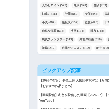
人外ヒロイン
(577)
内政
(378)
冒険
(759)
勘違い
(161)
学園
(550)
安価
(443)
完
小説
(692)
性転換
(159)
恋愛
(426)
日
残酷な描写
(533)
漫画
(131)
現代
(715)
現代ファンタジー
(513)
異世界転生
(610)
短編
(212)
自作やる夫スレ
(182)
転生
(609
ピックアップ記事
【2026年07月】冬色工房 人気記事TOP10【
【おすすめ作品まとめ】
【動画投稿】冬色が投稿した動画【2026/07】
YouTube】