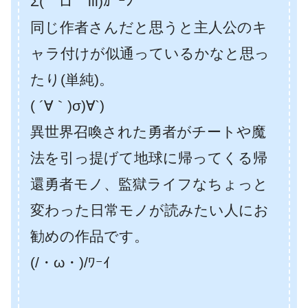
Σ(￣ロ￣lll)ｶﾞｰﾝ
同じ作者さんだと思うと主人公のキ
ャラ付けが似通っているかなと思っ
たり(単純)。
( ´∀｀)σ)∀`)
異世界召喚された勇者がチートや魔
法を引っ提げて地球に帰ってくる帰
還勇者モノ、監獄ライフなちょっと
変わった日常モノが読みたい人にお
勧めの作品です。
(/・ω・)/ﾜｰｲ