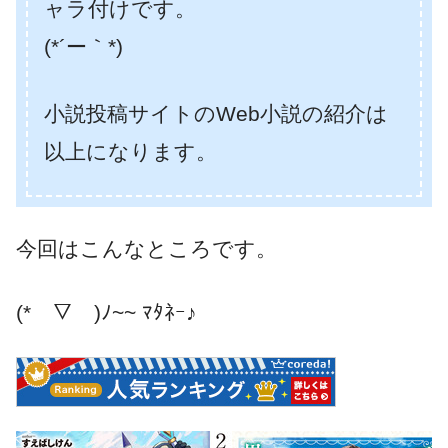
ャラ付けです。
(*´ー｀*)
小説投稿サイトのWeb小説の紹介は
以上になります。
今回はこんなところです。
(*￣▽￣)ﾉ~~ ﾏﾀﾈｰ♪