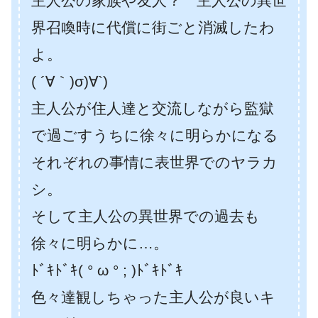
主人公の家族や友人？ 主人公の異世
界召喚時に代償に街ごと消滅したわ
よ。
( ´∀｀)σ)∀`)
主人公が住人達と交流しながら監獄
で過ごすうちに徐々に明らかになる
それぞれの事情に表世界でのヤラカ
シ。
そして主人公の異世界での過去も
徐々に明らかに…。
ﾄﾞｷﾄﾞｷ( ° ω ° ; )ﾄﾞｷﾄﾞｷ
色々達観しちゃった主人公が良いキ