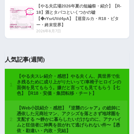
【やる夫広場2026年夏の短編祭・紹介】【R-
18】酒とタバコといくつかの嘘
【◆rYsrUVd4pA】【巡音ルカ・R18・ビタ
ー・終末世界】
2026年8月7日
人気記事(週間)