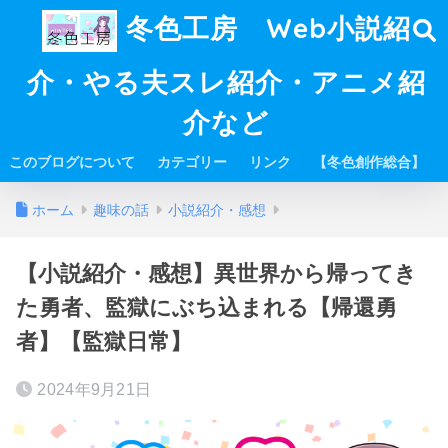
冬色工房 Web小説紹
介・やる夫スレ紹介・アニメ紹
介など
このブログについて
カテゴリー
リンク
【冬色創作総合】
ホーム
趣味の話
小説紹介・感想
【小説紹介・感想】異世界から帰ってき
た勇者、監獄にぶち込まれる【帰還勇
者】【監獄日常】
2024年9月21日