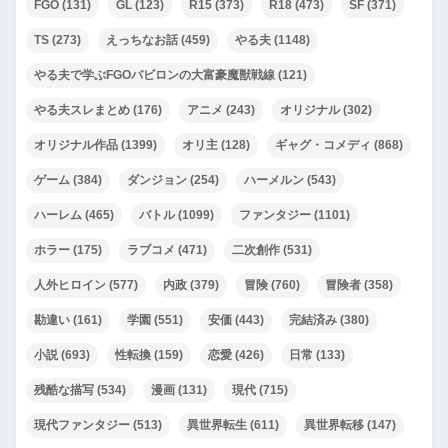
FGO
(131)
GL
(123)
R15
(373)
R18
(473)
SF
(371)
TS
(273)
えっちなお話
(459)
やる夫
(1148)
やる夫で学ぶFGOバビロンの大富豪魔獣戦線
(121)
やる夫スレまとめ
(176)
アニメ
(243)
オリジナル
(302)
オリジナル作品
(1399)
オリ主
(128)
ギャグ・コメディ
(868)
ゲーム
(384)
ダンジョン
(254)
ハーメルン
(543)
ハーレム
(465)
バトル
(1099)
ファンタジー
(1101)
ホラー
(175)
ラブコメ
(471)
二次創作
(531)
人外ヒロイン
(577)
内政
(379)
冒険
(760)
冒険者
(358)
勘違い
(161)
学園
(551)
安価
(443)
完結済み
(380)
小説
(693)
性転換
(159)
恋愛
(426)
日常
(133)
残酷な描写
(534)
漫画
(131)
現代
(715)
現代ファンタジー
(513)
異世界転生
(611)
異世界転移
(147)