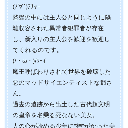
(ﾉ∀`)ｱﾁｬｰ
監獄の中には主人公と同じように隔
離収容された異常者犯罪者が存在
し、新入りの主人公を歓迎を歓迎し
てくれるのです。
(/・ω・)/ﾜｰｲ
魔王呼ばわりされて世界を破壊した
悪のマッドサイエンティストな爺さ
ん。
過去の遺跡から出土した古代超文明
の皇帝を名乗る死なない美女。
人の心が読める少年に”神”がかった美