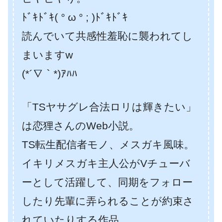
ﾄﾞｷﾄﾞｷ( ° ω ° ; )ﾄﾞｷﾄﾞｷ
読んでいて共感性羞恥に襲われてし
まいますw
(*´∇｀*)ｱﾊﾊ
「TSヤサグレ合法ロリは輝きたい」
は恋狸さんのWeb小説。
TS転生配信者モノ、メスガキ風味。
イキリメスガキ主人公がVチューバ
ーとして活躍して、同期をフォロー
したり先輩に弄られることが約束さ
れていたりする作品。