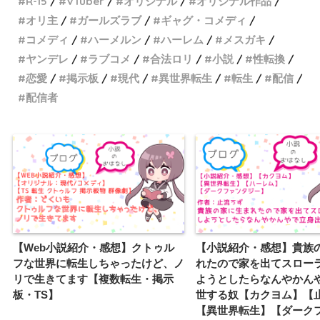
R-15
VTuber
オリジナル
オリジナル作品
オリ主
ガールズラブ
ギャグ・コメディ
コメディ
ハーメルン
ハーレム
メスガキ
ヤンデレ
ラブコメ
合法ロリ
小説
性転換
恋愛
掲示板
現代
異世界転生
転生
配信
配信者
【Web小説紹介・感想】クトゥル
【小説紹介・感想】貴族
フな世界に転生しちゃったけど、ノ
れたので家を出てスロー
リで生きてます【複数転生・掲示
ようとしたらなんやかん
板・TS】
世する奴【カクヨム】【
【異世界転生】【ダーク