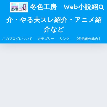
冬色工房 Web小説紹
介・やる夫スレ紹介・アニメ紹
介など
このブログについて
カテゴリー
リンク
【冬色創作総合】