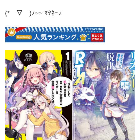
(*￣▽￣)ﾉ~~ ﾏﾀﾈｰ♪