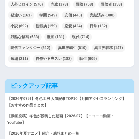
人外ヒロイン
(576)
内政
(378)
冒険
(758)
冒険者
(358)
勘違い
(161)
学園
(549)
安価
(443)
完結済み
(380)
小説
(692)
性転換
(159)
恋愛
(424)
日常
(132)
残酷な描写
(533)
漫画
(131)
現代
(714)
現代ファンタジー
(512)
異世界転生
(610)
異世界転移
(147)
短編
(211)
自作やる夫スレ
(182)
転生
(609)
ピックアップ記事
【2026年07月】冬色工房 人気記事TOP10【月間アクセスランキング】
【おすすめ作品まとめ】
【動画投稿】冬色が投稿した動画【2026/07】【ニコニコ動画・
YouTube】
【2026年夏アニメ】紹介・感想まとめ一覧