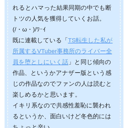
れるとハマった結果同期の中でも断
トツの人気を獲得していくお話。
(/・ω・)/ﾜｰｲ
既に連載している「
TS転生した私が
所属するVTuber事務所のライバー全
員を堕としにいく話
」と同じ傾向の
作品、というかアナザー版という感
じの作品なのでファンの人は読むと
楽しめるかと思います。
イキリ系なので共感性羞恥に襲われ
るというか、面白いけど冬色的には
ちょっと辛い。