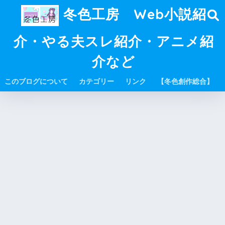
冬色工房 Web小説紹
介・やる夫スレ紹介・アニメ紹
介など
このブログについて
カテゴリー
リンク
【冬色創作総合】