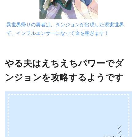
異世界帰りの勇者は、ダンジョンが出現した現実世界
で、インフルエンサーになって金を稼ぎます！
やる夫はえちえちパワーでダ
ンジョンを攻略するようです
/| 
— /:i:|――-ミ
／…⌒＼:/:i:i:i|:.::/|:.::.:
／ :.::.::.:/|:.:/:i:i:i:i:|:/:i:|:.:/:i:
／ :.:.:/|:.:/:i:|/:i:i:i:ｉ:ｉ:/:ｉ:ｉ