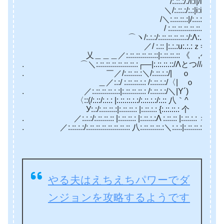
/:.::.:/./i:i|/i:i:i:i:i:i:i:ｉ:ｉ:Λ:i:
＼/:.::.:/:.:|i:iΛi:i:/Λ:i:ｉ/:.:.:∨::Λ／:
/＼:.::.::.:|/:.:.:∨:.::.::∨:.::.::.:.: ｢＼ 
/ :.::.::.::.::.::.:: /|:.:: |:.::.::|:.::.::|::|:.:| ／
⌒ヽ/:.:.:/:.::.::.::.::.:/:Λ:.:|:.::.::|:.:
／/ :.:: |:.:.:u:.:.:ｚ= L>^ L／_＿_
乂＿＿＿／:.::.::.::.::.::|:.::.::.:: 《 ,ｨzf≡ ￢ニ≡=
. ⌒＼:.::.::.::.::.::.::.:┌―|:.::.::.::/Λとつ//////////////ゝ｡-
. ￣／/:.::.::.:＼/:.::.:.:/| ｏ o .|:.:
＿／:.:/ :.::.::.:.: /:.::.:.:/〈| ｏ rｧ‐ ､_ノ⌒ー-､ ｡
. ／:.::.::.::.:.:|:.::.::.::.: /:.::.:.:/＼|Y´) |′ } γ
〈::(/:.::/:.:.: |:.::.::.:.:/:.::.:.:/:.:: 八｀^ .) 
У:.:/:.::.::.:|:.::.::.: |:.::.:.: {:.::.::.: 个 し～､ _,、＿
. ／:.:.:/:.::.::.:: |:.::.::.: |:.::.:.:Λ :.::.:: |:.::.:.:
. ／:.::.:.:/:.::.::.::.::.::.::.:: 八:.::.::.::.:＼:.:.:|:.::.::.::.::.::.:
やる夫はえちえちパワーでダ
ンジョンを攻略するようです