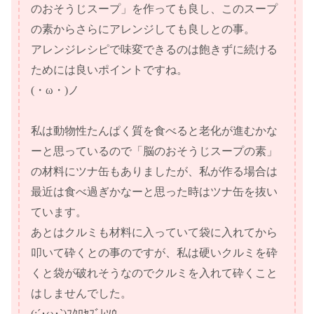
のおそうじスープ」を作っても良し、このスープ
の素からさらにアレンジしても良しとの事。
アレンジレシピで味変できるのは飽きずに続ける
ためには良いポイントですね。
(・ω・)ノ
私は動物性たんぱく質を食べると老化が進むかな
ーと思っているので「脳のおそうじスープの素」
の材料にツナ缶もありましたが、私が作る場合は
最近は食べ過ぎかなーと思った時はツナ缶を抜い
ています。
あとはクルミも材料に入っていて袋に入れてから
叩いて砕くとの事のですが、私は硬いクルミを砕
くと袋が破れそうなのでクルミを入れて砕くこと
はしませんでした。
(;´･ω･`)ﾌｸﾛﾔﾌﾞﾚｿｳ