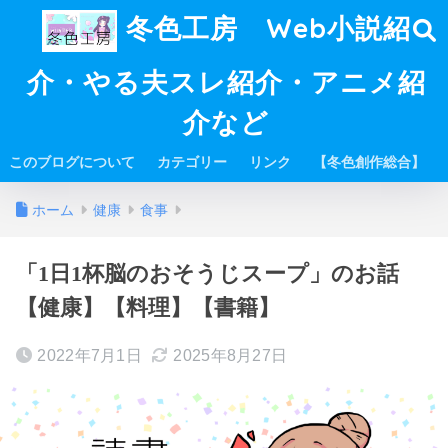
冬色工房 Web小説紹
介・やる夫スレ紹介・アニメ紹
介など
このブログについて
カテゴリー
リンク
【冬色創作総合】
ホーム
健康
食事
「1日1杯脳のおそうじスープ」のお話
【健康】【料理】【書籍】
2022年7月1日
2025年8月27日