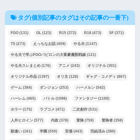
タグ(個別記事のタグはその記事の一番下)
FGO
(131)
GL
(123)
R15
(372)
R18
(473)
SF
(371)
TS
(273)
えっちなお話
(459)
やる夫
(1147)
やる夫で学ぶFGOバビロンの大富豪魔獣戦線
(121)
やる夫スレまとめ
(176)
アニメ
(243)
オリジナル
(301)
オリジナル作品
(1397)
オリ主
(128)
ギャグ・コメディ
(867)
ゲーム
(384)
ダンジョン
(253)
ハーメルン
(542)
ハーレム
(465)
バトル
(1098)
ファンタジー
(1100)
ホラー
(175)
ラブコメ
(471)
二次創作
(531)
人外ヒロイン
(577)
内政
(378)
冒険
(759)
冒険者
(358)
勘違い
(161)
学園
(550)
安価
(443)
完結済み
(380)