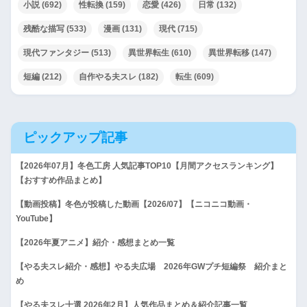
小説
(692)
性転換
(159)
恋愛
(426)
日常
(132)
残酷な描写
(533)
漫画
(131)
現代
(715)
現代ファンタジー
(513)
異世界転生
(610)
異世界転移
(147)
短編
(212)
自作やる夫スレ
(182)
転生
(609)
ピックアップ記事
【2026年07月】冬色工房 人気記事TOP10【月間アクセスランキング】
【おすすめ作品まとめ】
【動画投稿】冬色が投稿した動画【2026/07】【ニコニコ動画・
YouTube】
【2026年夏アニメ】紹介・感想まとめ一覧
【やる夫スレ紹介・感想】やる夫広場 2026年GWプチ短編祭 紹介まと
め
【やる夫スレ十選 2026年2月】人気作品まとめ＆紹介記事一覧