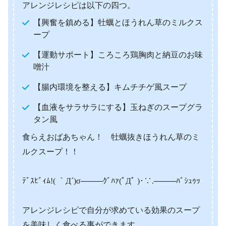
アレンジレシピは以下の四つ。
【興奮を鎮める】牡蠣とほうれん草のミルクス
ープ
【運動サポート】ころころ鶏胸肉と納豆のお味
噌汁
【腸内環境を整える】キムチチゲ風スープ
【血液をサラサラにする】玉ねぎのスープグラ
タン風
食らえおばあちゃん！ 牡蠣抜きほうれん草のミ
ルクスープ！！
ﾃﾞｽﾋﾞｨﾑ!( ｀Д´)σ────ｸﾞﾊｧ(ﾟДﾟ )･∵.────ﾊﾞｼｭｩｯ
アレンジレシピで自分が求めている効果のスープ
を美味しく食べる事ができます。