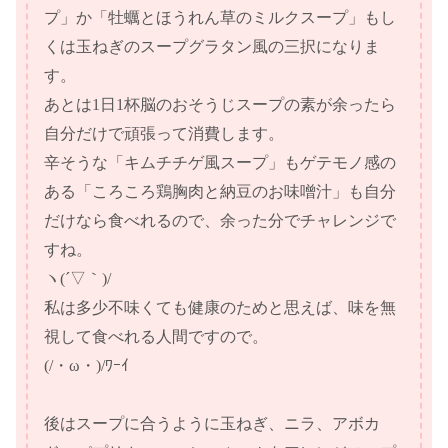
プ」か「牡蠣とほうれん草のミルクスープ」もし
くは玉ねぎのスープグラタン風の三択になりま
す。
あとは1日1杯脳のおそうじスープの素が余ったら
自分だけで頑張って消費します。
辛そうな「キムチチゲ風スープ」もゲテモノ感の
ある「ころころ鶏胸肉と納豆のお味噌汁」も自分
だけなら食べれるので、余った分でチャレンジで
すね。
ヽ(´▽｀)/
私は多少不味くても健康のためと思えば、味を無
視して食べれる人間ですので。
(/・ω・)/ﾜｰｲ
後はスープに合うように玉ねぎ、ニラ、アボカ