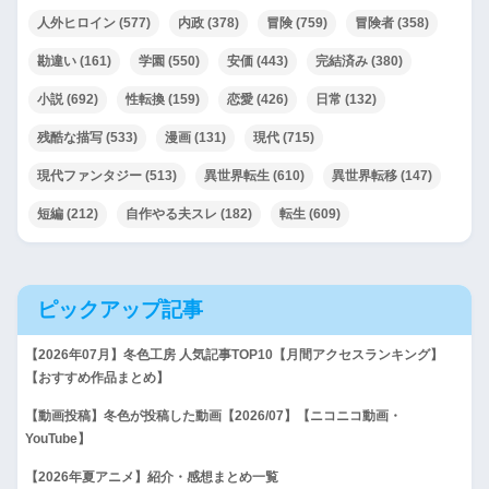
人外ヒロイン
(577)
内政
(378)
冒険
(759)
冒険者
(358)
勘違い
(161)
学園
(550)
安価
(443)
完結済み
(380)
小説
(692)
性転換
(159)
恋愛
(426)
日常
(132)
残酷な描写
(533)
漫画
(131)
現代
(715)
現代ファンタジー
(513)
異世界転生
(610)
異世界転移
(147)
短編
(212)
自作やる夫スレ
(182)
転生
(609)
ピックアップ記事
【2026年07月】冬色工房 人気記事TOP10【月間アクセスランキング】
【おすすめ作品まとめ】
【動画投稿】冬色が投稿した動画【2026/07】【ニコニコ動画・
YouTube】
【2026年夏アニメ】紹介・感想まとめ一覧