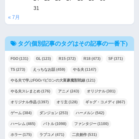
31
« 7月
タグ(個別記事のタグはその記事の一番下)
FGO
(131)
GL
(123)
R15
(372)
R18
(473)
SF
(371)
TS
(273)
えっちなお話
(459)
やる夫
(1147)
やる夫で学ぶFGOバビロンの大富豪魔獣戦線
(121)
やる夫スレまとめ
(176)
アニメ
(243)
オリジナル
(301)
オリジナル作品
(1397)
オリ主
(128)
ギャグ・コメディ
(867)
ゲーム
(384)
ダンジョン
(253)
ハーメルン
(542)
ハーレム
(465)
バトル
(1098)
ファンタジー
(1100)
ホラー
(175)
ラブコメ
(471)
二次創作
(531)