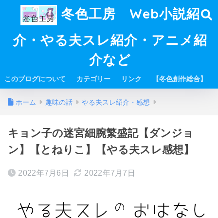
冬色工房 Web小説紹
介・やる夫スレ紹介・アニメ紹
介など
このブログについて
カテゴリー
リンク
【冬色創作総合】
ホーム
趣味の話
やる夫スレ紹介・感想
キョン子の迷宮細腕繁盛記【ダンジョ
ン】【とねりこ】【やる夫スレ感想】
2022年7月6日
2022年7月7日