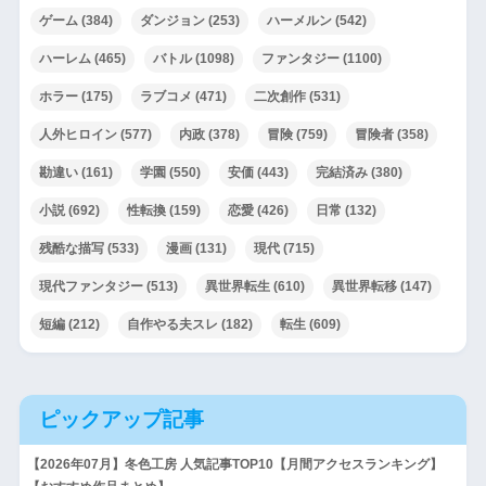
ゲーム
(384)
ダンジョン
(253)
ハーメルン
(542)
ハーレム
(465)
バトル
(1098)
ファンタジー
(1100)
ホラー
(175)
ラブコメ
(471)
二次創作
(531)
人外ヒロイン
(577)
内政
(378)
冒険
(759)
冒険者
(358)
勘違い
(161)
学園
(550)
安価
(443)
完結済み
(380)
小説
(692)
性転換
(159)
恋愛
(426)
日常
(132)
残酷な描写
(533)
漫画
(131)
現代
(715)
現代ファンタジー
(513)
異世界転生
(610)
異世界転移
(147)
短編
(212)
自作やる夫スレ
(182)
転生
(609)
ピックアップ記事
【2026年07月】冬色工房 人気記事TOP10【月間アクセスランキング】