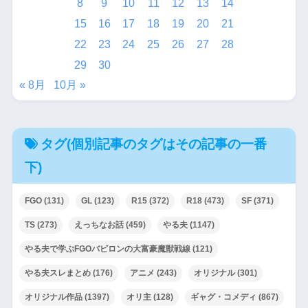
8
9
10
11
12
13
14
15
16
17
18
19
20
21
22
23
24
25
26
27
28
29
30
« 8月
10月 »
タグ(個別記事のタグはその記事の一番
下)
FGO
(131)
GL
(123)
R15
(372)
R18
(473)
SF
(371)
TS
(273)
えっちなお話
(459)
やる夫
(1147)
やる夫で学ぶFGOバビロンの大富豪魔獣戦線
(121)
やる夫スレまとめ
(176)
アニメ
(243)
オリジナル
(301)
オリジナル作品
(1397)
オリ主
(128)
ギャグ・コメディ
(867)