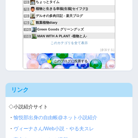
ちょっとタイム
6位
植物と生きる幸福(生福[セイフク])
7位
デルオの多肉日記 - 楽天ブログ
8位
観葉植物diary
9位
Green Goods グリーングッズ
10位
MAN WITH A PLANT -植物と人-
11位
このカテゴリを全て表示
多肉植物・サボテンの種類、一覧と育て方 図鑑サイト｜TA29
12位
アボタリアンのアボカド生活
参加する
13位
おもいつかない
14位
このブログに投票する
Yubisakino Jyunin
15位
リンク
◇小説紹介サイト
・
愉悦部出身の自由帳@ネット小説紹介
・
ヴィーナさん/Web小説・やる夫スレ