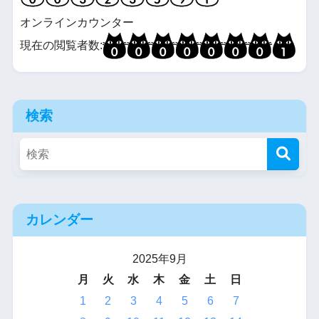
オンラインカウンター
現在の閲覧者数:
検索
カレンダー
2025年9月
月
火
水
木
金
土
日
1
2
3
4
5
6
7