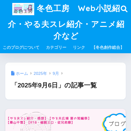
冬色工房 Web小説紹
介・やる夫スレ紹介・アニメ紹
介など
このブログについて
カテゴリー
リンク
【冬色創作総合】
ホーム
2025年
9月
「2025年9月6日」の記事一覧