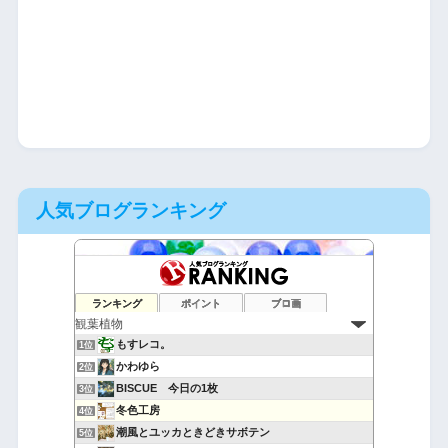
人気ブログランキング
ランキング
ポイント
ブロ画
もすレコ。
1位
かわゆら
2位
BISCUE 今日の1枚
3位
冬色工房
4位
潮風とユッカときどきサボテン
5位