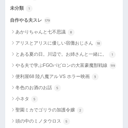
未分類
1
自作やる夫スレ
179
あかりちゃんと七不思議
8
アリスとアリスに優しい宿儺おじさん
18
とある夏の日。川辺で。お姉さんと一緒に。
1
やる夫で学ぶFGOバビロンの大富豪魔獣戦線
119
便利屋68 陸八魔アル VS ホラー映画
3
冬色のお酒のお話
5
小ネタ
5
聖園ミカでゴリラの加護令嬢
2
頭の中のミノタウロス
5