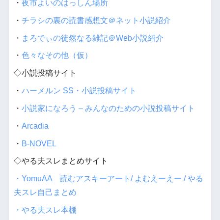
・
夜市よいのはっしん場所
・
チラシの裏の読書感想文＠ネット小説紹介
・
まろでぃの徒然なる雑記＠Web小説紹介
・
色々なその他（仮）
◇小説投稿サイト
・
ハーメルン SS・小説投稿サイト
・
小説家になろう – みんなのための小説投稿サイト
・
Arcadia
・
B-NOVEL
◇やる夫スレまとめサイト
・YomuAA 読むアスキーアート/ よむえーえー / やる
夫スレ自己まとめ
・やる夫スレ本棚