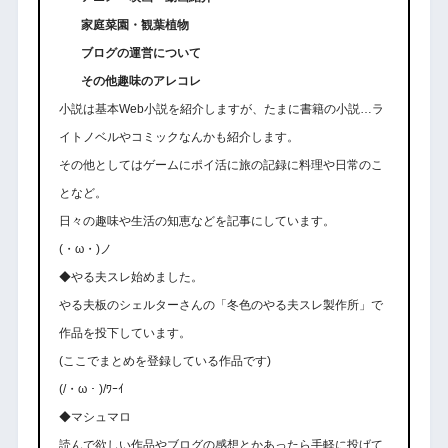
家庭菜園・観葉植物
ブログの運営について
その他趣味のアレコレ
小説は基本Web小説を紹介しますが、たまに書籍の小説…ラ
イトノベルやコミックなんかも紹介します。
その他としてはゲームにポイ活に旅の記録に料理や日常のこ
となど。
日々の趣味や生活の知恵などを記事にしています。
(・ω・)ノ
◆やる夫スレ始めました。
やる夫板のシェルターさんの「冬色のやる夫スレ製作所」で
作品を投下しています。
(ここでまとめを登録している作品です)
(/・ω・)/ﾜｰｲ
◆マシュマロ
読んで欲しい作品やブログの感想とかあったら手軽に投げて