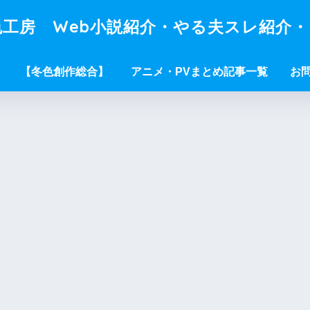
工房 Web小説紹介・やる夫スレ紹介
【冬色創作総合】
アニメ・PVまとめ記事一覧
お