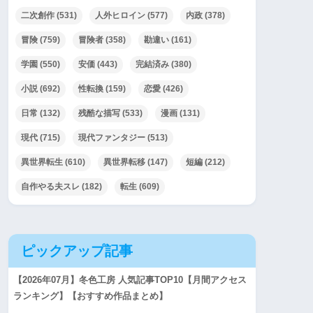
二次創作
(531)
人外ヒロイン
(577)
内政
(378)
冒険
(759)
冒険者
(358)
勘違い
(161)
学園
(550)
安価
(443)
完結済み
(380)
小説
(692)
性転換
(159)
恋愛
(426)
日常
(132)
残酷な描写
(533)
漫画
(131)
現代
(715)
現代ファンタジー
(513)
異世界転生
(610)
異世界転移
(147)
短編
(212)
自作やる夫スレ
(182)
転生
(609)
ピックアップ記事
【2026年07月】冬色工房 人気記事TOP10【月間アクセス
ランキング】【おすすめ作品まとめ】