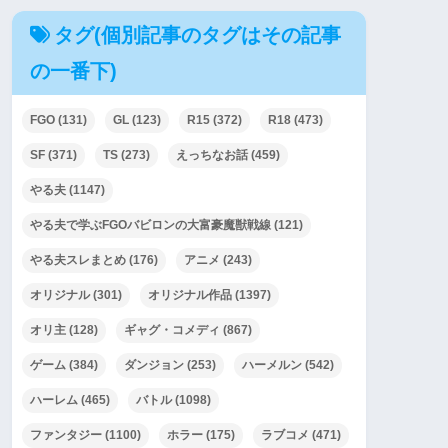
タグ(個別記事のタグはその記事
の一番下)
FGO
(131)
GL
(123)
R15
(372)
R18
(473)
SF
(371)
TS
(273)
えっちなお話
(459)
やる夫
(1147)
やる夫で学ぶFGOバビロンの大富豪魔獣戦線
(121)
やる夫スレまとめ
(176)
アニメ
(243)
オリジナル
(301)
オリジナル作品
(1397)
オリ主
(128)
ギャグ・コメディ
(867)
ゲーム
(384)
ダンジョン
(253)
ハーメルン
(542)
ハーレム
(465)
バトル
(1098)
ファンタジー
(1100)
ホラー
(175)
ラブコメ
(471)