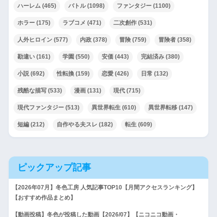
ハーレム
(465)
バトル
(1098)
ファンタジー
(1100)
ホラー
(175)
ラブコメ
(471)
二次創作
(531)
人外ヒロイン
(577)
内政
(378)
冒険
(759)
冒険者
(358)
勘違い
(161)
学園
(550)
安価
(443)
完結済み
(380)
小説
(692)
性転換
(159)
恋愛
(426)
日常
(132)
残酷な描写
(533)
漫画
(131)
現代
(715)
現代ファンタジー
(513)
異世界転生
(610)
異世界転移
(147)
短編
(212)
自作やる夫スレ
(182)
転生
(609)
ピックアップ記事
【2026年07月】冬色工房 人気記事TOP10【月間アクセスランキング】
【おすすめ作品まとめ】
【動画投稿】冬色が投稿した動画【2026/07】【ニコニコ動画・