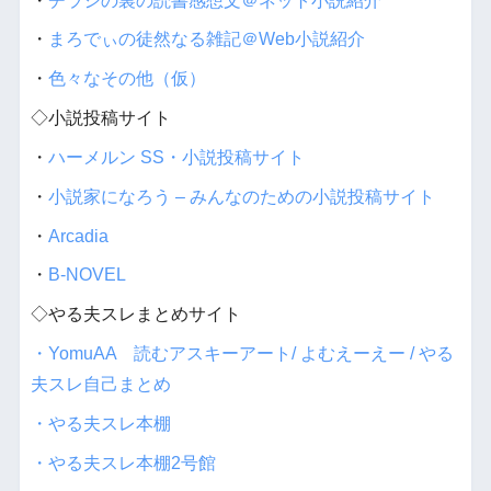
・
チラシの裏の読書感想文＠ネット小説紹介
・
まろでぃの徒然なる雑記＠Web小説紹介
・
色々なその他（仮）
◇小説投稿サイト
・
ハーメルン SS・小説投稿サイト
・
小説家になろう – みんなのための小説投稿サイト
・
Arcadia
・
B-NOVEL
◇やる夫スレまとめサイト
・YomuAA 読むアスキーアート/ よむえーえー / やる
夫スレ自己まとめ
・やる夫スレ本棚
・やる夫スレ本棚2号館