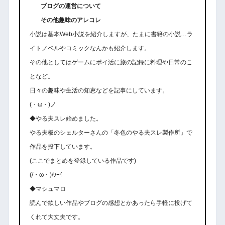
ブログの運営について
その他趣味のアレコレ
小説は基本Web小説を紹介しますが、たまに書籍の小説…ラ
イトノベルやコミックなんかも紹介します。
その他としてはゲームにポイ活に旅の記録に料理や日常のこ
となど。
日々の趣味や生活の知恵などを記事にしています。
(・ω・)ノ
◆やる夫スレ始めました。
やる夫板のシェルターさんの「冬色のやる夫スレ製作所」で
作品を投下しています。
(ここでまとめを登録している作品です)
(/・ω・)/ﾜｰｲ
◆マシュマロ
読んで欲しい作品やブログの感想とかあったら手軽に投げて
くれて大丈夫です。