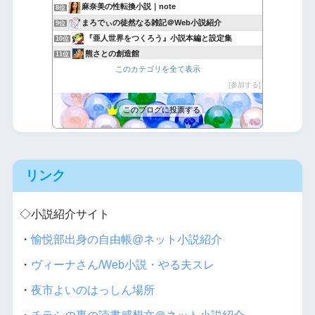
麻奈美の性転換小説｜note
8位
まろでぃの徒然なる雑記＠Web小説紹介
9位
『亜人世界をつくろう』小説本編と設定集
10位
熊さとの創造館
11位
このカテゴリを全て表示
ネット喫茶.com
12位
GATEZEROの日記
参加する
13位
フォレストピア創造記 ラムリーザ・サーガ
14位
このブログに投票する
ボロ家で執筆
15位
リンク
◇小説紹介サイト
・
愉悦部出身の自由帳@ネット小説紹介
・
ヴィーナさん/Web小説・やる夫スレ
・
夜市よいのはっしん場所