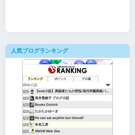
人気ブログランキング
ランキング
ポイント
ブロ画
【web小説】異能者たちの苦悩-現代学園異能バトル-
1位
長井景維子 ブログ小説
2位
Books Ostrich
3位
たかたかゆーき
4位
He can eat anythin but himself
5位
冬色工房
6位
SNOW Web Site
7位