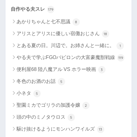
自作やる夫スレ
179
あかりちゃんと七不思議
8
アリスとアリスに優しい宿儺おじさん
18
とある夏の日。川辺で。お姉さんと一緒に。
1
やる夫で学ぶFGOバビロンの大富豪魔獣戦線
119
便利屋68 陸八魔アル VS ホラー映画
3
冬色のお酒のお話
5
小ネタ
5
聖園ミカでゴリラの加護令嬢
2
頭の中のミノタウロス
5
駆け抜けるようにモンハンワイルズ
13