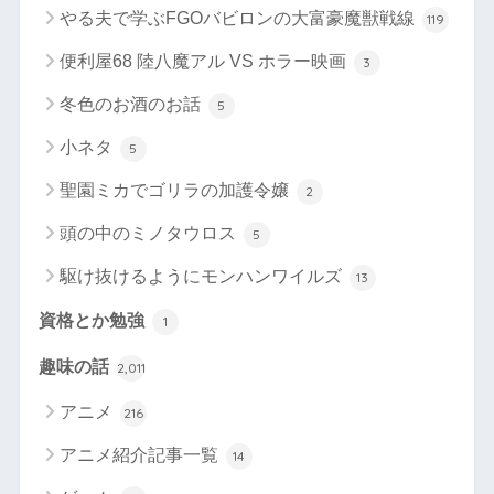
やる夫で学ぶFGOバビロンの大富豪魔獣戦線
119
便利屋68 陸八魔アル VS ホラー映画
3
冬色のお酒のお話
5
小ネタ
5
聖園ミカでゴリラの加護令嬢
2
頭の中のミノタウロス
5
駆け抜けるようにモンハンワイルズ
13
資格とか勉強
1
趣味の話
2,011
アニメ
216
アニメ紹介記事一覧
14