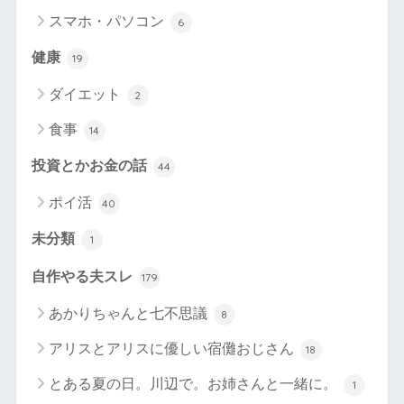
スマホ・パソコン
6
健康
19
ダイエット
2
食事
14
投資とかお金の話
44
ポイ活
40
未分類
1
自作やる夫スレ
179
あかりちゃんと七不思議
8
アリスとアリスに優しい宿儺おじさん
18
とある夏の日。川辺で。お姉さんと一緒に。
1