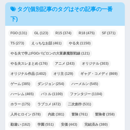
タグ(個別記事のタグはその記事の一番
下)
FGO
(131)
GL
(123)
R15
(374)
R18
(475)
SF
(371)
TS
(273)
えっちなお話
(461)
やる夫
(1150)
やる夫で学ぶFGOバビロンの大富豪魔獣戦線
(121)
やる夫スレまとめ
(176)
アニメ
(243)
オリジナル
(303)
オリジナル作品
(1402)
オリ主
(129)
ギャグ・コメディ
(869)
ゲーム
(385)
ダンジョン
(254)
ハーメルン
(545)
ハーレム
(465)
バトル
(1100)
ファンタジー
(1104)
ホラー
(175)
ラブコメ
(472)
二次創作
(531)
人外ヒロイン
(578)
内政
(381)
冒険
(761)
冒険者
(358)
勘違い
(162)
学園
(551)
安価
(443)
完結済み
(380)