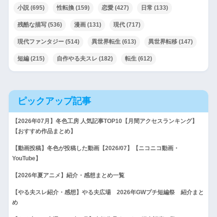
小説
(695)
性転換
(159)
恋愛
(427)
日常
(133)
残酷な描写
(536)
漫画
(131)
現代
(717)
現代ファンタジー
(514)
異世界転生
(613)
異世界転移
(147)
短編
(215)
自作やる夫スレ
(182)
転生
(612)
ピックアップ記事
【2026年07月】冬色工房 人気記事TOP10【月間アクセスランキング】
【おすすめ作品まとめ】
【動画投稿】冬色が投稿した動画【2026/07】【ニコニコ動画・
YouTube】
【2026年夏アニメ】紹介・感想まとめ一覧
【やる夫スレ紹介・感想】やる夫広場 2026年GWプチ短編祭 紹介まと
め