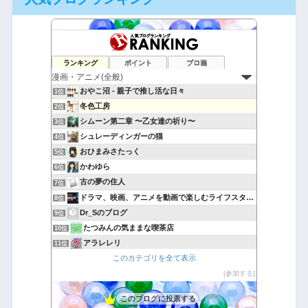
ランキング
ポイント
ブロ画
おやこ沼 - 親子で推し活な日々
1位
冬色工房
2位
シムーン第二章 〜乙女達の祈り〜
3位
シュレーディンガーの猫
4位
おひまみさたっく
5位
かわゆら
6位
古の夢の住人
7位
ドラマ、映画、アニメを動画で楽しむライフスタイル
8位
Dr_Sのブログ
9位
たつみんの気ままな喫茶店
10位
アラレレリ
11位
このカテゴリを全て表示
もぐもく独り言
12位
漫画・アニメ速報
参加する
13位
アニメ情報館
14位
このブログに投票する
漫画とか。日々の萌えとか。
15位