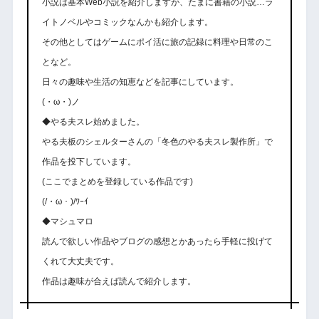
小説は基本Web小説を紹介しますが、たまに書籍の小説…ラ
イトノベルやコミックなんかも紹介します。
その他としてはゲームにポイ活に旅の記録に料理や日常のこ
となど。
日々の趣味や生活の知恵などを記事にしています。
(・ω・)ノ
◆やる夫スレ始めました。
やる夫板のシェルターさんの「冬色のやる夫スレ製作所」で
作品を投下しています。
(ここでまとめを登録している作品です)
(/・ω・)/ﾜｰｲ
◆マシュマロ
読んで欲しい作品やブログの感想とかあったら手軽に投げて
くれて大丈夫です。
作品は趣味が合えば読んで紹介します。