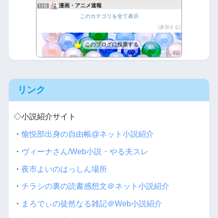
漫画・アニメ速報
11位
このカテゴリを全て表示
たつみんの気ままな喫茶店
12位
悪魔と天使と快楽主義者
参加する
13位
バカには見えない服はバカに裸を見られる服
14位
このブログに投票する
完全趣味（裏）
15位
リンク
◇小説紹介サイト
・
愉悦部出身の自由帳@ネット小説紹介
・
ヴィーナさん/Web小説・やる夫スレ
・
夜市よいのはっしん場所
・
チラシの裏の読書感想文＠ネット小説紹介
・
まろでぃの徒然なる雑記＠Web小説紹介