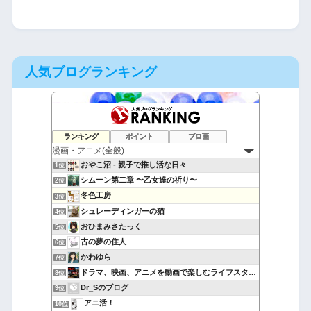
人気ブログランキング
ランキング
ポイント
ブロ画
おやこ沼 - 親子で推し活な日々
1位
シムーン第二章 〜乙女達の祈り〜
2位
冬色工房
3位
シュレーディンガーの猫
4位
おひまみさたっく
5位
古の夢の住人
6位
かわゆら
7位
ドラマ、映画、アニメを動画で楽しむライフスタイル
8位
Dr_Sのブログ
9位
アニ活！
10位