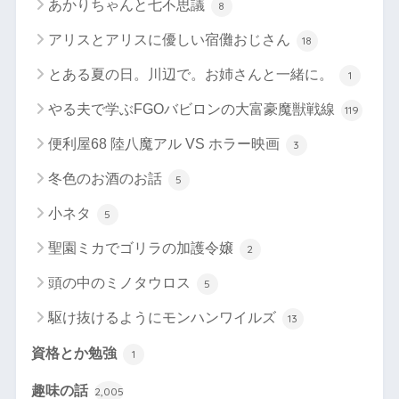
あかりちゃんと七不思議
8
アリスとアリスに優しい宿儺おじさん
18
とある夏の日。川辺で。お姉さんと一緒に。
1
やる夫で学ぶFGOバビロンの大富豪魔獣戦線
119
便利屋68 陸八魔アル VS ホラー映画
3
冬色のお酒のお話
5
小ネタ
5
聖園ミカでゴリラの加護令嬢
2
頭の中のミノタウロス
5
駆け抜けるようにモンハンワイルズ
13
資格とか勉強
1
趣味の話
2,005