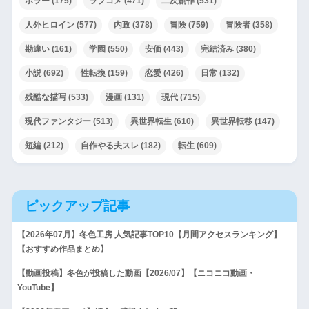
ホラー
(175)
ラブコメ
(471)
二次創作
(531)
人外ヒロイン
(577)
内政
(378)
冒険
(759)
冒険者
(358)
勘違い
(161)
学園
(550)
安価
(443)
完結済み
(380)
小説
(692)
性転換
(159)
恋愛
(426)
日常
(132)
残酷な描写
(533)
漫画
(131)
現代
(715)
現代ファンタジー
(513)
異世界転生
(610)
異世界転移
(147)
短編
(212)
自作やる夫スレ
(182)
転生
(609)
ピックアップ記事
【2026年07月】冬色工房 人気記事TOP10【月間アクセスランキング】
【おすすめ作品まとめ】
【動画投稿】冬色が投稿した動画【2026/07】【ニコニコ動画・
YouTube】