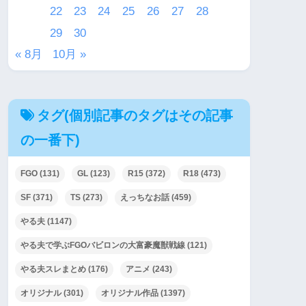
22
23
24
25
26
27
28
29
30
« 8月
10月 »
タグ(個別記事のタグはその記事
の一番下)
FGO
(131)
GL
(123)
R15
(372)
R18
(473)
SF
(371)
TS
(273)
えっちなお話
(459)
やる夫
(1147)
やる夫で学ぶFGOバビロンの大富豪魔獣戦線
(121)
やる夫スレまとめ
(176)
アニメ
(243)
オリジナル
(301)
オリジナル作品
(1397)