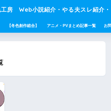
工房 Web小説紹介・やる夫スレ紹介
【冬色創作総合】
アニメ・PVまとめ記事一覧
お
覧