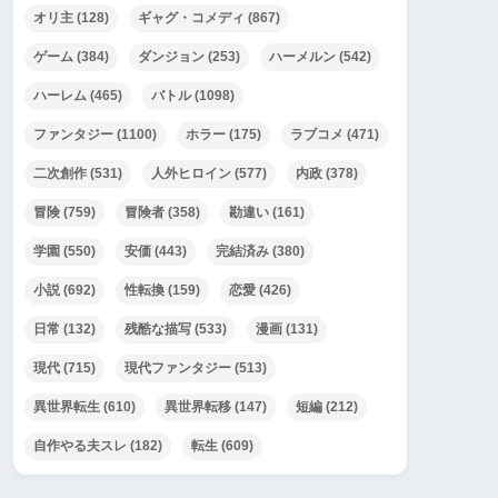
オリ主
(128)
ギャグ・コメディ
(867)
ゲーム
(384)
ダンジョン
(253)
ハーメルン
(542)
ハーレム
(465)
バトル
(1098)
ファンタジー
(1100)
ホラー
(175)
ラブコメ
(471)
二次創作
(531)
人外ヒロイン
(577)
内政
(378)
冒険
(759)
冒険者
(358)
勘違い
(161)
学園
(550)
安価
(443)
完結済み
(380)
小説
(692)
性転換
(159)
恋愛
(426)
日常
(132)
残酷な描写
(533)
漫画
(131)
現代
(715)
現代ファンタジー
(513)
異世界転生
(610)
異世界転移
(147)
短編
(212)
自作やる夫スレ
(182)
転生
(609)