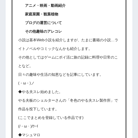
アニメ・映画・動画紹介
家庭菜園・観葉植物
ブログの運営について
その他趣味のアレコレ
小説は基本Web小説を紹介しますが、たまに書籍の小説…ラ
イトノベルやコミックなんかも紹介します。
その他としてはゲームにポイ活に旅の記録に料理や日常のこ
となど。
日々の趣味や生活の知恵などを記事にしています。
(・ω・)ノ
◆やる夫スレ始めました。
やる夫板のシェルターさんの「冬色のやる夫スレ製作所」で
作品を投下しています。
(ここでまとめを登録している作品です)
(/・ω・)/ﾜｰｲ
◆マシュマロ