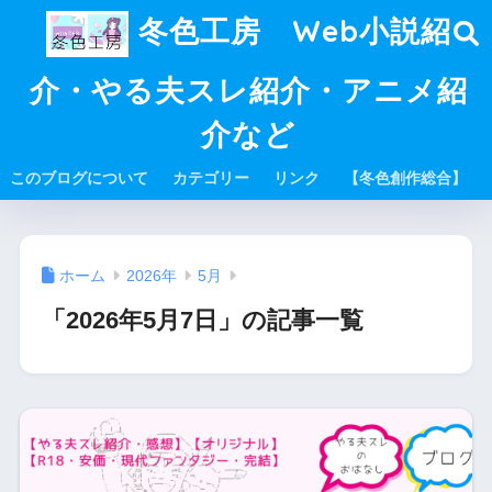
冬色工房 Web小説紹
介・やる夫スレ紹介・アニメ紹
介など
このブログについて
カテゴリー
リンク
【冬色創作総合】
ホーム
2026年
5月
「2026年5月7日」の記事一覧