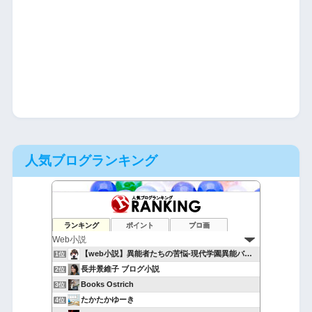
人気ブログランキング
ランキング
ポイント
ブロ画
【web小説】異能者たちの苦悩-現代学園異能バトル-
1位
長井景維子 ブログ小説
2位
Books Ostrich
3位
たかたかゆーき
4位