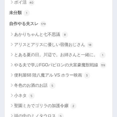
ポイ活
40
未分類
1
自作やる夫スレ
179
あかりちゃんと七不思議
8
アリスとアリスに優しい宿儺おじさん
18
とある夏の日。川辺で。お姉さんと一緒に。
1
やる夫で学ぶFGOバビロンの大富豪魔獣戦線
119
便利屋68 陸八魔アル VS ホラー映画
3
冬色のお酒のお話
5
小ネタ
5
聖園ミカでゴリラの加護令嬢
2
頭の中のミノタウロス
5