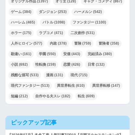
オリジナル作品
(1397)
オリ主
(128)
ギャグ・コメディ
(867)
ゲーム
(384)
ダンジョン
(253)
ハーメルン
(542)
ハーレム
(465)
バトル
(1098)
ファンタジー
(1100)
ホラー
(175)
ラブコメ
(471)
二次創作
(531)
人外ヒロイン
(577)
内政
(378)
冒険
(759)
冒険者
(358)
勘違い
(161)
学園
(550)
安価
(443)
完結済み
(380)
小説
(692)
性転換
(159)
恋愛
(426)
日常
(132)
残酷な描写
(533)
漫画
(131)
現代
(715)
現代ファンタジー
(513)
異世界転生
(610)
異世界転移
(147)
短編
(212)
自作やる夫スレ
(182)
転生
(609)
ピックアップ記事
【2026年07月】冬色工房 人気記事TOP10【月間アクセスランキング】