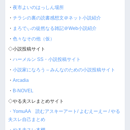
・
夜市よいのはっしん場所
・
チラシの裏の読書感想文＠ネット小説紹介
・
まろでぃの徒然なる雑記＠Web小説紹介
・
色々なその他（仮）
◇小説投稿サイト
・
ハーメルン SS・小説投稿サイト
・
小説家になろう – みんなのための小説投稿サイト
・
Arcadia
・
B-NOVEL
◇やる夫スレまとめサイト
・YomuAA 読むアスキーアート/ よむえーえー / やる
夫スレ自己まとめ
・やる夫スレ本棚