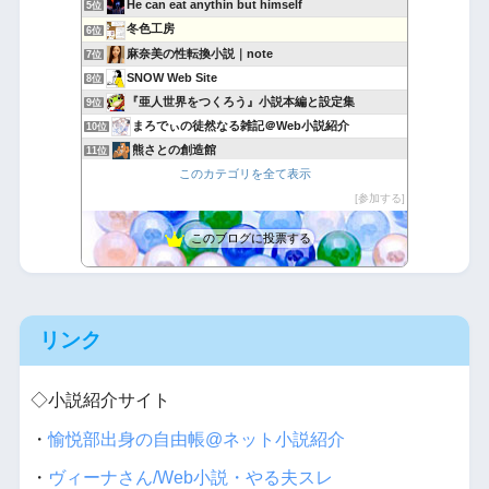
He can eat anythin but himself
5位
冬色工房
6位
麻奈美の性転換小説｜note
7位
SNOW Web Site
8位
『亜人世界をつくろう』小説本編と設定集
9位
まろでぃの徒然なる雑記＠Web小説紹介
10位
熊さとの創造館
11位
このカテゴリを全て表示
フォレストピア創造記 ラムリーザ・サーガ
12位
ネット喫茶.com
参加する
13位
GATEZEROの日記
14位
このブログに投票する
ボロ家で執筆
15位
リンク
◇小説紹介サイト
・
愉悦部出身の自由帳@ネット小説紹介
・
ヴィーナさん/Web小説・やる夫スレ