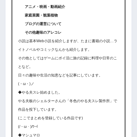
アニメ・映画・動画紹介
家庭菜園・観葉植物
ブログの運営について
その他趣味のアレコレ
小説は基本Web小説を紹介しますが、たまに書籍の小説…ラ
イトノベルやコミックなんかも紹介します。
その他としてはゲームにポイ活に旅の記録に料理や日常のこ
となど。
日々の趣味や生活の知恵などを記事にしています。
(・ω・)ノ
◆やる夫スレ始めました。
やる夫板のシェルターさんの「冬色のやる夫スレ製作所」で
作品を投下しています。
(ここでまとめを登録している作品です)
(/・ω・)/ﾜｰｲ
◆マシュマロ