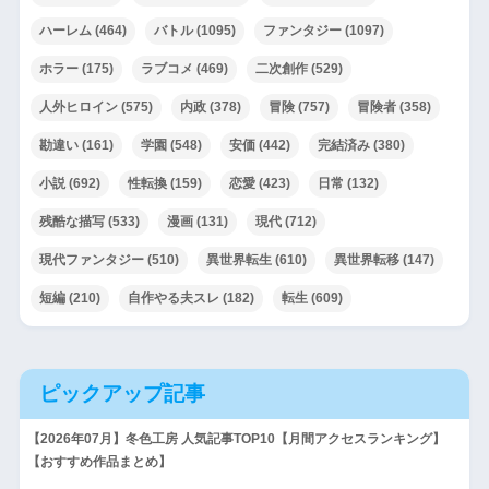
ハーレム
(464)
バトル
(1095)
ファンタジー
(1097)
ホラー
(175)
ラブコメ
(469)
二次創作
(529)
人外ヒロイン
(575)
内政
(378)
冒険
(757)
冒険者
(358)
勘違い
(161)
学園
(548)
安価
(442)
完結済み
(380)
小説
(692)
性転換
(159)
恋愛
(423)
日常
(132)
残酷な描写
(533)
漫画
(131)
現代
(712)
現代ファンタジー
(510)
異世界転生
(610)
異世界転移
(147)
短編
(210)
自作やる夫スレ
(182)
転生
(609)
ピックアップ記事
【2026年07月】冬色工房 人気記事TOP10【月間アクセスランキング】
【おすすめ作品まとめ】