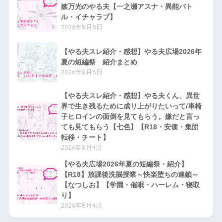
嫉万光のやる夫【一之瀬アスナ・異能バト
ル・イチャラブ】
2026年8月5日
【やる夫スレ紹介・感想】やる夫広場2026年
夏の短編祭 紹介まとめ
2026年8月5日
【やる夫スレ紹介・感想】やる夫くん、異世
界で生き残るために成り上がりたいって/車椅
子ヒロインの面倒を見てもらう。嫌だと言っ
ても見てもらう【七色】【R18・安価・集団
転移・チート】
2026年8月4日
【やる夫広場2026年夏の短編祭・紹介】
【R18】放課後洗脳授業～快楽堕ちの連鎖～
【なつしお】【学園・催眠・ハーレム・寝取
り】
2026年8月4日