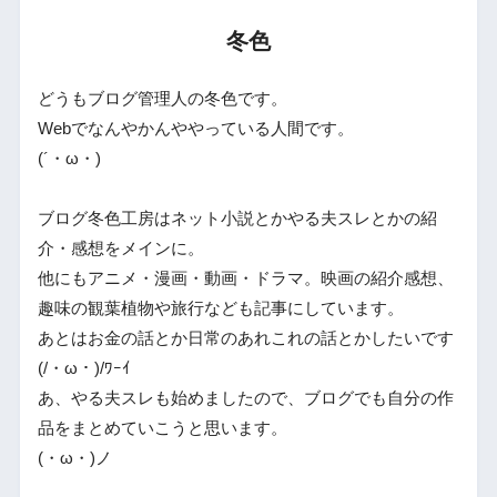
冬色
どうもブログ管理人の冬色です。
Webでなんやかんややっている人間です。
(´・ω・)
ブログ冬色工房はネット小説とかやる夫スレとかの紹
介・感想をメインに。
他にもアニメ・漫画・動画・ドラマ。映画の紹介感想、
趣味の観葉植物や旅行なども記事にしています。
あとはお金の話とか日常のあれこれの話とかしたいです
(/・ω・)/ﾜｰｲ
あ、やる夫スレも始めましたので、ブログでも自分の作
品をまとめていこうと思います。
(・ω・)ノ