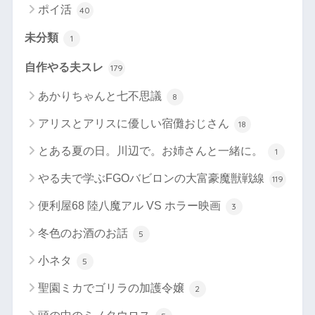
ポイ活
40
未分類
1
自作やる夫スレ
179
あかりちゃんと七不思議
8
アリスとアリスに優しい宿儺おじさん
18
とある夏の日。川辺で。お姉さんと一緒に。
1
やる夫で学ぶFGOバビロンの大富豪魔獣戦線
119
便利屋68 陸八魔アル VS ホラー映画
3
冬色のお酒のお話
5
小ネタ
5
聖園ミカでゴリラの加護令嬢
2