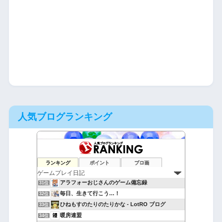
人気ブログランキング
ラピコット学園放送局
29位
ランキング
ポイント
ブロ画
無課金隊長のゲーム・デバイス調査室
30位
アラフォーおじさんのゲーム備忘録
31位
毎日、生きて行こう…！
32位
ひねもすのたりのたりかな - LotRO ブログ
33位
暖房連盟
34位