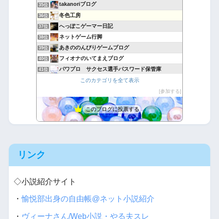
takanoriブログ
35位
冬色工房
36位
へっぽこゲーマー日記
37位
ネットゲーム行脚
38位
あきののんびりゲームブログ
39位
フィオナのいてまえブログ
40位
パワプロ サクセス選手パスワード保管庫
41位
放置少女＠不撓不屈
このカテゴリを全て表示
42位
たつみんの気ままな喫茶店
参加する
43位
このブログに投票する
リンク
◇小説紹介サイト
・
愉悦部出身の自由帳@ネット小説紹介
・
ヴィーナさん/Web小説・やる夫スレ