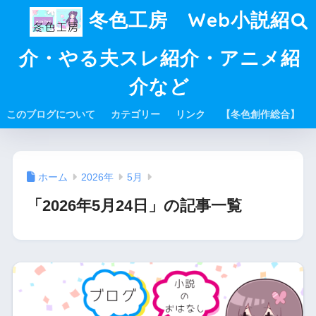
冬色工房 Web小説紹
介・やる夫スレ紹介・アニメ紹
介など
このブログについて
カテゴリー
リンク
【冬色創作総合】
ホーム
2026年
5月
「2026年5月24日」の記事一覧