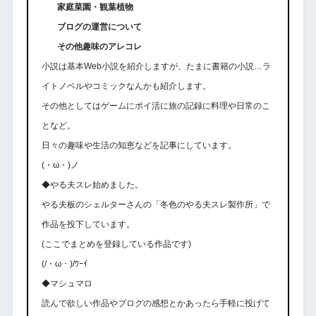
家庭菜園・観葉植物
ブログの運営について
その他趣味のアレコレ
小説は基本Web小説を紹介しますが、たまに書籍の小説…ラ
イトノベルやコミックなんかも紹介します。
その他としてはゲームにポイ活に旅の記録に料理や日常のこ
となど。
日々の趣味や生活の知恵などを記事にしています。
(・ω・)ノ
◆やる夫スレ始めました。
やる夫板のシェルターさんの「冬色のやる夫スレ製作所」で
作品を投下しています。
(ここでまとめを登録している作品です)
(/・ω・)/ﾜｰｲ
◆マシュマロ
読んで欲しい作品やブログの感想とかあったら手軽に投げて