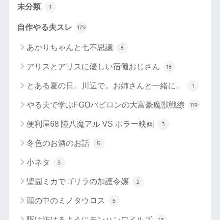
未分類
1
自作やる夫スレ
179
あかりちゃんと七不思議
8
アリスとアリスに優しい宿儺おじさん
18
とある夏の日。川辺で。お姉さんと一緒に。
1
やる夫で学ぶFGOバビロンの大富豪魔獣戦線
119
便利屋68 陸八魔アル VS ホラー映画
3
冬色のお酒のお話
5
小ネタ
5
聖園ミカでゴリラの加護令嬢
2
頭の中のミノタウロス
5
駆け抜けるようにモンハンワイルズ
13