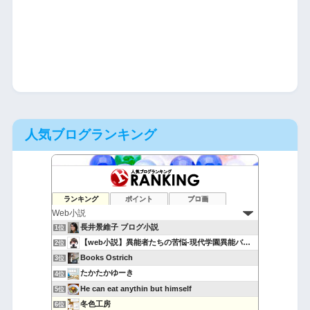
人気ブログランキング
ランキング
ポイント
ブロ画
長井景維子 ブログ小説
1位
【web小説】異能者たちの苦悩-現代学園異能バトル-
2位
Books Ostrich
3位
たかたかゆーき
4位
He can eat anythin but himself
5位
冬色工房
6位