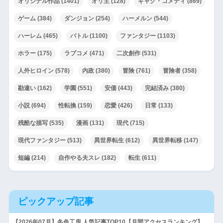
オリジナル作品
(1401)
オリ主
(128)
ギャグ・コメディ
(869)
ゲーム
(384)
ダンジョン
(254)
ハーメルン
(544)
ハーレム
(465)
バトル
(1100)
ファンタジー
(1103)
ホラー
(175)
ラブコメ
(471)
二次創作
(531)
人外ヒロイン
(578)
内政
(380)
冒険
(761)
冒険者
(358)
勘違い
(162)
学園
(551)
安価
(443)
完結済み
(380)
小説
(694)
性転換
(159)
恋愛
(426)
日常
(133)
残酷な描写
(535)
漫画
(131)
現代
(715)
現代ファンタジー
(513)
異世界転生
(612)
異世界転移
(147)
短編
(214)
自作やる夫スレ
(182)
転生
(611)
ピックアップ記事
【2026年07月】冬色工房 人気記事TOP10【月間アクセスランキング】