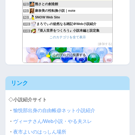
熊さとの創造館
7位
麻奈美の性転換小説｜note
8位
SNOW Web Site
9位
まろでぃの徒然なる雑記＠Web小説紹介
10位
『亜人世界をつくろう』小説本編と設定集
11位
このカテゴリを全て表示
バナジウム喫茶だより
12位
フォレストピア創造記 ラムリーザ・サーガ
参加する
13位
ボロ家で執筆
14位
このブログに投票する
ネット喫茶.com
15位
リンク
◇小説紹介サイト
・
愉悦部出身の自由帳@ネット小説紹介
・
ヴィーナさん/Web小説・やる夫スレ
・
夜市よいのはっしん場所