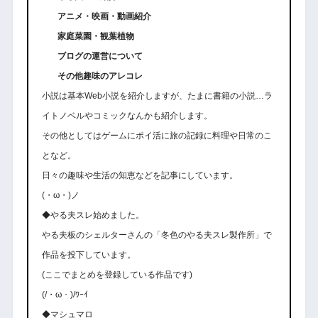
アニメ・映画・動画紹介
家庭菜園・観葉植物
ブログの運営について
その他趣味のアレコレ
小説は基本Web小説を紹介しますが、たまに書籍の小説…ラ
イトノベルやコミックなんかも紹介します。
その他としてはゲームにポイ活に旅の記録に料理や日常のこ
となど。
日々の趣味や生活の知恵などを記事にしています。
(・ω・)ノ
◆やる夫スレ始めました。
やる夫板のシェルターさんの「冬色のやる夫スレ製作所」で
作品を投下しています。
(ここでまとめを登録している作品です)
(/・ω・)/ﾜｰｲ
◆マシュマロ