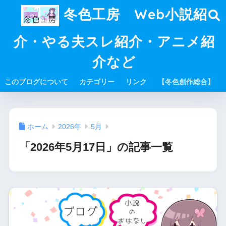
冬色工房 Web小説紹
介・やる夫スレ紹介・アニメ紹
介など
このブログについて
カテゴリー
リンク
【冬色創作総合】
ホーム
2026年
5月
「2026年5月17日」の記事一覧