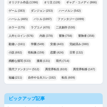
オリジナル作品
(1396)
オリ主
(128)
ギャグ・コメディ
(866)
ゲーム
(383)
ダンジョン
(253)
ハーメルン
(542)
ハーレム
(465)
バトル
(1097)
ファンタジー
(1099)
ホラー
(175)
ラブコメ
(470)
二次創作
(530)
人外ヒロイン
(576)
内政
(378)
冒険
(758)
冒険者
(358)
勘違い
(161)
学園
(549)
安価
(443)
完結済み
(380)
小説
(692)
性転換
(159)
恋愛
(424)
日常
(132)
残酷な描写
(533)
漫画
(131)
現代
(714)
現代ファンタジー
(512)
異世界転生
(610)
異世界転移
(147)
短編
(211)
自作やる夫スレ
(182)
転生
(609)
ピックアップ記事