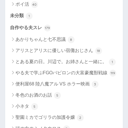
ポイ活
40
未分類
1
自作やる夫スレ
179
あかりちゃんと七不思議
8
アリスとアリスに優しい宿儺おじさん
18
とある夏の日。川辺で。お姉さんと一緒に。
1
やる夫で学ぶFGOバビロンの大富豪魔獣戦線
119
便利屋68 陸八魔アル VS ホラー映画
3
冬色のお酒のお話
5
小ネタ
5
聖園ミカでゴリラの加護令嬢
2