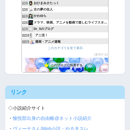
おひまみさたっく
5位
古の夢の住人
6位
かわゆら
7位
ドラマ、映画、アニメを動画で楽しむライフスタイル
8位
Dr_Sのブログ
9位
アニ活！
10位
漫画・アニメ速報
11位
このカテゴリを全て表示
たつみんの気ままな喫茶店
12位
悪魔と天使と快楽主義者
参加する
13位
バカには見えない服はバカに裸を見られる服
14位
このブログに投票する
完全趣味（裏）
15位
リンク
◇小説紹介サイト
・
愉悦部出身の自由帳@ネット小説紹介
・
ヴィーナさん/Web小説・やる夫スレ