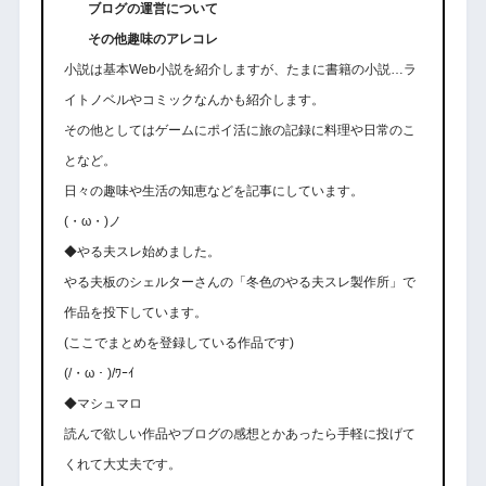
ブログの運営について
その他趣味のアレコレ
小説は基本Web小説を紹介しますが、たまに書籍の小説…ラ
イトノベルやコミックなんかも紹介します。
その他としてはゲームにポイ活に旅の記録に料理や日常のこ
となど。
日々の趣味や生活の知恵などを記事にしています。
(・ω・)ノ
◆やる夫スレ始めました。
やる夫板のシェルターさんの「冬色のやる夫スレ製作所」で
作品を投下しています。
(ここでまとめを登録している作品です)
(/・ω・)/ﾜｰｲ
◆マシュマロ
読んで欲しい作品やブログの感想とかあったら手軽に投げて
くれて大丈夫です。