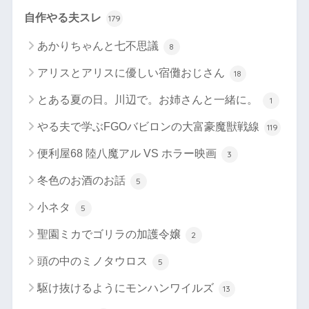
自作やる夫スレ
179
あかりちゃんと七不思議
8
アリスとアリスに優しい宿儺おじさん
18
とある夏の日。川辺で。お姉さんと一緒に。
1
やる夫で学ぶFGOバビロンの大富豪魔獣戦線
119
便利屋68 陸八魔アル VS ホラー映画
3
冬色のお酒のお話
5
小ネタ
5
聖園ミカでゴリラの加護令嬢
2
頭の中のミノタウロス
5
駆け抜けるようにモンハンワイルズ
13