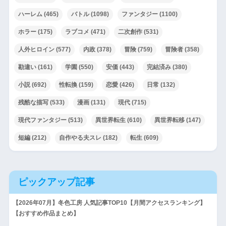
ハーレム
(465)
バトル
(1098)
ファンタジー
(1100)
ホラー
(175)
ラブコメ
(471)
二次創作
(531)
人外ヒロイン
(577)
内政
(378)
冒険
(759)
冒険者
(358)
勘違い
(161)
学園
(550)
安価
(443)
完結済み
(380)
小説
(692)
性転換
(159)
恋愛
(426)
日常
(132)
残酷な描写
(533)
漫画
(131)
現代
(715)
現代ファンタジー
(513)
異世界転生
(610)
異世界転移
(147)
短編
(212)
自作やる夫スレ
(182)
転生
(609)
ピックアップ記事
【2026年07月】冬色工房 人気記事TOP10【月間アクセスランキング】
【おすすめ作品まとめ】