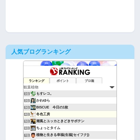
人気ブログランキング
ランキング
ポイント
ブロ画
もすレコ。
1位
かわゆら
2位
BISCUE 今日の1枚
3位
冬色工房
4位
潮風とユッカときどきサボテン
5位
ちょっとタイム
6位
植物と生きる幸福(生福[セイフク])
7位