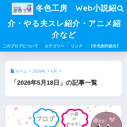
冬色工房 Web小説紹
介・やる夫スレ紹介・アニメ紹
介など
このブログについて
カテゴリー
リンク
【冬色創作総合】
ホーム
2026年
5月
「2026年5月18日」の記事一覧