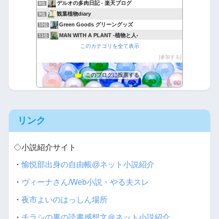
デルオの多肉日記 - 楽天ブログ
8位
観葉植物diary
9位
Green Goods グリーングッズ
10位
MAN WITH A PLANT -植物と人-
11位
このカテゴリを全て表示
おもいつかない
12位
多肉植物・サボテンの種類、一覧と育て方 図鑑サイト｜TA29
参加する
13位
アボタリアンのアボカド生活
14位
このブログに投票する
Yubisakino Jyunin
15位
リンク
◇小説紹介サイト
・
愉悦部出身の自由帳@ネット小説紹介
・
ヴィーナさん/Web小説・やる夫スレ
・
夜市よいのはっしん場所
・
チラシの裏の読書感想文＠ネット小説紹介