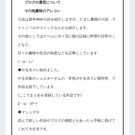
ブログの運営について
その他趣味のアレコレ
小説は基本Web小説を紹介しますが、たまに書籍の小説…ラ
イトノベルやコミックなんかも紹介します。
その他としてはゲームにポイ活に旅の記録に料理や日常のこ
となど。
日々の趣味や生活の知恵などを記事にしています。
(・ω・)ノ
◆やる夫スレ始めました。
やる夫板のシェルターさんの「冬色のやる夫スレ製作所」で
作品を投下しています。
(ここでまとめを登録している作品です)
(/・ω・)/ﾜｰｲ
◆マシュマロ
読んで欲しい作品やブログの感想とかあったら手軽に投げて
くれて大丈夫です。