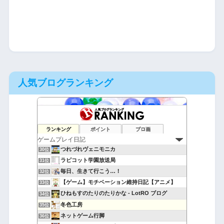
人気ブログランキング
萎えと飽きの狭間で
28位
ランキング
ポイント
ブロ画
20年後のヴァナの地へ
29位
つれづれヴェニモニカ
30位
ラピコット学園放送局
31位
毎日、生きて行こう…！
32位
【ゲーム】モチベーション維持日記【アニメ】
33位
ひねもすのたりのたりかな - LotRO ブログ
34位
冬色工房
35位
ネットゲーム行脚
36位