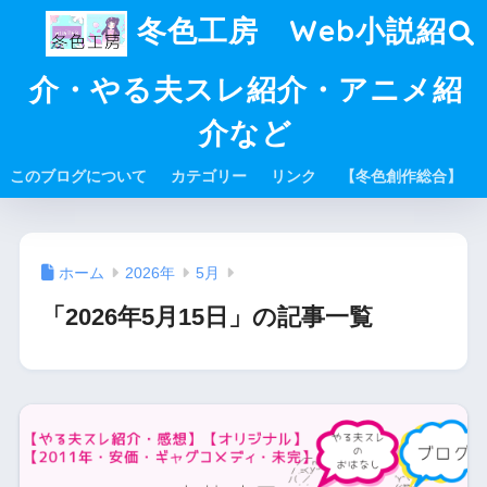
冬色工房 Web小説紹
介・やる夫スレ紹介・アニメ紹
介など
このブログについて
カテゴリー
リンク
【冬色創作総合】
ホーム
2026年
5月
「2026年5月15日」の記事一覧