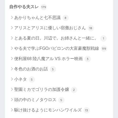
自作やる夫スレ
179
あかりちゃんと七不思議
8
アリスとアリスに優しい宿儺おじさん
18
とある夏の日。川辺で。お姉さんと一緒に。
1
やる夫で学ぶFGOバビロンの大富豪魔獣戦線
119
便利屋68 陸八魔アル VS ホラー映画
3
冬色のお酒のお話
5
小ネタ
5
聖園ミカでゴリラの加護令嬢
2
頭の中のミノタウロス
5
駆け抜けるようにモンハンワイルズ
13