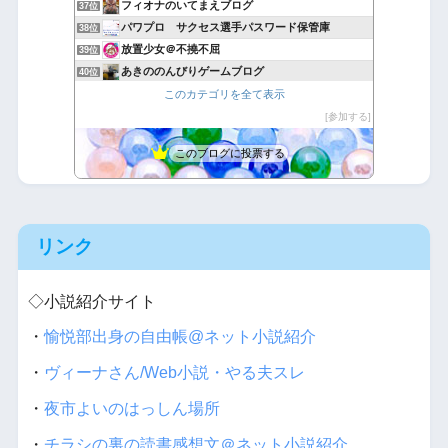
フィオナのいてまえブログ
37位
パワプロ サクセス選手パスワード保管庫
38位
放置少女＠不撓不屈
39位
あきののんびりゲームブログ
40位
戦国ixa日記 １７-３２
このカテゴリを全て表示
41位
ゲーム壱萬回転
参加する
42位
このブログに投票する
リンク
◇小説紹介サイト
・
愉悦部出身の自由帳@ネット小説紹介
・
ヴィーナさん/Web小説・やる夫スレ
・
夜市よいのはっしん場所
・
チラシの裏の読書感想文＠ネット小説紹介