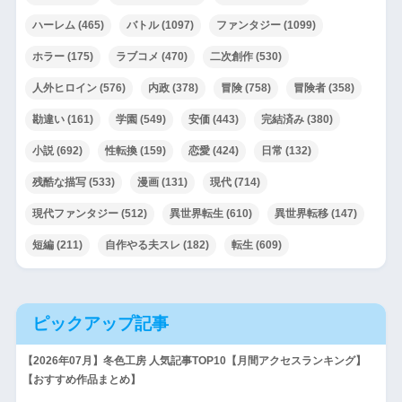
ハーレム
(465)
バトル
(1097)
ファンタジー
(1099)
ホラー
(175)
ラブコメ
(470)
二次創作
(530)
人外ヒロイン
(576)
内政
(378)
冒険
(758)
冒険者
(358)
勘違い
(161)
学園
(549)
安価
(443)
完結済み
(380)
小説
(692)
性転換
(159)
恋愛
(424)
日常
(132)
残酷な描写
(533)
漫画
(131)
現代
(714)
現代ファンタジー
(512)
異世界転生
(610)
異世界転移
(147)
短編
(211)
自作やる夫スレ
(182)
転生
(609)
ピックアップ記事
【2026年07月】冬色工房 人気記事TOP10【月間アクセスランキング】
【おすすめ作品まとめ】