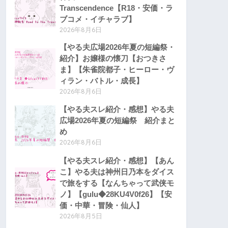
Transcendence【R18・安価・ラ
ブコメ・イチャラブ】
2026年8月6日
【やる夫広場2026年夏の短編祭・
紹介】お嬢様の懐刀【おつきさ
ま】【朱雀院都子・ヒーロー・ヴ
ィラン・バトル・成長】
2026年8月6日
【やる夫スレ紹介・感想】やる夫
広場2026年夏の短編祭 紹介まと
め
2026年8月6日
【やる夫スレ紹介・感想】【あん
こ】やる夫は神州日乃本をダイス
で旅をする【なんちゃって武侠モ
ノ】【gulu◆28KU4V0f26】【安
価・中華・冒険・仙人】
2026年8月5日