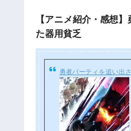
【アニメ紹介・感想】
た器用貧乏
勇者パーティを追い出