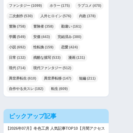
ファンタジー
(1099)
ホラー
(175)
ラブコメ
(470)
二次創作
(530)
人外ヒロイン
(576)
内政
(378)
冒険
(758)
冒険者
(358)
勘違い
(161)
学園
(549)
安価
(443)
完結済み
(380)
小説
(692)
性転換
(159)
恋愛
(424)
日常
(132)
残酷な描写
(533)
漫画
(131)
現代
(714)
現代ファンタジー
(512)
異世界転生
(610)
異世界転移
(147)
短編
(211)
自作やる夫スレ
(182)
転生
(609)
ピックアップ記事
【2026年07月】冬色工房 人気記事TOP10【月間アクセス