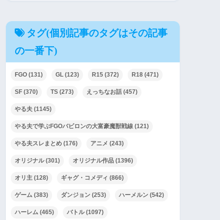
タグ(個別記事のタグはその記事
の一番下)
FGO
(131)
GL
(123)
R15
(372)
R18
(471)
SF
(370)
TS
(273)
えっちなお話
(457)
やる夫
(1145)
やる夫で学ぶFGOバビロンの大富豪魔獣戦線
(121)
やる夫スレまとめ
(176)
アニメ
(243)
オリジナル
(301)
オリジナル作品
(1396)
オリ主
(128)
ギャグ・コメディ
(866)
ゲーム
(383)
ダンジョン
(253)
ハーメルン
(542)
ハーレム
(465)
バトル
(1097)