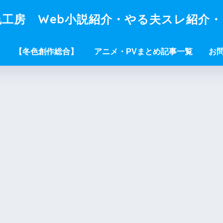
工房 Web小説紹介・やる夫スレ紹介
【冬色創作総合】
アニメ・PVまとめ記事一覧
お