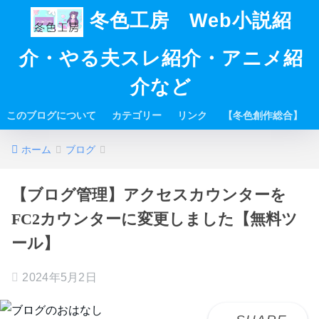
冬色工房 Web小説紹
介・やる夫スレ紹介・アニメ紹
介など
このブログについて
カテゴリー
リンク
【冬色創作総合】
ホーム
ブログ
【ブログ管理】アクセスカウンターを
FC2カウンターに変更しました【無料ツ
ール】
2024年5月2日