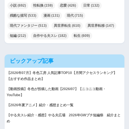
小説
(692)
性転換
(159)
恋愛
(426)
日常
(132)
残酷な描写
(533)
漫画
(131)
現代
(715)
現代ファンタジー
(513)
異世界転生
(610)
異世界転移
(147)
短編
(212)
自作やる夫スレ
(182)
転生
(609)
ピックアップ記事
【2026年07月】冬色工房 人気記事TOP10【月間アクセスランキング】
【おすすめ作品まとめ】
【動画投稿】冬色が投稿した動画【2026/07】【ニコニコ動画・
YouTube】
【2026年夏アニメ】紹介・感想まとめ一覧
【やる夫スレ紹介・感想】やる夫広場 2026年GWプチ短編祭 紹介まと
め