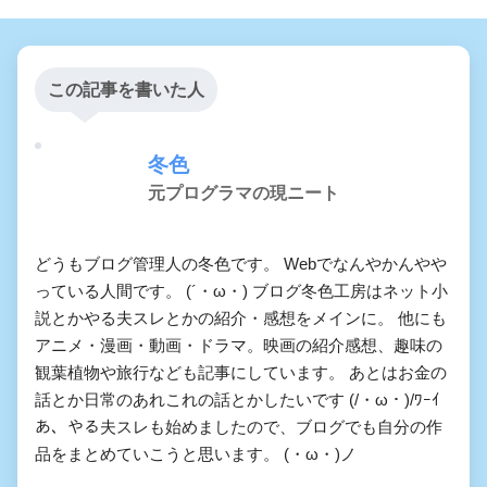
この記事を書いた人
冬色
元プログラマの現ニート
どうもブログ管理人の冬色です。 Webでなんやかんやや
っている人間です。 (´・ω・) ブログ冬色工房はネット小
説とかやる夫スレとかの紹介・感想をメインに。 他にも
アニメ・漫画・動画・ドラマ。映画の紹介感想、趣味の
観葉植物や旅行なども記事にしています。 あとはお金の
話とか日常のあれこれの話とかしたいです (/・ω・)/ﾜｰｲ
あ、やる夫スレも始めましたので、ブログでも自分の作
品をまとめていこうと思います。 (・ω・)ノ