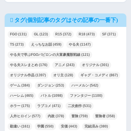
タグ(個別記事のタグはその記事の一番下)
FGO
(131)
GL
(123)
R15
(372)
R18
(473)
SF
(371)
TS
(273)
えっちなお話
(459)
やる夫
(1147)
やる夫で学ぶFGOバビロンの大富豪魔獣戦線
(121)
やる夫スレまとめ
(176)
アニメ
(243)
オリジナル
(301)
オリジナル作品
(1397)
オリ主
(128)
ギャグ・コメディ
(867)
ゲーム
(384)
ダンジョン
(253)
ハーメルン
(542)
ハーレム
(465)
バトル
(1098)
ファンタジー
(1100)
ホラー
(175)
ラブコメ
(471)
二次創作
(531)
人外ヒロイン
(577)
内政
(378)
冒険
(759)
冒険者
(358)
勘違い
(161)
学園
(550)
安価
(443)
完結済み
(380)