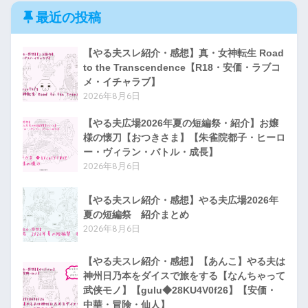
最近の投稿
【やる夫スレ紹介・感想】真・女神転生 Road
to the Transcendence【R18・安価・ラブコ
メ・イチャラブ】
2026年8月6日
【やる夫広場2026年夏の短編祭・紹介】お嬢
様の懐刀【おつきさま】【朱雀院都子・ヒーロ
ー・ヴィラン・バトル・成長】
2026年8月6日
【やる夫スレ紹介・感想】やる夫広場2026年
夏の短編祭 紹介まとめ
2026年8月6日
【やる夫スレ紹介・感想】【あんこ】やる夫は
神州日乃本をダイスで旅をする【なんちゃって
武侠モノ】【gulu◆28KU4V0f26】【安価・
中華・冒険・仙人】