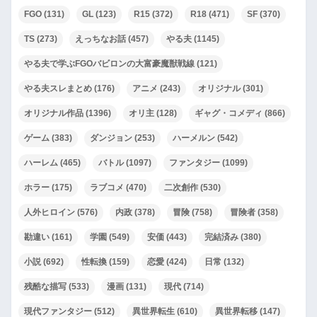
FGO
(131)
GL
(123)
R15
(372)
R18
(471)
SF
(370)
TS
(273)
えっちなお話
(457)
やる夫
(1145)
やる夫で学ぶFGOバビロンの大富豪魔獣戦線
(121)
やる夫スレまとめ
(176)
アニメ
(243)
オリジナル
(301)
オリジナル作品
(1396)
オリ主
(128)
ギャグ・コメディ
(866)
ゲーム
(383)
ダンジョン
(253)
ハーメルン
(542)
ハーレム
(465)
バトル
(1097)
ファンタジー
(1099)
ホラー
(175)
ラブコメ
(470)
二次創作
(530)
人外ヒロイン
(576)
内政
(378)
冒険
(758)
冒険者
(358)
勘違い
(161)
学園
(549)
安価
(443)
完結済み
(380)
小説
(692)
性転換
(159)
恋愛
(424)
日常
(132)
残酷な描写
(533)
漫画
(131)
現代
(714)
現代ファンタジー
(512)
異世界転生
(610)
異世界転移
(147)