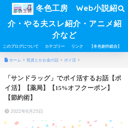
冬色工房 Web小説紹
介・やる夫スレ紹介・アニメ紹
介など
このブログについて
カテゴリー
リンク
【冬色創作総合】
ホーム
投資とかお金の話
ポイ活
「サンドラッグ」でポイ活するお話【ポ
イ活】【薬局】【15%オフクーポン】
【節約術】
2022年6月25日