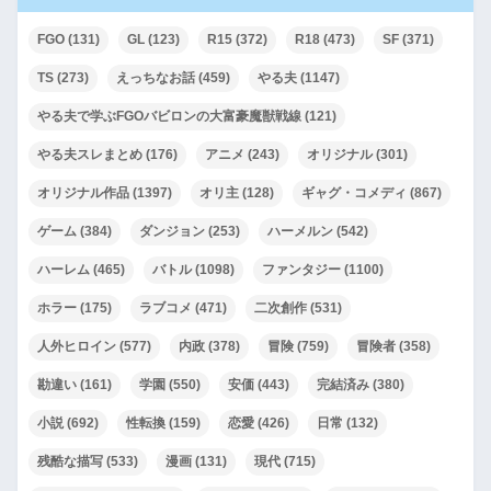
FGO
(131)
GL
(123)
R15
(372)
R18
(473)
SF
(371)
TS
(273)
えっちなお話
(459)
やる夫
(1147)
やる夫で学ぶFGOバビロンの大富豪魔獣戦線
(121)
やる夫スレまとめ
(176)
アニメ
(243)
オリジナル
(301)
オリジナル作品
(1397)
オリ主
(128)
ギャグ・コメディ
(867)
ゲーム
(384)
ダンジョン
(253)
ハーメルン
(542)
ハーレム
(465)
バトル
(1098)
ファンタジー
(1100)
ホラー
(175)
ラブコメ
(471)
二次創作
(531)
人外ヒロイン
(577)
内政
(378)
冒険
(759)
冒険者
(358)
勘違い
(161)
学園
(550)
安価
(443)
完結済み
(380)
小説
(692)
性転換
(159)
恋愛
(426)
日常
(132)
残酷な描写
(533)
漫画
(131)
現代
(715)