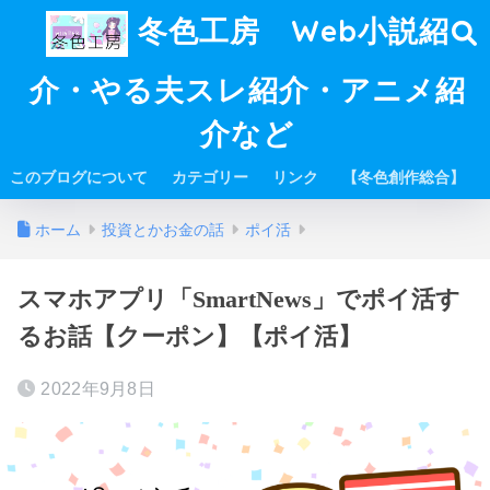
冬色工房 Web小説紹
介・やる夫スレ紹介・アニメ紹
介など
このブログについて
カテゴリー
リンク
【冬色創作総合】
ホーム
投資とかお金の話
ポイ活
スマホアプリ「SmartNews」でポイ活す
るお話【クーポン】【ポイ活】
2022年9月8日