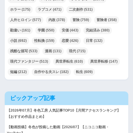
ホラー
(175)
ラブコメ
(471)
二次創作
(531)
人外ヒロイン
(577)
内政
(378)
冒険
(759)
冒険者
(358)
勘違い
(161)
学園
(550)
安価
(443)
完結済み
(380)
小説
(692)
性転換
(159)
恋愛
(426)
日常
(132)
残酷な描写
(533)
漫画
(131)
現代
(715)
現代ファンタジー
(513)
異世界転生
(610)
異世界転移
(147)
短編
(212)
自作やる夫スレ
(182)
転生
(609)
ピックアップ記事
【2026年07月】冬色工房 人気記事TOP10【月間アクセスランキング】
【おすすめ作品まとめ】
【動画投稿】冬色が投稿した動画【2026/07】【ニコニコ動画・