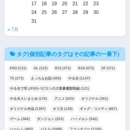
17
18
19
20
21
22
23
24
25
26
27
28
29
30
31
« 7月
タグ(個別記事のタグはその記事の一番下)
FGO
(131)
GL
(123)
R15
(372)
R18
(473)
SF
(371)
TS
(273)
えっちなお話
(459)
やる夫
(1147)
やる夫で学ぶFGOバビロンの大富豪魔獣戦線
(121)
やる夫スレまとめ
(176)
アニメ
(243)
オリジナル
(301)
オリジナル作品
(1397)
オリ主
(128)
ギャグ・コメディ
(867)
ゲーム
(384)
ダンジョン
(253)
ハーメルン
(542)
ハーレム
(465)
バトル
(1098)
ファンタジー
(1100)