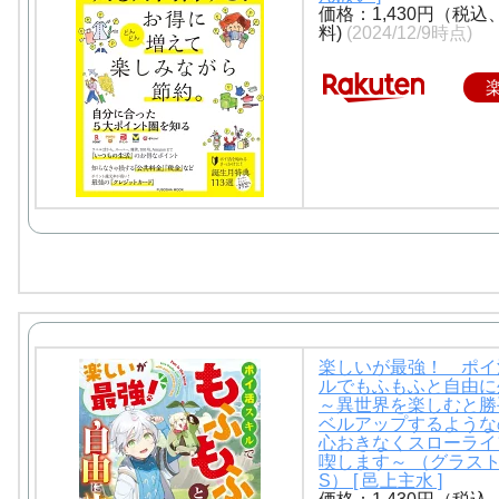
価格：1,430円（税込
料)
(2024/12/9時点)
楽しいが最強！ ポイ
ルでもふもふと自由に
～異世界を楽しむと勝
ベルアップするような
心おきなくスローライ
喫します～ （グラスト
S） [ 邑上主水 ]