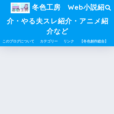
冬色工房 Web小説紹
介・やる夫スレ紹介・アニメ紹
介など
このブログについて
カテゴリー
リンク
【冬色創作総合】