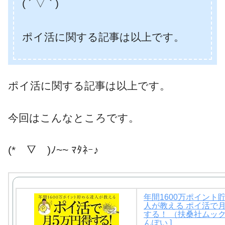
( ´ ▽ ` )
ポイ活に関する記事は以上です。
ポイ活に関する記事は以上です。
今回はこんなところです。
(*￣▽￣)ﾉ~~ ﾏﾀﾈｰ♪
年間1600万ポイント
人が教える ポイ活で
する！ （扶桑社ムック）
んぽい ]