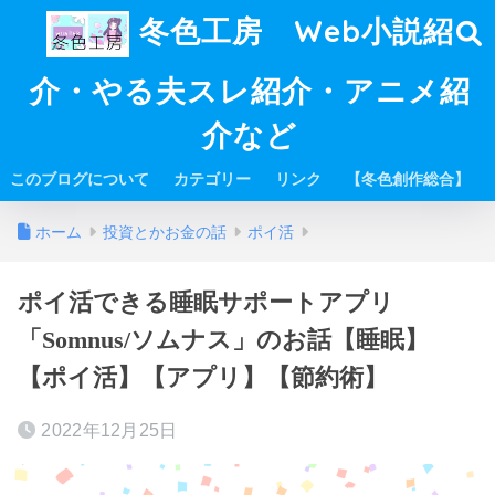
冬色工房 Web小説紹
介・やる夫スレ紹介・アニメ紹
介など
このブログについて
カテゴリー
リンク
【冬色創作総合】
ホーム
投資とかお金の話
ポイ活
ポイ活できる睡眠サポートアプリ
「Somnus/ソムナス」のお話【睡眠】
【ポイ活】【アプリ】【節約術】
2022年12月25日