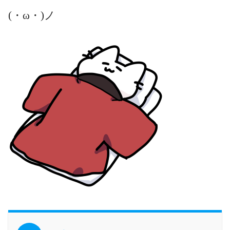
(・ω・)ノ