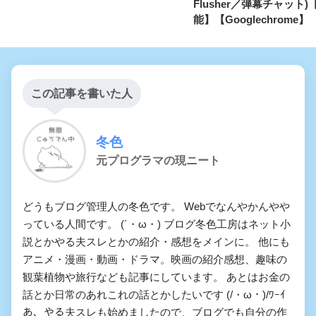
Flusher／弾幕チャット
能】【Googlechrome】
この記事を書いた人
冬色
元プログラマの現ニート
どうもブログ管理人の冬色です。 Webでなんやかんやや
っている人間です。 (´・ω・) ブログ冬色工房はネット小
説とかやる夫スレとかの紹介・感想をメインに。 他にも
アニメ・漫画・動画・ドラマ。映画の紹介感想、趣味の
観葉植物や旅行なども記事にしています。 あとはお金の
話とか日常のあれこれの話とかしたいです (/・ω・)/ﾜｰｲ
あ、やる夫スレも始めましたので、ブログでも自分の作