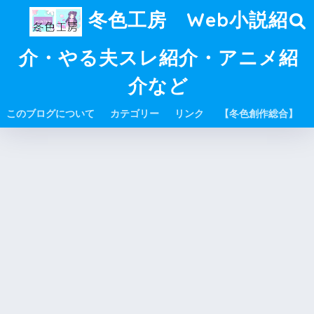
冬色工房 Web小説紹
介・やる夫スレ紹介・アニメ紹
介など
このブログについて
カテゴリー
リンク
【冬色創作総合】