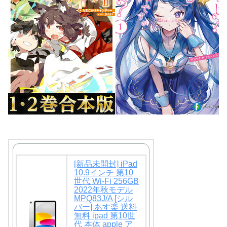
[新品未開封] iPad
10.9インチ 第10
世代 Wi-Fi 256GB
2022年秋モデル
MPQ83J/A [シル
バー] あす楽 送料
無料 ipad 第10世
代 本体 apple ア