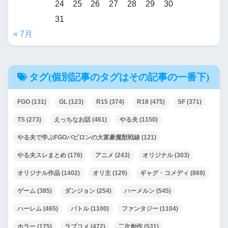
24
25
26
27
28
29
30
31
« 7月
タグ(個別記事のタグはその記事の一番下)
FGO
(131)
GL
(123)
R15
(374)
R18
(475)
SF
(371)
TS
(273)
えっちなお話
(461)
やる夫
(1150)
やる夫で学ぶFGOバビロンの大富豪魔獣戦線
(121)
やる夫スレまとめ
(176)
アニメ
(243)
オリジナル
(303)
オリジナル作品
(1402)
オリ主
(129)
ギャグ・コメディ
(869)
ゲーム
(385)
ダンジョン
(254)
ハーメルン
(545)
ハーレム
(465)
バトル
(1100)
ファンタジー
(1104)
ホラー
(175)
ラブコメ
(472)
二次創作
(531)