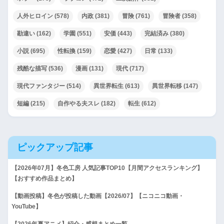
人外ヒロイン
(578)
内政
(381)
冒険
(761)
冒険者
(358)
勘違い
(162)
学園
(551)
安価
(443)
完結済み
(380)
小説
(695)
性転換
(159)
恋愛
(427)
日常
(133)
残酷な描写
(536)
漫画
(131)
現代
(717)
現代ファンタジー
(514)
異世界転生
(613)
異世界転移
(147)
短編
(215)
自作やる夫スレ
(182)
転生
(612)
ピックアップ記事
【2026年07月】冬色工房 人気記事TOP10【月間アクセスランキング】
【おすすめ作品まとめ】
【動画投稿】冬色が投稿した動画【2026/07】【ニコニコ動画・
YouTube】
【2026年夏アニメ】紹介・感想まとめ一覧