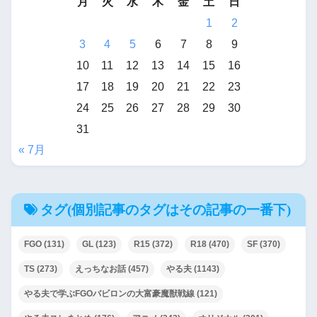
月
火
水
木
金
土
日
1
2
3
4
5
6
7
8
9
10
11
12
13
14
15
16
17
18
19
20
21
22
23
24
25
26
27
28
29
30
31
« 7月
タグ(個別記事のタグはその記事の一番下)
FGO
(131)
GL
(123)
R15
(372)
R18
(470)
SF
(370)
TS
(273)
えっちなお話
(457)
やる夫
(1143)
やる夫で学ぶFGOバビロンの大富豪魔獣戦線
(121)