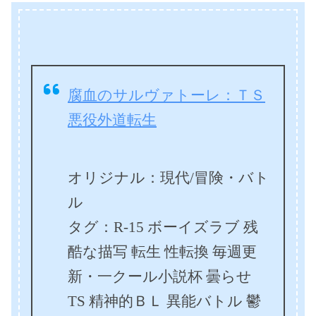
腐血のサルヴァトーレ：ＴＳ
悪役外道転生
オリジナル：現代/冒険・バト
ル
タグ：R-15 ボーイズラブ 残
酷な描写 転生 性転換 毎週更
新・一クール小説杯 曇らせ
TS 精神的ＢＬ 異能バトル 鬱