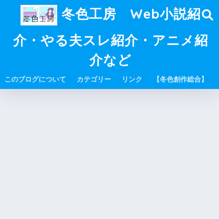
冬色工房 Web小説紹
介・やる夫スレ紹介・アニメ紹
介など
このブログについて
カテゴリー
リンク
【冬色創作総合】