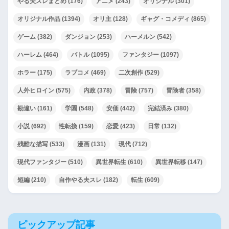
やる夫スレまとめ
(176)
アニメ
(243)
オリジナル
(301)
オリジナル作品
(1394)
オリ主
(128)
ギャグ・コメディ
(865)
ゲーム
(382)
ダンジョン
(253)
ハーメルン
(542)
ハーレム
(464)
バトル
(1095)
ファンタジー
(1097)
ホラー
(175)
ラブコメ
(469)
二次創作
(529)
人外ヒロイン
(575)
内政
(378)
冒険
(757)
冒険者
(358)
勘違い
(161)
学園
(548)
安価
(442)
完結済み
(380)
小説
(692)
性転換
(159)
恋愛
(423)
日常
(132)
残酷な描写
(533)
漫画
(131)
現代
(712)
現代ファンタジー
(510)
異世界転生
(610)
異世界転移
(147)
短編
(210)
自作やる夫スレ
(182)
転生
(609)
ピックアップ記事