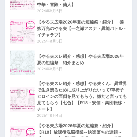
中華・冒険・仙人】
2026年8月5日
【やる夫広場2026年夏の短編祭・紹介】 羨
嫉万光のやる夫【一之瀬アスナ・異能バトル・
イチャラブ】
2026年8月5日
【やる夫スレ紹介・感想】やる夫広場2026年
夏の短編祭 紹介まとめ
2026年8月5日
【やる夫スレ紹介・感想】やる夫くん、異世界
で生き残るために成り上がりたいって/車椅子
ヒロインの面倒を見てもらう。嫌だと言っても
見てもらう【七色】【R18・安価・集団転移・
チート】
2026年8月4日
【やる夫広場2026年夏の短編祭・紹介】
【R18】放課後洗脳授業～快楽堕ちの連鎖～