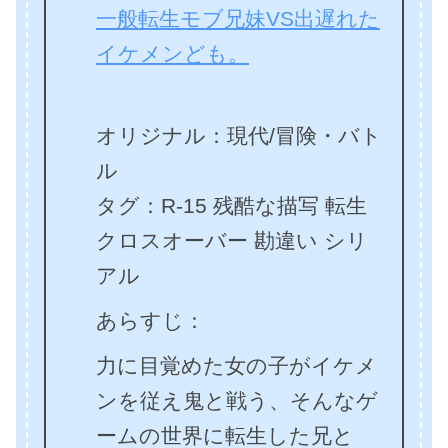
一般転生モブ兄妹VS出遅れた
イケメンども。
オリジナル：現代/冒険・バト
ル
タグ：R-15 残酷な描写 転生
クロスオーバー 勘違い シリ
アル
あらすじ：
力に目覚めた女の子がイケメ
ンを従え鬼と戦う、そんなゲ
ームの世界に転生した兄と