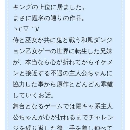
キングの上位に居ました。
まさに題名の通りの作品。
ヽ(´▽｀)/
侍と巫女が共に鬼と戦う和風ダンジ
ョン乙女ゲーの世界に転生した兄妹
が、本当なら心が折れてからイケメ
ンと接近する不遇の主人公ちゃんに
協力した事から原作とどんどん乖離
していくお話。
舞台となるゲームでは陽キャ系主人
公ちゃんが心が折れるまでチャレン
ジを繰り返した後、手を差し伸べて