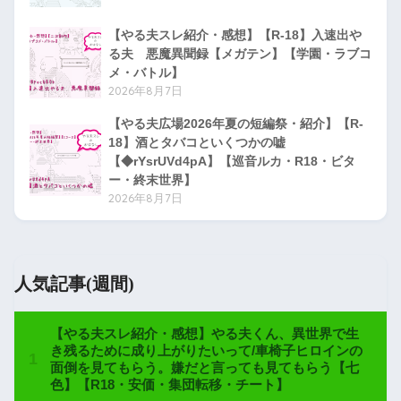
【やる夫スレ紹介・感想】【R-18】入速出や
る夫 悪魔異聞録【メガテン】【学園・ラブコ
メ・バトル】
2026年8月7日
【やる夫広場2026年夏の短編祭・紹介】【R-
18】酒とタバコといくつかの嘘
【◆rYsrUVd4pA】【巡音ルカ・R18・ビタ
ー・終末世界】
2026年8月7日
人気記事(週間)