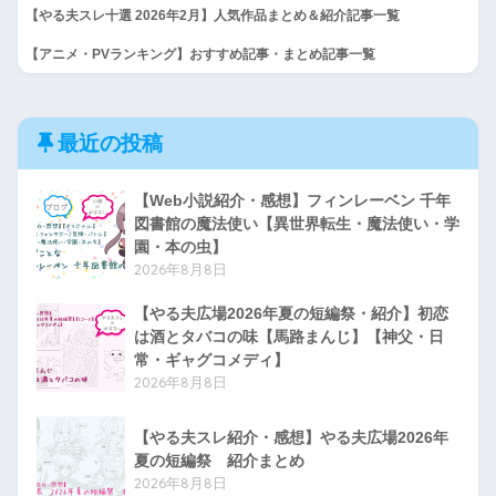
【やる夫スレ十選 2026年2月】人気作品まとめ＆紹介記事一覧
【アニメ・PVランキング】おすすめ記事・まとめ記事一覧
最近の投稿
【Web小説紹介・感想】フィンレーベン 千年
図書館の魔法使い【異世界転生・魔法使い・学
園・本の虫】
2026年8月8日
【やる夫広場2026年夏の短編祭・紹介】初恋
は酒とタバコの味【馬路まんじ】【神父・日
常・ギャグコメディ】
2026年8月8日
【やる夫スレ紹介・感想】やる夫広場2026年
夏の短編祭 紹介まとめ
2026年8月8日