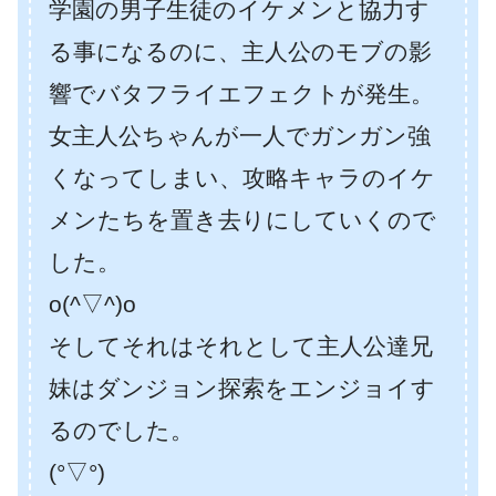
学園の男子生徒のイケメンと協力す
る事になるのに、主人公のモブの影
響でバタフライエフェクトが発生。
女主人公ちゃんが一人でガンガン強
くなってしまい、攻略キャラのイケ
メンたちを置き去りにしていくので
した。
o(^▽^)o
そしてそれはそれとして主人公達兄
妹はダンジョン探索をエンジョイす
るのでした。
(°▽°)