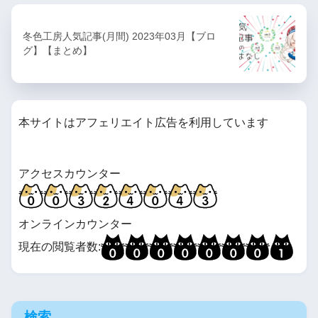
冬色工房人気記事(月間) 2023年03月【ブロ
グ】【まとめ】
本サイトはアフェリエイト広告を利用しています
アクセスカウンター
オンラインカウンター
現在の閲覧者数:
検索