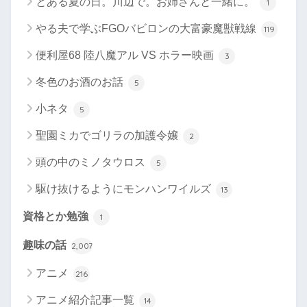
とある夏の日。川辺で。お姉さんと一緒に。
1
やる夫で学ぶFGOバビロンの大富豪魔獣戦線
119
便利屋68 陸八魔アル VS ホラー映画
3
冬色のお酒のお話
5
小ネタ
5
聖園ミカでゴリラの加護令嬢
2
頭の中のミノタウロス
5
駆け抜けるようにモンハンワイルズ
13
資格とか勉強
1
趣味の話
2,007
アニメ
216
アニメ紹介記事一覧
14