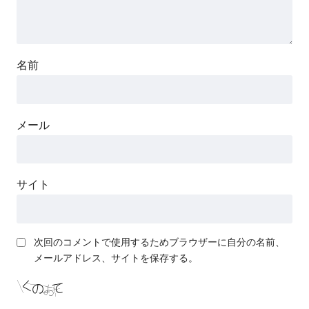
名前
メール
サイト
次回のコメントで使用するためブラウザーに自分の名前、
メールアドレス、サイトを保存する。