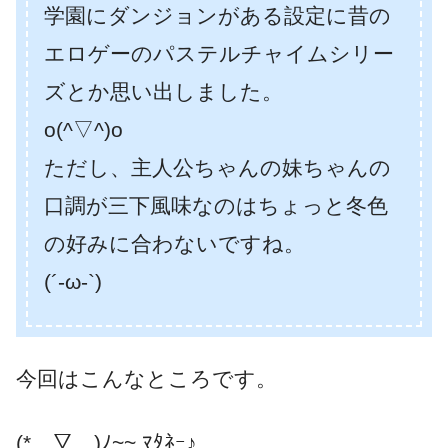
学園にダンジョンがある設定に昔の
エロゲーのパステルチャイムシリー
ズとか思い出しました。
o(^▽^)o
ただし、主人公ちゃんの妹ちゃんの
口調が三下風味なのはちょっと冬色
の好みに合わないですね。
(´-ω-`)
今回はこんなところです。
(*￣▽￣)ﾉ~~ ﾏﾀﾈｰ♪