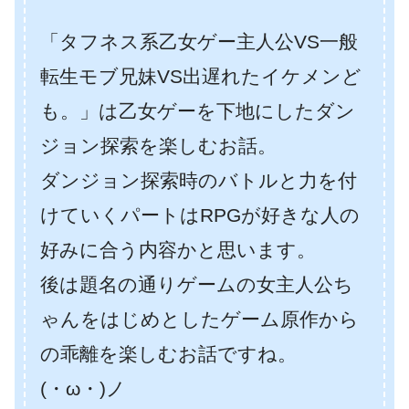
「タフネス系乙女ゲー主人公VS一般
転生モブ兄妹VS出遅れたイケメンど
も。」は乙女ゲーを下地にしたダン
ジョン探索を楽しむお話。
ダンジョン探索時のバトルと力を付
けていくパートはRPGが好きな人の
好みに合う内容かと思います。
後は題名の通りゲームの女主人公ち
ゃんをはじめとしたゲーム原作から
の乖離を楽しむお話ですね。
(・ω・)ノ