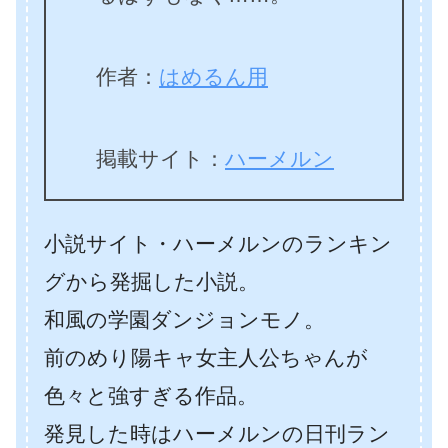
作者：
はめるん用
掲載サイト：
ハーメルン
小説サイト・ハーメルンのランキン
グから発掘した小説。
和風の学園ダンジョンモノ。
前のめり陽キャ女主人公ちゃんが
色々と強すぎる作品。
発見した時はハーメルンの日刊ラン