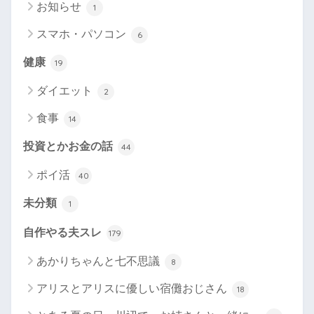
お知らせ
1
スマホ・パソコン
6
健康
19
ダイエット
2
食事
14
投資とかお金の話
44
ポイ活
40
未分類
1
自作やる夫スレ
179
あかりちゃんと七不思議
8
アリスとアリスに優しい宿儺おじさん
18