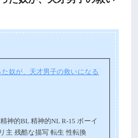
った奴が、天才男子の救いになる
精神的BL 精神的NL R-15 ボーイ
リ主 残酷な描写 転生 性転換