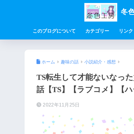
冬色
このブログについて
カテゴリー
リンク
ホーム
趣味の話
小説紹介・感想
TS転生して才能ないなっ
話【TS】【ラブコメ】【
2022年11月25日