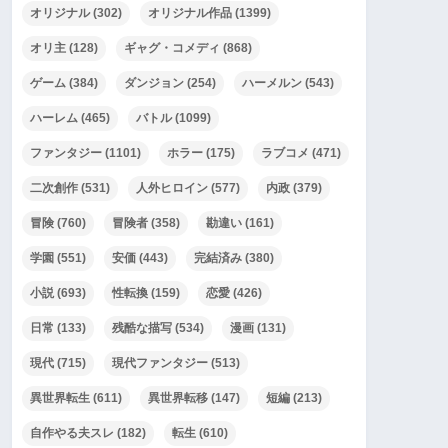
オリジナル
(302)
オリジナル作品
(1399)
オリ主
(128)
ギャグ・コメディ
(868)
ゲーム
(384)
ダンジョン
(254)
ハーメルン
(543)
ハーレム
(465)
バトル
(1099)
ファンタジー
(1101)
ホラー
(175)
ラブコメ
(471)
二次創作
(531)
人外ヒロイン
(577)
内政
(379)
冒険
(760)
冒険者
(358)
勘違い
(161)
学園
(551)
安価
(443)
完結済み
(380)
小説
(693)
性転換
(159)
恋愛
(426)
日常
(133)
残酷な描写
(534)
漫画
(131)
現代
(715)
現代ファンタジー
(513)
異世界転生
(611)
異世界転移
(147)
短編
(213)
自作やる夫スレ
(182)
転生
(610)