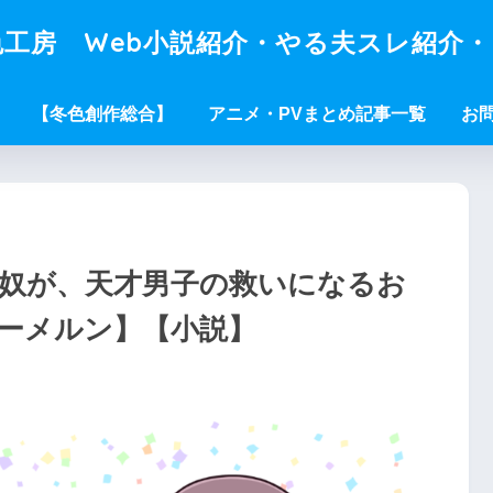
工房 Web小説紹介・やる夫スレ紹介
【冬色創作総合】
アニメ・PVまとめ記事一覧
お
た奴が、天才男子の救いになるお
ハーメルン】【小説】