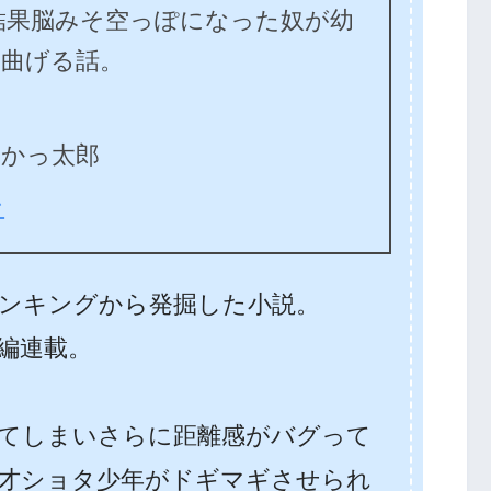
結果脳みそ空っぽになった奴が幼
じ曲げる話。
しかっ太郎
ン
ンキングから発掘した小説。
編連載。
てしまいさらに距離感がバグって
天才ショタ少年がドギマギさせられ