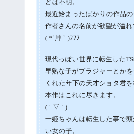
どは不明。
最近始まったばかりの作品の
作者さんの名前が欲望が溢れ
( *´艸｀)ﾌﾌﾌ
現代っぽい世界に転生したTS
早熟な子がブラジャーとかを
くれた年下の天才ショタ君を
本作はこれに尽きます。
( ´ ▽ ` )
一姫ちゃんは転生した事で頭
い女の子。