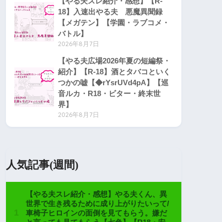
【やる夫スレ紹介・感想】【R-
18】入速出やる夫 悪魔異聞録
【メガテン】【学園・ラブコメ・
バトル】
2026年8月7日
【やる夫広場2026年夏の短編祭・
紹介】【R-18】酒とタバコといく
つかの嘘【◆rYsrUVd4pA】【巡
音ルカ・R18・ビター・終末世
界】
2026年8月7日
人気記事(週間)