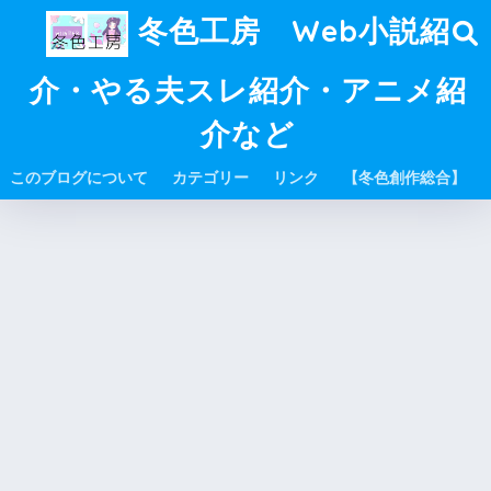
冬色工房 Web小説紹
介・やる夫スレ紹介・アニメ紹
介など
このブログについて
カテゴリー
リンク
【冬色創作総合】