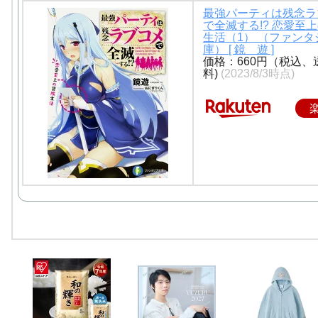
最強パーティは残念ラ
で全滅する!? 恋愛至
生活（1） （ファンタ
庫） [ 鏡 遊 ]
価格：660円（税込、
料)
(2023/8/3時点)