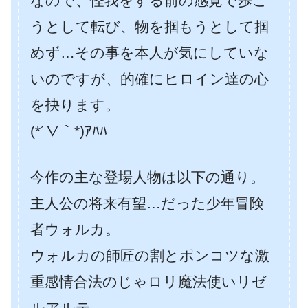
なので、怪我をする前の感覚で歩こ
うとして転び、物を掴もうとして掴
めず…その事を本人が気にしていな
いのですが、的確にヒロイン達の心
を抉ります。
(*´∇｀*)ｱﾊﾊ
今作の主な登場人物は以下の通り。
主人公の将来有望…だった少年冒険
者ウォルカ。
ウォルカの師匠の割とポンコツな激
重感情合法のじゃロリ魔法使いリゼ
ルアルテ。