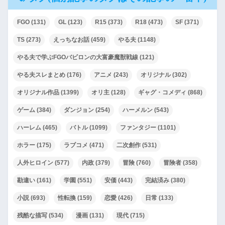
FGO
(131)
GL
(123)
R15
(373)
R18
(473)
SF
(371)
TS
(273)
えっちなお話
(459)
やる夫
(1148)
やる夫で学ぶFGOバビロンの大富豪魔獣戦線
(121)
やる夫スレまとめ
(176)
アニメ
(243)
オリジナル
(302)
オリジナル作品
(1399)
オリ主
(128)
ギャグ・コメディ
(868)
ゲーム
(384)
ダンジョン
(254)
ハーメルン
(543)
ハーレム
(465)
バトル
(1099)
ファンタジー
(1101)
ホラー
(175)
ラブコメ
(471)
二次創作
(531)
人外ヒロイン
(577)
内政
(379)
冒険
(760)
冒険者
(358)
勘違い
(161)
学園
(551)
安価
(443)
完結済み
(380)
小説
(693)
性転換
(159)
恋愛
(426)
日常
(133)
残酷な描写
(534)
漫画
(131)
現代
(715)