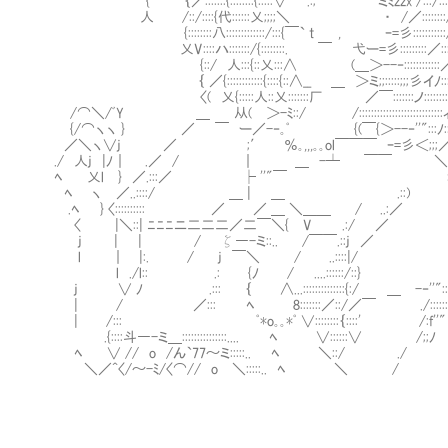
{ ｛／:::::::{::::::::{:::::∨ .:; `''ミﾐzzx /:::/:::::::::::::::::
人 /::/::::{代::::::乂;;;;＼ ・ /／::::::::/:::::::::::::
{::::::::八:::::::::::::/:::{￣` t , ｰ=彡:::::::::::/::::/::::::
乂V::::ハ:::::::/{::::::::. ￣ 弋ー=彡:::::::::／:::::/::::::::::
{::/ 人:::{::乂:::∧ (＿＞--‐::::::::::::／::::::
｛ ／{::::::::::::{::::{::∧__ ＿ ＞ミ;;:::::;;;彡イﾉ:::::::::::::/::
〈( 乂{:::::人::乂:::::::厂 ／￣:::::::ノ::::::::
/⌒＼/ﾞY ＿ 从( ＞-ﾐ::/ /::::::::::::::::::::::::::::ィ::＿
{/⌒ヽヽ } ／ ￣ ー／-‐｡ﾟ {(￣{＞--‐''":
／＼ヽ∨j ／ ;′ ％｡,,,｡｡ol￣￣￣ ｰ=彡＜;;;
./ 人j |ﾉ｜ .／ / ｜ ＿ -┴ ￣￣ ＼
ﾍ 乂l } ／.:::／ ├ ''"￣ :
ﾍ ヽ ／..::::/ ＿ | ＿ .::) 
.ﾍ } 〈:::::::::: ／ ／ ＿ ＼＿＿ / ..:／ 
〈 |＼::| ﾆﾆﾆニ二二二／二￣＼{ V .:/ ／
j | | / ζ―-ミ::.. /￣￣.::j ／ 
l ｜ |:. / j ￣＼ / ..::::|/
l ./l:: .: {ﾉ / ....::::::/::} 
j ∨ ﾉ .::: ｛ ∧...::::::::::::::{:/ ＿ -‐''"::::::
| / ／::: ﾍ 8:::::::／::/／￣ ./:::::
| /::: ﾟ*o｡｡*ﾟ ∨::::::::｛::::' /:f''"
.{::::斗―-ミ＿:::::::::::::::.... ﾍ ∨::::::∨ /;;ﾉ
ﾍ ∨ // o /ん`77～ミ:::::.. ﾍ ＼::/ ./
＼／^〈/～-ﾐ/〈⌒// o ＼:::::.. ﾍ ＼ /