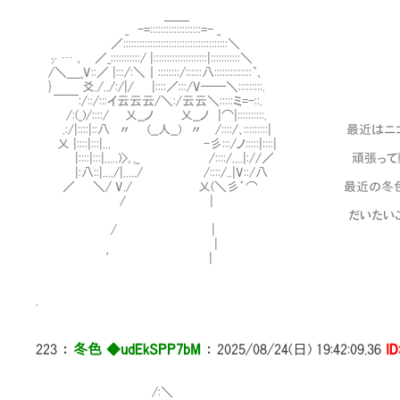
＿＿
_ -=:::::::::::::::::::=- _
／:::::::::::::::::::::::::::::::::::::::＼
γ… ､ ／_:::::::::::/ |::::::::::::::::::::|:::::::::::＼
/＼＿_V::／ |:::/:＼｜::::::::/::::::八::::::::::::::`､
} 爻./../:/|/ |::::／:::/V──＼:::::::::.
￣￣:/::/:::イ云云云/＼:/云云＼:::::ミ=-::.
/:(_)/::::/ 乂__ノ 乂__ノ |⌒|::::::::::.
.:/|::::|::八 〃 (__人__) 〃 /::::/､:::::::::
乂 |::::|:::|... -彡:::/ノ:::::|::::|
|::::|:::|.....)>｡,_ /::::/....|://／ 頑張
|:八::|..../|...../ /::::/..|V::/八
／ ＼/ V./ 乂(＼彡´⌒ 最近の冬色の
/ |
だいたいこれに吸い取られち
/ |
|
′ |
.
223
：
冬色 ◆udEkSPP7bM
：
2025/08/24(日) 19:42:09.36
I
/:＼