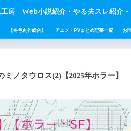
工房 Web小説紹介・やる夫スレ紹介
【冬色創作総合】
アニメ・PVまとめ記事一覧
お
ノタウロス(2)【2025年ホラー】