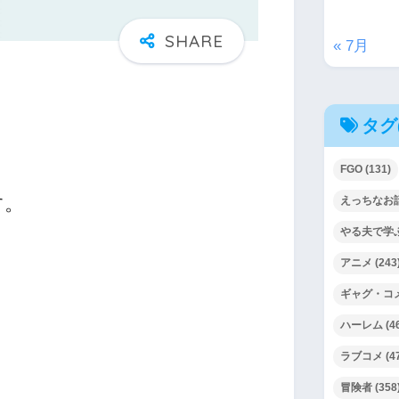
« 7月
タグ
FGO
(131)
す。
えっちなお
やる夫で学
アニメ
(243
ギャグ・コ
ハーレム
(4
ラブコメ
(4
冒険者
(358