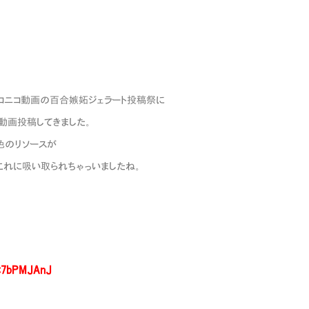
| 最近はニコニコ動画の百合嫉妬ジェラート投稿祭に
って動画投稿してきました。
リソースが
ゃっいましたね。
D:7bPMJAnJ