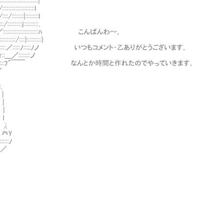
::::::::::::|
:::::::::l
::|:::::::::l
j::::::::::.
::::::::::::::::::ﾊ こんばんわ～。
::}::::::::::}
::::／:::::ﾉ:::;;ﾉノ いつもコメント・乙ありがとうございます。
／::::::::ノ
::ﾉ::::ﾌ"￣￣ なんとか時間と作れたのでやっていきます。
／
.
|
|
 ｜
l
 λ
癶Y
::ﾉ
:／