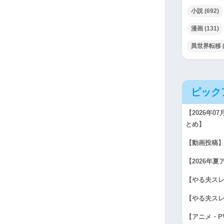
小説
(692)
漫画
(131)
異世界転移
ピック
【2026年
とめ】
【動画投稿】冬
【2026年
【やる夫スレ
【やる夫スレ
【アニメ・P