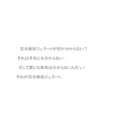
::::::::|:::::八 百合嫉妬ジェラートが何か分からない？
::::::::＼| それは冬色にも分からない…
::::::::/／| そして誰にも真実は分からないんだっ！
-::人 それが百合嫉妬ジェラート。