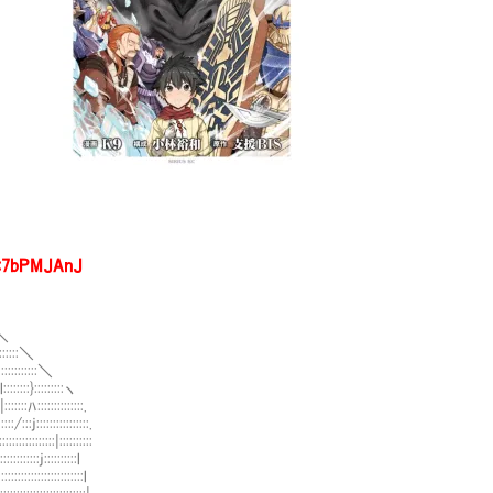
D:7bPMJAnJ
＼
::＼
:::::＼
}:::::::::ヽ
:::::::::::::.
:::::::::::::::.
:::::|::::::::::
::::::::::l
::::::::::::l