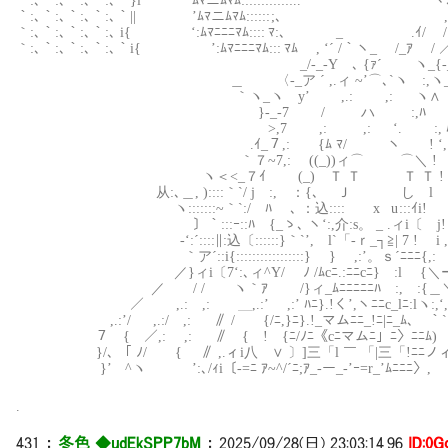
｀:､｀:､｀:､｀:､｀}i ‘ﾑﾏニﾑﾏﾑ:::::::::::::.. `ヽ
｀:､｀:､｀:､｀:､｀|| ’ﾑﾏニﾑﾏﾑ:::::: ;､ ,.ィ 7 ／
｀:､｀:､｀:､｀:､ i{ ‘:ﾑﾏﾆﾆﾆﾏﾑ:::: ﾏ:､ _ .ｲ/ / _彡’
｀:､｀:､｀:､｀:､｀i{ ’:ﾑﾏﾆﾆﾆﾏﾑ::: ﾏﾑ , ‘´ /｀ヽ_
_/-_-Yゝ､ {ｧ´ ヽ_{-_
＿ 〈-_ア ´ ,.ィ ~’⌒､`ヽ :,ヽ_
｀ヽ_ヽ y’ ,.: ,: ヽ∧ Y .ィ
}-_-7 / ハ :,ﾊ ヽ’
>,7 ,: ,: ‘. :, 
.ｲ_７,: {ﾑ ﾏ/ ヽ ! ‘, :,
｀７~7,: ((_))ィ⌒ ⌒＼ ! ‘, 
ヽ＜<_７ｲ (_) Ｔ Ｔ Ｔ Ｔ ! :, ヽ
从:､＿, )::::｀`/ j :, ：{､ Ｊ し l :,ヽ.
ヽ:::::::~｀`:/ ﾊ ､ ：込:::: x u :::ｲi! l | ヽ:::/
〕｀:::ｰ::ﾊ {_ゝ､ ヽ‘:,介:s。 _ .ィi〔 j! l l
ゝ-‘:´::::∥:込〔::::::}｀`’, l`「-ｒ_┐≧| 7 ! i ,:} ノ::::::
｀ア´::i{:::::::::::::::::} } ,:’。ｓ´ﾆﾆﾆ{,: l 
／}ィi〔7‘:､ィ^Y/ ﾉ /ﾑcﾆ.:ﾆﾆcﾆ} :l {＼ーr､:
／ / / ヽ｀ｱ /}ィ_ﾑﾆﾆﾆﾆﾆﾊ :, :{＿
／ ,.: ,: ＿,.:’ ,:’ ﾊﾆ}.!く’,ヽﾆﾆc_lﾆ:lヽ:,‘,＼
,.:’/ ,.:/ ,: ∥ / {/ﾆ,}ﾆ}.!_マムﾆﾆ_!ﾆ|ﾆ_ﾑ
７ { ／,: ,: ∥ { ! {ﾆ/ﾉﾆ《cﾆマムﾆ」ﾆ〉ﾆﾆﾑ) 
}/､ 「 ﾉ/ { ∥ ,.ィi八 ∨ 〕]三「l ￣ 「|三「!ﾆﾆノィi
}’ ^ヽ ’:､/ｨi〔-=ﾆ ｱ~^/´ﾆ;ｱ_-ー_‐’ｰ=r_’ﾑﾆﾆﾆ〉,
.
431
：
冬色 ◆udEkSPP7bM
：
2025/09/28(日) 23:03:14.96
ID:0G