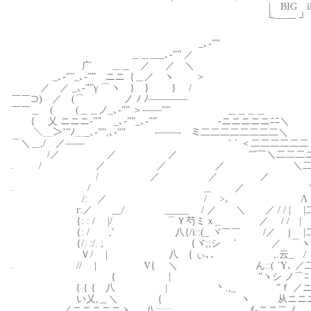
| BIG ilililｉl
└——- ┘
_､-””
＿＿___､-”” ／
广 ＿＿ ／ ／ ＼
_､-””_､-”” ニニ｛＿／ ヽ ＞
／ ／ _､-””γ ⌒ヽ } } } /
￣￣⊃) ／ (⌒ ノ ﾉ ﾉ――――
￣￣＿ ( (＿＿ノ_､-”” ＞――”” ＿＿＿＿
{ 乂 ニニニ-”” _､-””_､-”” -ニニニニニﾆﾆ＼
＼＿＞’”ﾉ＿_､-””,､-”” -――- ミ二二二二二二二二＼
⌒＼＿,/ ／―― ｀` ＜二二二二二二 
/／ ／ ／ ””￣＼二二二ニﾆ
. / ／ ／ ／ ＼二二
/ ／ ／ ／ Ｖ二二
. / ＿ ／ ＼二二
/: ／ / >､ Λ |二二
r:／ __/ _____ / ／ ＼ ／ / / | |二
{: : / |/ ⌒Ｙ芍ミｘ_ ／ / / | |
{: / ,′ 八{/i::(_ ヾ￣￣ /／ j |二二
{/: :/. ; {ヾ;;シ ’ ／ ⌒ヽ、 |
Ｖ/ | 八 { ぃ､､ ,.云_ / ﾉ
. // | V{ ＼ ん::( `Y､ ／二
{ | ”ヽシ ノ⌒ﾆ〈＼ニ
{ { { 八 | 丶.,_ ”ｆ ／ニニV
い乂,＿＼ ｛ ヽ 从ニニニ}
／ニニニニニヽ 八:::::: ｲ-ニニ二ノ 