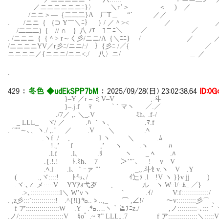
／ニニニニニニﾆ}〉 ＼r’＞ ＜ ) ／ ／
/ニニ＞―｛二二二}Λ 厂Τ＿ “´ ／／
. /ニニ｛ ｛⊃ Y￣＼ﾆ｝ } / ／＾>< ／ 
/二二二)｛ // ∩ ｝八 ﾉｴ ｺニﾆ＼ ／ ／ 
. /ニニニ｛｛＾> r～く彡/ニニ/Λ｛＼ﾆﾆ} / ／ 
/ニニニニYV／r彡ﾆ/ニニ/:/ ｝{彡ﾆ /／{ ／
ニニニニ／{ニニニ/ニニ<;/ 八〉ニ/ ＿ ／
.
429
：
冬色 ◆udEkSPP7bM
：
2025/09/28(日) 23:02:38.64
ID:0G
}–Y ／r –.ミV–V ,.斗
}–.j.f ﾏ ￣￣ ｀` マヽ ／.／
./7／ ,. ＼_.V ﾐh､ .f-/
_ LLL_ ヾ/ ／ .ﾊ ｀ヽ、 .ﾏ.f
. ´””～､、ヽ./ ,.’ ／ .V ＼ .ﾍ
.ヽf ./ , l ヽ ＼ .ﾑ
!.,’ f ,’ ヽ .ヽ ﾊ
.l.f .l、 .ﾘ ヽ _ ﾍ .ﾊ
.{.!.! ﾄ.ﾐh､ 7 ＞’”´、 ! v V
.ﾍ.l .l､ ｀ｰァ ”’ _,,.斗ｾ v.ヽ V .Y
( .,ヾ::::! ﾄ㍉､/ ｲ辷ｿ .l !V ヽ }}v 
.ヾ:､∠.メ:::::V .YYｱｫ弋歹 , ル ヽ.W::l/::ﾑ_ ／}
.>､:::::::::::::::l＼ W’vヽ ｀ .ｲ/ V:f::::::::::::::/
. ,z彡:::`::::::::::::! .^{!l}㌔..ゝ..,_ ⌒ ,∠!/ ～v::::::::::彡⌒ 、
f ア:::::::::::::::::W .Y .㌔….ヽ｀≧ﾁﾆz./ ,ノ::::::::::-､:::｀
.ノ/:::::::::::::::::::::::V §oﾟ .~ ﾏ” LLL｣.7 f ア:::::::::::::::＼:::::V