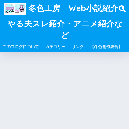
冬色工房 Web小説紹介・
やる夫スレ紹介・アニメ紹介な
ど
このブログについて
カテゴリー
リンク
【冬色創作総合】