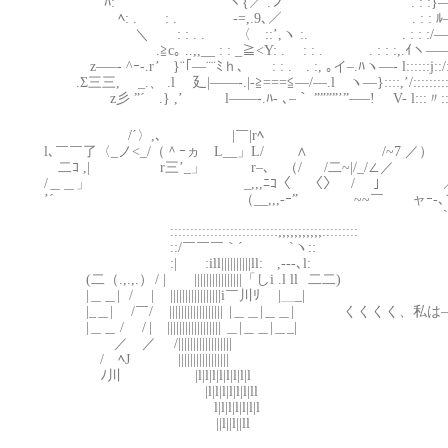
ﾊ: ′ ヽ{／ .ノ . : :}—ヽ:::::::::::::l::
ﾍ: . : . -=,.9､／ . : : ﾙ—-.V:::::::::
＼ : : . . 〈 ::’,ヽ :. . : : :/——.V:::::::!
.≧c｡ ..,,__ : : _≧<Y: . : : . . : : :,.ｲヽ——.!:::::::
z—–‐ ^ｰ-.r’ }¨｢—¨¨ﾐｈ､ : : . . :, ｡イ–.ﾊヽ—- l::::::j::/::::
.Σ三三, _.、 .l 廴|——-.|-≧===≦—/—.l ヽ—}::::,’/:::::::::
z彡 ”´ .} ,’ l——-.ﾊ- ､–｀ ””””’”—–! V- l:::〃:::::::
/´〉,､ |￣|rﾍ
l､￣￣了〈_ノ<_/（＾ｰヵ L__」L/ ∧ /~7 ／）
二ｺ ,| r三’_」 r–､ （/ /二~|/_/∠／
/＿＿」 _,,,ﾆｺ〈 〈〉 /￣ 」 ／^
’´ （__,,,-ｰ” ~~￣ ャｰ-､フ /
`ｰ-､__,|
:::::::::::::::::::::::::::;;;;;;;;;;;:::::::::
::/￣￣￣｀´ `ヽ::
:| :ill||||||||||ll: ,-‐‐､l:
(二（.,.,.） / | ||||||||||||||||「しi .l ll 二二)
|＿＿| / | |||||||||||||||||i￣川ﾘ |＿_|
|_＿| /￣/ |||||||||||||||||| |＿＿|＿＿| くくくく、私
|＿＿ / / | |||||||||||||||||| ＿|＿＿|＿_|
／ ／ /||||||||||||||||||
/ ﾍJ |||||||||||||||||
ﾉ川 |l|l|l|l|l|l|l|l
|l|l|l|l|l|l|ll
l|l|l|l|l|l|l
||l||l||ll