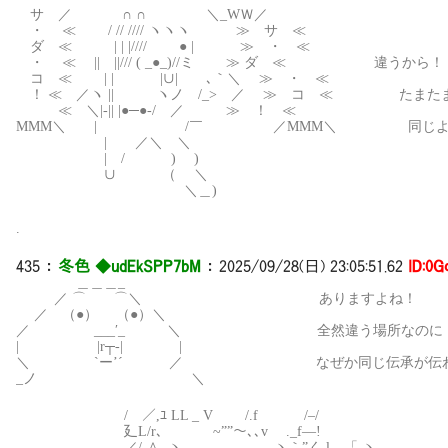
サ ／ ∩ ∩ ＼_WＷ／
・ ≪ / // //// ヽヽヽ ≫ サ ≪
ダ ≪ | | |//// ● | ≫ ・ ≪
・ ≪ || ||/// ( _●_)//ミ ≫ ダ ≪ 違うから！
コ ≪ | | |∪| ､｀＼ ≫ ・ ≪
！ ≪ ／ヽ || ヽノ /_> ／ ≫ コ ≪ たまたま
≪ ＼|-|| |●─●-/ ／ ≫ ！ ≪
MMM＼ | /￣ ／MMM＼ 同じような呪
| ／＼ ＼
| / ) )
∪ （ ＼
＼＿)
.
435
：
冬色 ◆udEkSPP7bM
：
2025/09/28(日) 23:05:51.62
ID:0G
＿＿＿_
／ ⌒ ⌒＼ ありますよね！
／ （●） （●）＼
／ ___′_ ＼ 全然違う場所なのに
| |r┬-| |
＼ `ー’´ ／ なぜか同じ伝承が伝わっ
_ノ ＼
/ ／,ﾕ LL _ V /.f /–/
廴L/r､ ~””～､､v ._f—!
／/ ＾ .ヽ .ヽ｀”く l—「.ヽ、