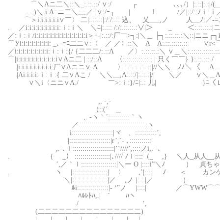
⌒＼Λニ二＼::＼_:.::.::/ ∨:/ ┌ ､､､/）|:.:
＿_)＼:i:Λﾆニ二＼;;;;／::∨:/ｰ┐ | l /／|::/::ﾉｉ:ｉ
⌒＞i:i:i:i:i:i∨￣〉 二|:.::.::|:/:/:.:: 込、 乂___,
. ／i:i:i:i:i:i:i:i:i:ｉ:ｉ＼ ＼ﾆ|:.::: /:/:.::.::.:∨|＞ _ ＜:.::.::.:|
／:ｉ:ｉ/i:i:i:i:i:i:i:i:i:i:i:i:i:i＞ｰ‐|:.::/:厂￣>┐:|＼＿ ├┐:.::.::.:＼::|ニニ
⌒Уi:i:i:i:i:i:i:i: _､-=ﾆ二二∨:〈 ／ ／〉::＼ Λ Λ:.::.:
／i:i:i:i:i:i:i:i:i:ｉ:ｉ:{/ {二二二/:.::Λ ／〉:.::.::.:＼ ∨＿＼:.::.::.::.
⌒|i:i:i:i:i:i:i:i:i:i:i∨Λニ二 | ::/::Λ 〈:.::.::.::.::.
|i:i:i:i:i:i:i:i:i:厂∨Λニニ∨ Λ 〉:.::.::.::.:::|//＼＼__ﾉﾉ＼ 〈 Λ＿ﾉ＼
|Λi:i:i:i:ｉ:ｉ:{ 二∨Λこ / ＼＼__,Λ:.::/|:.::.:
∨＼i〈ニニ∨Λ./ ￣>:ｉ:}/ﾆ|:.: 儿| }ﾆ〈Ｌ／ ＼:.:
,. -,-
（::(´ ＿
,. -ヽ｀´:::::::::::｀ヽ
／:::::::::::::::::::::::::::::::::::ヽ
i:::::::::::::::::::::|ヾゝ、:::::::::::’,
|:::::::::::::::::::::|r’,´- ､:::::::::::|
,.-､ｌ:::::::::::::::::::::|’´////’,::::ノi,. -､
. { _） ::::::::::::::::::|､//// ﾉｌ::::（_ ,
’,／｀ｌ::::::::::::::::::|＼ー O |::::i”＼ﾉ ） 貞ち
. ヽ |::::::::::::::::::| 〉 ,’|::::
＼|::::::::::::::::::|／ ,ノ |::::|／ ）
ﾙi::::::::::::::::|‐ ‘”ノ |::::| ／
ﾊﾙﾚﾄﾊ,.|￣´ ﾊヽ
/ ‘, そんなん
(二二二二二二二二二二二二二二二)
|＿＿|＿＿|＿＿|＿＿|＿＿|＿＿|＿_|