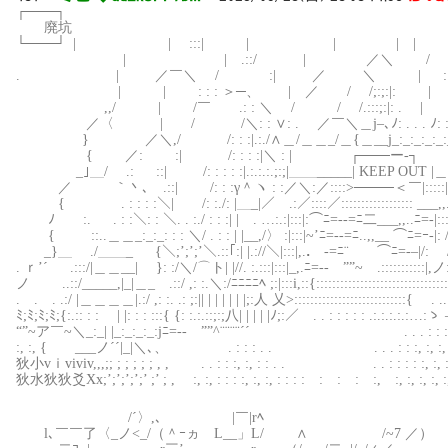
┌───┐
廃坑
└───┘ | | :::| | | | | /: : |/|/:/ / /: /: : :
| | .::/ | ／＼ / | |: : :/ |/ / /: ／: : : 
. | ／￣＼ / :| ／ ＼ | :| : / :| / . ./: /: : : :
| | : : : ＞─、 | ／ / /;:;:|: | |:/ |:::|: / . . :./: 
,,/ | /￣ .: : ＼ / / /.:::;:|: . | :| |:::|/. . . : : :/: /: :
／〈 | / /＼: : ∨: . ／￣＼＿j–､ﾉ: . . . ﾉ: : : :/: : : : : : /: 
} ／＼,/ /: : :|.:./∧＿/＿＿_/＿{＿__j_:_:_:_:_:_:_:_:/ : : : : : :./: 
{ ／: :| /: : : :|＼ : | ┌───ー‐┐ 〉: : : : :/: /: :／: : : :
_｣＿/ .: ::| /: : : : :|.:.:.:.;:;|＿＿_____| KEEP OUT |＿＿/: : : : ./: /
／ ｀丶､ .::| /: : :γ＾ヽ : :／＼:／::::>────＜￣|:::::|: : ／￣|＼/ . : 
{ . : : : :＼| /: :./: |＿_|／ .:／::::／:::::::::::::::::: ___,,.⊥ﾆ|:::::|: /.
ﾉ :. . : :＼: : ＼. . :./ : : :| | . …:.:|:::|:⌒ﾆ=‐-=ﾆ二___,,..ﾆ=-|:::::|/
{ ::..＿＿_:_:_: : : ＼/ . : : | |__,/〉 :|:::|~’ﾆ=‐-=ﾆ..,,__ ⌒ﾆ=ｰ-|: 
_}＿ ./＿＿_ {＼;’;’;’＼.::｢:| |.://＼|:::|,.． -=ﾆ¨￣ ⌒ﾆ=‐–|/: / . :.::.＼
. ｒ’´ .:::/|＿＿__| }: :/＼/⌒ト| |//. :.:::|:::|_,.ﾆ=-‐ ””~ .:::::::::::|,ノ::…
ノ ..::/_____,|_|＿_ .::/ ,: :.＼:/ﾆﾆﾆﾆﾍ ;:|:::i,::{:::::::::::::::::::::::
. . . .:/ |＿＿＿＿|.:/ ,: :. .: ;:|| | | | | | |;:人 乂>::::::::::::::::::::::::::::{ . 
ﾐ;ﾐ;ﾐ;ﾐ;{:.:: : : | |: : : :::{ {: :.:.::;:;八| | | | |ﾉ;:／￣. . : : : : : .:.:.:.:.:…:ゝ —j
“”~ア￣~＼_:_| |_:_:_:_:jﾆ=-‐ ””^¨¨¨¨´´ . . . : : : :｀¨¨¨ア”~￣|
:, :, { ___ノ´´|_|＼､、 . : : : . . . . . : : :, :, :, :, :, :, :, 
狄小vｉviviv,,,;; ; ; ; ; ; , , . . : : :, :, : : . . . . : : : : :, :, :,
狄水狄狄爻Xx;’;’;’;’;’ ;’ ; , :, :, : : : :, :, :, : : : : : : : :, :, :, :, :, :, :, 
/´〉,､ |￣|rﾍ
l､￣￣了〈_ノ<_/（＾ｰヵ L__」L/ ∧ /~7 ／）