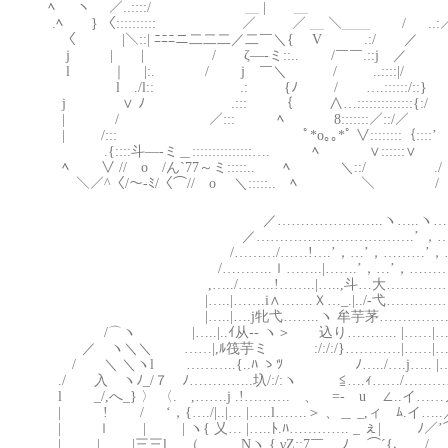
ﾍ ヽ ／..::::/ ＿ | ＿ .:
.ﾍ } 〈:::::::::: ／ ／ ＿ ＼＿＿ / 
〈 |＼::| ﾆﾆﾆニ二二二／二￣＼{ V .:
j | | / ζ―-ミ::.. /￣￣.::j
l ｜ |:. / j ￣＼ / ..:::
l ./l:: .: {ﾉ / ….:::::
j ∨ ﾉ .::: ｛ ∧…::::::::::::::{:/ ＿ -‐”
| / ／::: ﾍ 8:::::::／::/／￣ ./:
| /::: ﾟ*o｡｡*ﾟ ∨::::::::｛::::
.{::::斗―-ミ＿:::::::::::::::…. ﾍ ∨::::::
ﾍ ∨ // o /ん`77～ミ:::::.. ﾍ ＼::/ ./
＼／^〈/～-ﾐ/〈⌒// o ＼:::::.. ﾍ ＼ /
／…………………..ヽ…..ヽ………
／…………………………….’ ，…’ ，…
/………/……!….’，…’，………’，…..’，
/………..ｌ……..|…….’，…’，……………
,…../……..!……..|…..,斗…大………………
|…..|…….i∧…….Ｘ…_.|../‐弋……………
|…..|….j牝弋……..ヽ 牟芋茅…………………
/⌒ヽ |…..|..ｲ从‐- ヽ＞ 込り……….. |…
／ ヽ＼＼ ……|,ﾙ筏芋ミ :/:/:/}…………|……|
/ ＼ ＼ヽl ………..{..ﾊ ゝﾂ ﾉ…../….j….. |
./ 入 ヽﾉ_/７ ﾉ…………..圦/:/:ヽ ≦….ｨ……/……………
l _/,へ_} 〉 〈. ,…….j .!……….ゝ、 =- u ∠
| ! / ‘，{…./|..|… |…..l…….＞ 、＿ _,ィ ﾑ.イ…..
| ｌ | | ヽ{ 乂… |…..ﾄ.ﾊ…………. _ ぇ
| | |三三l （………Nヽ,{ γZ::7￣ ﾉ ⌒´{、 /