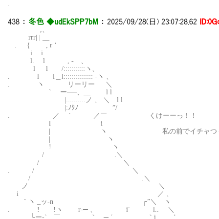
.
438
：
冬色 ◆udEkSPP7bM
：
2025/09/28(日) 23:07:28.62
ID:0G
,、
rrr| | __
. ｛ , r ‘
. i i
l. l , - 、
l l /:::::::::::ヽ、
. l l＿l::::::::::::::: -ヽ 、
. ヽ リーリー ＼
` ー──、__ l l
|::::::::::ノ 、 ＼ l l
|:ﾉｸﾉ ”/
. ／ ´ ／￣ くけーーっ！！
l i
| ヽ 私の前でイチャつくんじゃ
| ヽ
! ヽ
/ .＼
/ ＼
. / ＼
/ .＼
ノ ＼
i ／ 、
｀ヽ _ッ-n ┌”＼ ヽ
. ! !ヽ r-─ 、 i´ l.. ＼
└ー-` ￣ ｀ ─ ´ ｀i. ’,