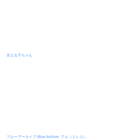
見える子ちゃん
ブルーアーカイブ-Blue Archive- アル（ドレス）