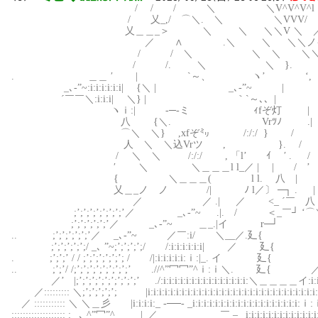
/ / / ＼ ＼V^V^V^l }:i
/ 乂_,/ ⌒＼. ＼ ＼VVV/ 
乂＿＿_＞ ＼ ＼ ＼＼V ＼ ／:i:i:i:i:i
／ ∧ .＼ ＼ ＼＼ノイi:i:i:i:i:i:i
/ / ＼ ＼ ＼ ＼＼{:i:i:i:i:i:
/ /. ＼ ＼ }. ＼＼＿_
. ＿＿ ′ | `～、 ヽ’ ‘, ＼_､-”~:i:
_､-”~:i:i:i:i:i:i| {＼ | _､-”~ | 
´￣￣＼:i:i:i| ＼} | ｀`～､、| ‘,＼ ＼:i
ヽｉ:| -─-ミ ｨfぞ灯 | ‘, ＼ ＼’:i
八 {＼. Vrﾂﾉ .| .|i ＼ ヽ
⌒＼ ＼} ,xfぞ㍉ /:/:/ } / |i 
人 ＼ ＼込Vrツ , }. / ./
/ ＼ ＼ /:/:/ , 「l’ ｲ ′ 
′ ＼ ＼＿＿＿l l_／ | | / ’ /
{ ＼＿＿＿( l l. 八 | | .|. / , ;’
乂＿_ノ ノ /| ﾉ l／〕 ─┐ . | / ′;’
／ ／ .| ／ <_ ´￣ 八 |./ , ;’;’;
;’;’;’;’;’;’;’;’／ _､-”~ .|. / ＜_￣┘ ‘⌒＼ ＼. ′
;’;’;’;’;’;’／ _､-”~ ＿_.|イ r─┘ ＼
.. ;’;’;’;’;’;’／ _､-”~ ／￣:i/ ＼__／.廴{ | ＼
;’;’;’;’;’;/ _､ ”~;’;’;’;’;/ /:i:i:i:i:i:i|
. ;’;’;’ / / ;’;’;’;’;’;’; / /|:i:i:i:i:i:ｉ:|_. イ 廴{
.. ;’;’/ /;’;’;’;’;’;’;’;’;’ .//^”冖冖”^ｉ:ｉ＼. 廴
／’ |;’;’;’;’;’;’;’;’;’;’ ./:i:i:i:i:i:i:i:i:i:i:i:i:i:i:i:＼＿＿＿＿イ:i:i:i
／::::::::: ＼;’;’;’;’;’; |i:i:i:i:i:i:i:i:i:i:i:i:i:i:i:i:i:i:i:i:i:i:i:i:i:i:i:i:i:i:i:i:i:
／ ::::::::::: ＼ ＼＿彡 |i:i:i:i:_ -──- _i:i:i:i:i:i:i:i:i:i:i:i:i:i:i:i:i:i:i:ｉ:ｉ:/ .|:::
::::::::::::::::::: : _､ ^”冖”^ |_／ ￣ – _i:i:i:i:i:i:i:i:i:i: