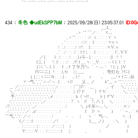
.
434
：
冬色 ◆udEkSPP7bM
：
2025/09/28(日) 23:05:37.01
ID:0G
__,L_
,＞ ‘” ￣／: :｀ヾ､､
,.+’”: : : : : ://: :i: : : : :ヾ:ヽ
, ‘: : : : : : :/://: : :l: : : : : : ﾍ:vヽ
/: :./: : : :./: //!: : :l: : : : : : : ﾊ:V:.v
,’: :./: : : :/: :.f:f |: : :.l: : : : : : : : l’,:V:V
／{ l: :/: : : :/: : :,l｣斗–ミ: : : : : : : :|l: :!: !
fニ.{ !:.f: : : :/: : ,ｲ!:l __ヽ: :_V: : : : – ﾐ
{ﾆﾆ.＼.l: l: : : f: :,ｲ 了乍乃㍉ ｀ ｰ — ‘ !:l: j 
fVﾆﾆニ{: !: : :.l,ｲr |:| ,,,,, 、穹灯ﾒj:.7
( {;’;ヽﾆﾆﾆＮ: : :.{:.ゝ ､ l:! r 、 ,,,,/〃ｲニ./从 
ヾ ｰ气;’;’;’＞–/`ｰ-.ミ: :.ヽl! 乂 _ ノ ﾑ”_,.＞’”;’;’;’;’;’;ゞ､ｰ 
＿ ／;’;’;’;’;’;’;’;’;’;’;’;’;’;/: : : : : :: |￣}l!’: . ,_ ,. イ: : :＼;’;’
＼;’￣;’;’;’;’;’;’;’;’;’;’;’;’/: : : : : : : :|:.f7 l! 〕ﾏ´V: : : : : : :.＼;’;’;
予;’;’;’;’;’;’;’;’;’;’;’;’;メ: : : : : : : : :.k《`+l!.,_ .ト}.
/;’;’;’;’;’;’;’;’;’;’;’;／: : : : : : : : : : 7 .ヽ l! 7､∧.}. ＼: : : : : : 
./7;’;’;’;’;’;’;’;’;／: : : : : : : : : : : :/ ＼ ｣
. /;’;’;’;’;’;’／: ,z/: : : : : : : : : :/ .f .l! ヽ 
￣气;’;’/: ／:/: : : : : : : : : / - .. | ヽ
`f／:::::f: : : : : : : :.／! ..: L__ ノ} :
.〈:::::::::::|:: : : : : ／::::::| i ノ 
V::::::::V: : : :/:::::::::::l .|:. , /