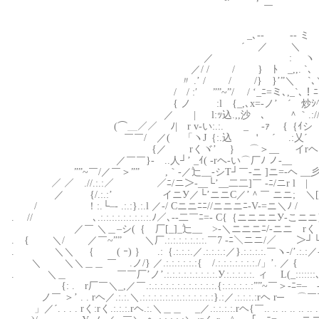
￣
_､-‐ ‐- ミ
´ ／ ＼ ｀ 
／ : ヽ ヽ/こ{: 
／/ / / } ﾄ _,,. `､ ＼’rヘ}:
〃 .’ / / /} }’”＼ `､＼{ニ(
/ / :′ ””~”/ / ‘_ﾆ=ミ､,_`､！ﾆ＼
{ ノ :l {_,､x=-ノ’ ´ 炒ｼ^)ｱ^”
／ | l:ｯ込.,,沙 ､ ＾｀.://;_／
(⌒＿／／ ﾉ| r v-い:.:. _ ‐ｧ {
￣￣/ ／( 「ヽJ｛:.込 ＇ ´ .:乂´ | 
{／ rくヾ’ ｝ ⌒＞__ イrヘ⌒ .
／￣￣}- ..人┘’ _ｲ( -rヘ-い⌒厂ﾉ ノ-__ |
””~￣/／￣＞”” ,｀-／辷__-シT┘￣-ニ ]
／ ／￣.//.:.:／ ／ﾆ/ニ＞-__└’__二二]￣ -ﾆ/ニr 
／ {/.:.:’ イニУ／└’ニニC／’＾￣ ニニ; ＼
/ ！:.└–‐ .:.:}.:.l ／-/ Cニニﾆﾆ//ニニニﾆ-V-=ニ＼ﾉ / 
. // ､.:.:.:.:.:.:.:.:.:.ﾉ／､-‐二￣ﾆ=- C{｛ニニニニУ-こニニ
／￣ ＼＿–シ(｛ 厂[_]_辷__ >-＼ニニニﾆ/-ニニ rく└l 
. { ＼/ ／￣~”” ＼厂.:.:.:.:.:.:.:.￣7 -ﾆ＼ニニ/／￣￣＞┘└
. ＼＼ ｛ ( ｰ) ｝ .:｛.:.:.:.／.:.:.:.:／}.:.:.:.:.￣ヽ-/
＼ ＼＼＿＿ ￣ .ノ/} ／.:.:.:.:.:.:{ /.:.:.:.:.:.:.:./」’. 
. ＼＿ ￣￣厂’ノ’.:.:.:.:.:.:.:.:.:.У.:.:.:.:.:. ィ L(_:::
{: . r厂￣＼_,／￣.:.:.:.:.:.:.:.:.:.:.:.:.{:.:.:.:.:.:””~￣＞-ﾆ=– -
ノ￣ ＞’ . . rヘ／.:.:.＼.:.:.:.:.:.:.:.:.:.:.:.:.:}.:／.:.:.:.:rヘ r─ ⌒￣
」／´. . . . rく:rく.:.:.:.rヘ.:.＼＿＿ _／.:.:.:.:.rヘ{￣.. .. .. .. .. .. .. .