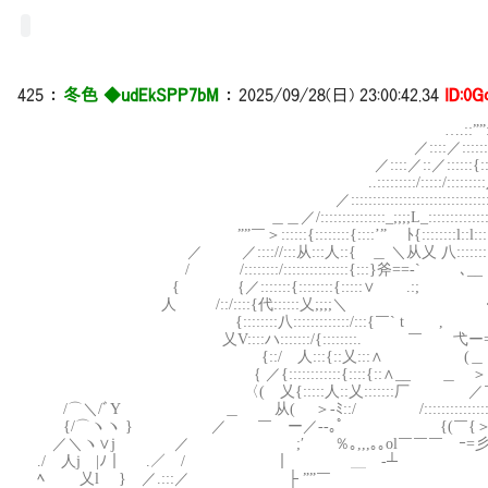
425
：
冬色 ◆udEkSPP7bM
：
2025/09/28(日) 23:00:42.34
ID:0G
＿….-―-:.
….::””:::::::::::””
／::::／::::::::/::::::／:::::::ヽ
／::::／::／::::::{:::::/::::::::::::::ハ:
..:::::::::/:::::/:::::::::八:::::::::::::::::::::
／:::::::::::::::::::::::::::::::::::::＼::l:::::::::::::
＿＿／/:::::::::::::::_;;;;L_::::::::::::::l:::::::|::::::::::::
””￣＞::::::{::::::::{::::’” ﾄ{::::::::l::l:::⌒”’ﾄﾐ::::::}:::::
／ ／:::://:::从:::人::{ ＿ ＼从乂 八:::::::::ﾒ:::::/:/::::::
/ /::::::::/:::::::::::::::{:::}斧==‐` ､__ )／ﾉ／::::::::
{ ｛／:::::::{::::::::{:::::∨ .:; `”ミﾐzzx /:::/::::::
人 /::/::::{代::::::乂;;;;＼ ・ /／::::::::/:::::
{::::::::八:::::::::::::/:::{￣` t , ｰ=彡:::::::::::/:
乂V::::ハ:::::::/{::::::::. ￣ 弋ー=彡:::::::::／:::::/:
{::/ 人:::{::乂:::∧ (＿＞–‐::::::::::::／::::::
｛ ／{::::::::::::{::::{::∧__ ＿ ＞ミ;;:::::;;;彡イﾉ:::::
〈( 乂{:::::人::乂:::::::厂 ／￣:::::::ノ::::::::
/⌒＼/ﾞY ＿ 从( ＞-ﾐ::/ /::::::::::::::::::::::::::
{/⌒ヽヽ } ／ ￣ ー／-‐｡ﾟ {(￣{＞–‐””:::ﾉ
／＼ヽ∨j ／ ;′ ％｡,,,｡｡ol￣￣￣ ｰ=彡＜;
./ 人j |ﾉ｜ .／ / ｜ ＿ -
ﾍ 乂l } ／.:::／ ├ ””