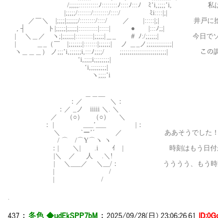
/;;;;;::::::::::ﾉ::::::::ﾉ::::ﾉ:::ﾉ￣ﾐ’i,;;;
|;;;;;/:::::::/::::::::/::::/ ﾐi::::|;|
／￣＼ |;;;;|;;;;;;/::::::::/::::/ ／ |:::::|;|
, ┤ ト|;;;;;|;;;;;|::::::::::|:::::| ● |:::ﾉ;;|
| ＼＿／ ヽ;|;;;;;;|:::::::::|;;;;;|＿_ ＃ ﾉ:/;;;;
| ＿_（￣ |;;;;;;;|:::::::|;;;;;;| ノ ＿_ノ;;;;;;;;;;;;;|
ヽ＿＿＿） ノ;;;’i,;;;;;;i,:::ﾉ;;;;/￣￣ ;;;;;;;;;;;;;;;;
‘i,;;;;i;;;;;;;;|
‘i,;;;;;;;;|
ヽ;;;;’i
＿＿__
：／ ＼：
：／ _ノ iiiii ＼. ＼
／ （○） （○） ＼
： | ___’___ |：
＼ `ー’´ ／ ああそうでした
/ ⌒ /⌒Y⌒ヽ ヽ
：| ＼| .i ｲ | 時刻はもう日付が変
|＼ ／ 人 .＼!
| ＼___／ ＼__/： うううう、もう時間が
| /
| /
.
437
：
冬色 ◆udEkSPP7bM
：
2025/09/28(日) 23:06:26.61
ID:0G