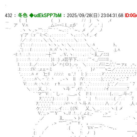
.
432
：
冬色 ◆udEkSPP7bM
：
2025/09/28(日) 23:04:31.68
ID:0G
＿ { { ( ) / / j ヽ ,ｨ
ア V∧ _ムﾆ==ﾆ.L_z彡’ / ／ ., ‘ .|
⌒´ .ヽ ヽ ,＞””: : :￣｀`～､: :｀`～､ メ ／ .ﾉ
γ´ア〈:r⌒ﾐ:＜: ､: : : : : :｀ヽ､: : :＼ｲ ,. イ
/／: :/: : : : ､＼:＼`: ､: : : : : :.＼: : ヽ
.{‘: : : /: : : : : :.ヽ:ヽ:､ヽ: ＼: : : : : :.＼: ﾊ ﾄ､
.,’|: : : f: : : : : : : :ﾊ:.ﾊﾞヽ:ヽ: ヽ: : : : : : :＼;’,__ .j,∧
ｰf: !: : :.!: : : : : : :ｰ┼:””￣､:V､ヽ: : : : ､: : `ｰ:廴ノﾆﾆl
|: : : : :!: : :./: : : : : }l: :} ,z芸芋下､: :
l: : : : :l:.／: : : : : :/レ’〃(:O:) ,っ ＼: : : : : ﾉﾆﾆニ/;’;’ーァz ,=､
.l: : : : :lV: :,zェ=ミ ¨ ’,’, }ﾉ｀¨¨¨´vニ／;’
‘,: : : :.ﾊ 〃 辷ﾘ /:/:/:/: u.’,! l: }: : : : : :.ﾏ´;’;’;’;’;’;’;’;’;
’,: : : :.ﾊ＼ ｰ ´/: 丶 , -ヽ ll /V: : : : : : :.}
V: : : :ﾊ: :ヽ/:/: r ﾔ……….) l!.’: ,’: : : : : : : j;’;’／::::::::｀
＼: : : 乂_ 〉､ ヽ斗 ”´ ,ｨ|!: ,’: : : : : : : /イ::::::::::::::7 :,’
｀`マ”´V: :｀し - .,__,｡く l! l: : : : : : : :{､::::_,.斗-:7 :,’
ｱ;’;’;’;’}: : : : : } :|､ ’ .| !: : : : : : :.{ .:¨. : 7 :,’
ｱ;’;’;’;’;’!: : : : :/ｨ^ヽ:! ヽ斗.ﾊ: : : : : : ∧ .: ／ / 
ケ;’;’;’/: : :,.イ: : . {{N: 乂_＼＿: : : : ヽ:{ メ ,＞
V;’;,＞”” Y⌒ヽ､l! .!: , /_∠≧_- ￣｀,＞” :. ‘
.／ .廴＿__ヽトY´ ￣￣ . :｀ヽ …. 
,.’ ,＞ ””￣,.+”’”Ｙ,ゝ｡ …….,,_ :ヽ::｀ 
, ／ .{ ,’ Vﾊ`ー “.｀`～､、
{: / ヽ !: ﾉ } ￣￣i` ー‐ ＜::::::