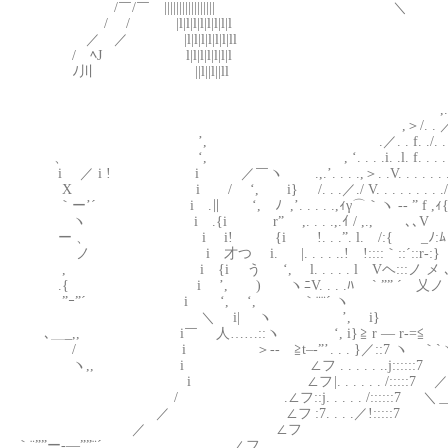
/￣/￣ ||||||||||||||||| 
/ / |l|l|l|l|l|l|l|l ‐
／ ／ |l|l|l|l|l|l|ll
/ ﾍJ l|l|l|l|l|l|l
ﾉ川 ||l||l||ll
,.+’””ヽｰ=＝＝:=
,＞/. . ／. . . . . . . . . .
’, .／. . f. ./. . . . . ﾊ､. ＿. . . .
、 ‘, , ‘. . . .i. .l. f. . . . . . ‘”｢＼. . . . 
i ／ i ! i ／￣ヽ .,.’. . . .,＞. .V. . . . . . . .,斗– ﾐｰ
X i / ‘, i} /. . .／./ V. . . . . . . . ./ _ V 
｀ー’´ i .∥ ‘, ﾉ ,’. . . . .,ｨγ⌒｀ヽ -‐ ” f ,ｨ{ ):ヽ 
ヽ i .{i r” ,. . . .,.ｲ / ,., ､､V f:::ゝ- ‘::
ー 、 i i! {i !. . .”. l. /:{ _ﾉ:ﾑ V::v
ノ i 才つ i. |. . . . ..! !::::｀::´::r‐:} 
, i {i う ‘, ゝl. . . . . l Vヘ:::ノ メ ､ ,
.{ i ’, ) ヽ ﾆV. . . .ﾊ ` ”” ´ 乂ノゝ- ‘ ,.
”ｰ”´ i ‘, ‘, ｀¨¨´ ヽ _,..｡＜∧:.!.
＼ i| ヽ ’, i} _,. - ”” ／ / ﾍ:V.
､＿_,, i￣ 人……::ヽ ‘, i} ≧ r — r‐=≦ .／ ./ ﾍ:V
/ i ＞‐- ≧t–‐”’ . . . }／::7 ヽ ｀`ヽyく /__ .ﾍ:
ヽ,, i ∠フ . . . . . ..j::::::7 V ,.ｲ ｀iヽ/ ｀
i ∠フ |. . . . . . /:::::7 ／ヽｲ /L__ィ ＼ _/
/ .∠フ::j. . . . . /::::::7 ＼＿_/ .| .| ￣ 
／ ∠フ :7. . . .／!:::::7 | | /
／ ∠フ
｀¨””ー-―””¨´ ∠フ