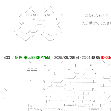
＿＿＿_
／ ｕ ＼
：／ ＼ ／ ＼：
：／ Ｕ（＠） （＠） ＼ はわわわわ！？
| ｕ _´,_ Ｕ |：
：＼u |___| ／： た、助けてください便
. ノ / ）ヽ ＼
( ＼ ／__ノi ） )
. ＼ ﾞ ／ ヽ ヽ / /
＼_／ ＼＿ ﾉ
.
433
：
冬色 ◆udEkSPP7bM
：
2025/09/28(日) 23:04:48.85
ID:0G
＼ ＼ ／ ＼＼
＿＿＿＿＿＿＿＿ // ===ミ V ／
–==ニニニ＼ {:{ //
￣￣ {:{ ”^~￣／⌒ 
／:.::.:／:.::／:.::.::.::.::.:::|::|:.::.:
丶 Λ ／:.::.:／:.::.: /:.::.::.::.::.::.::.::|::|:.::.::
{:.:{ /:.::.:／ :.::.::.::.::: / :.::.::.::.::.: |:
＼ ∨:/:.::.::.::.::.::＼ :.:: /|:.:| :.::.::.::.: |/:: |:
/:.:/:.::.::.::.::.::.::＼＿:.:|:.::|:.::.:: / :.: |Λ:.::.::.:
､ /:.:/:.::.::.::.::.: /:: /:/ |:.:|:.::|:.::.::.::.::.:/|＿＿／ :
| :/:.::.::.:::/:.:/:: /:/ -|:.:|:.::|:.::.::/ :Λ| |:.::.::
|＼ |/:.::.::.: /:.:/ Lﾆ=‐‐=ミ八__/ :/_ ﾉ 
|ニ.＼r‐く:.::.::.:::/:.:Λ /､､､ L=-=ﾐ>.:|:.::|:.:|: