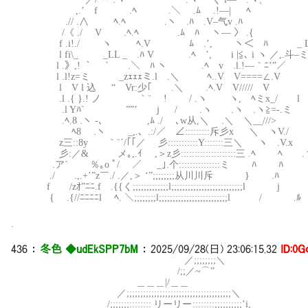
,.’ f .ﾍ .＼ .ﾑ .!—| ﾍ
.// .∧ ﾍ.ﾍ .ヽ .ﾊ .V–气v .ﾊ
/《 ./ V .ﾍ.ﾍ .ﾑ ﾊ ヽ— 〉 .{
f .i!./ ヽ ﾍ.V ﾑ .’, ヽ＜ ﾊ _ LL
l fi\_ _LL _ .ﾊ V .ﾍ ’, i |≦､ i ヽ ／,.斗–ミ
l .》,! ｀ ´ .＼ ﾊ ヽ .ﾍ v .l.!—｀ﾆ’”／
l .l!z=ミ _zｪｪｪミ.l .＼ ﾍ..V V====∠.V
l V l 込 “ Vr:少｢ .＼ .ﾍ.V V/////
.l .{ }.! ノ ｀¨ ! / .ヽ ヽ, ﾍミx_/ l
.l Yﾊ` ””’ j / .ヽ .ヽ .ヽ≧=-
.ﾍ.8 .ヽ ‐､ ,ﾑ ./ ､w从,＼ .＼ ＼__///>
ﾍ8 .ヽ _,.、.:/／ ∠:::::::::斥彡x ＼ 
z三::8y ｀¨´/｢｢／ 彡:::::::::::Y:::::::三＼ ヽ .V.x
彡:／& メ｡,.ｲ ,＞z彡::::::::::::::::::::三 .ﾍ ﾍ .
.ア´ ％｡o ﾟ/ ／ _｣.个:::::::::::::::ミ ﾊ ﾊ
./ .,.+’”z￣./ .／,＞ ‘”;;;;;;;;从川川斥 } .ﾊ 
f /zｵ”ﾆﾆ.f .{{く;;;;;;;;;;;;;l;;;;;;;;;;;;;;;;;;;;;;;;;
{ .{//ﾆﾆﾆﾆl ﾍ. ＼;;;;;;;;l;;;;;;;;;;;;;;;;;;;;;;;;;l 
.
436
：
冬色 ◆udEkSPP7bM
：
2025/09/28(日) 23:06:15.32
ID:0G
／;;;;;;;;＼
/;;／~⌒”
＿＿＿|/＿＿
／;;;;;;;;;;;;;;;;;;;;;;;;;;;;;;;;;;;;;;＼
/;;;;;;;:::::::: リーリー ::::::::;;;;;;;;;;’i,