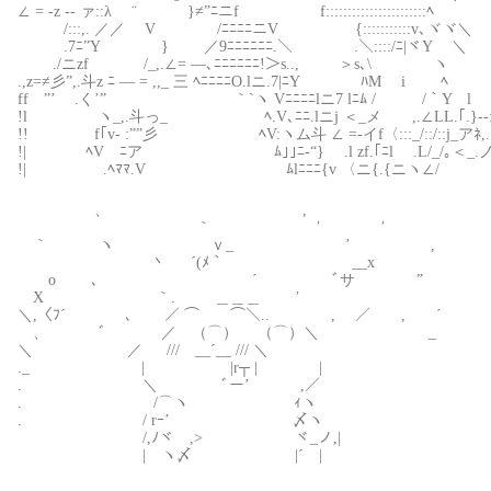
∠ = -z ‐‐ ァ::λ ¨ }≠”ﾆニf f:::::::::::::::::::::::ﾍ￣
/:::,. ／／ V /ﾆﾆﾆﾆニV {:::::::::::v､ヾヾ＼
.7ﾆ”Y } ／9ﾆﾆﾆﾆﾆﾆ.＼ .＼::::/ﾆ|ヾY ＼
./ニzf /_,.∠= —､ﾆﾆﾆﾆﾆﾆ!＞s.., ＞s､\ ヽ
.,z=≠彡”,.斗z ﾆ — = ,,_ 三 ﾍﾆﾆﾆﾆO.lニ.7|ﾆY ﾊM i ﾍ
ff ”’ .く’” ｀`ヽ Vﾆﾆﾆﾆlニ7 lﾆﾑ / /｀Y 
!l ヽ_,.斗っ_ ﾍ.V､ﾆﾆ.lニj ＜_メ ,.∠LL.｢.}-‐:
!! f｢v- :””彡 ﾍV:ヽム斗 ∠ =-イf〈:::_/::/::j_アﾈ,.., 
!| ﾍVゝﾆア ﾑ｣｣ﾆ-“} .l zf.｢ﾆl ゝ.L/_/｡＜_.ノ
!| .ﾍﾏﾏ.V ﾑlﾆﾆﾆ{v 〈ニ{.{ニヽ∠/
、 ,
｀ ′ ′
｀ ヽ ｖ_ ’ , 
丶 ´(ﾒ｀ __x
o ､ ´ ﾞサ ”
X ｀. ＿＿＿ ′
＼,〈ﾌ´ 、 ／ ⌒ ⌒＼.. , ／ , ´
、 ﾞ ／ （⌒） （⌒）＼ _ 
＼ ／ /// __´__ /// ＼
._ | |r┬ | | ――
. ＼ ﾞー’ ,／
. /⌒ヽ ｨヽ
. / rｰ’ゝ 〆ヽ
/,ﾉヾ ,> ヾ_ノ,|
| ヽ〆 |´ |