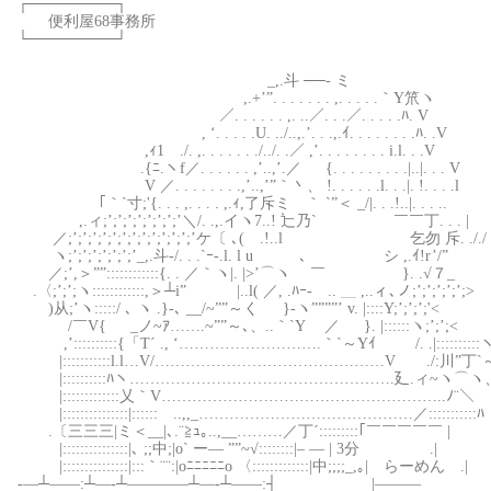
┌────────┐
便利屋68事務所
└────────┘
_,.斗 ──- ミ
,.+’”. . . . . . . ,. . . . .｀Y笊ヽ
／. . . . . . ,. ..／. . .／. . . . .ﾊ. V
, ‘. . . . .U. ../..,.’. . .,.ｲ. . . . . . . .ﾊ. .V
,ｨ1 ./. ,. . . . . . ./../. .／ ,’. . . . . . . . i.l. . .V
.{ﾆ.ヽf／. . . . . . ,’..,’.／ {. . . . . . . . .|..|. . . V
V ／. . . . . . . .,’..,’”｀丶、 !. . . . . .l. . .|. !. . . .l
｢｀`寸;'{. . . ,. . . . ,.ｨ,了斥ミ ｀ `”＜ _/|. . .!..|. . . ..
,.ィ;’;’;’;’;’;’;’;’＼/. .,.イヽ7..! 辷乃` ￣￣丁. . . |
／;’;’;’;’;’;’;’;’;’;’;’;’;’ケ〔 ､( .!..l 乞勿 斥. ././
ヽ;’;’;’;’;’;’;’_,.斗-/. . .`ｰ-.l. l u ､ ゞシ ,.ｲ!r’/”
／;’,＞””::::::::::::{. . ／｀ヽ|. |>’⌒ヽ ￣ }. .√７_
.〈;’;’;ヽ::::::::::::,＞┴i” |..l( ／, .ﾊｰ- .. ＿ ,..ィ､ノ;’;’;’;’;’;>
)从;’ヽ:::::/ ､ ヽ .}-､ __/~””～く }-ヽ””””’ v. |::
/￣V{ _ノ~ｱ…….~””～､、..｀`Y ／ }. |::::::ヽ;’;’;<
,’::::::::::{「T´ ., ‘……………………….｀`～Yｲ /. .|:::
|:::::::::::l.l…V/………………………………………V ./:川”丁
|::::::::::ﾊヽ…………………………………………….廴.ィ~ヽ⌒ヽ、
|:::::::::::::乂｀V………………………………………………..ﾉ¨
|:::::::::::::::|::::::ゝ..,,_……………………………………／:::::::::
.〔三三三|ミ＜__|､.¨≧ｭ｡..,__………／丁´:::::::::｢￣￣￣￣￣ |
|:::::::::::::::|､ ;;中;|o` ー― ””~√::::::::|– ― | 3分 .|
|:::::::::::::::|:::｀¨¨:|oﾆﾆﾆﾆﾆo 〈:::::::::::::|中;;;;_,｡| らーめん .|
‐―┴――:┴―‐┴――――┴―‐┴――:┤ |―――