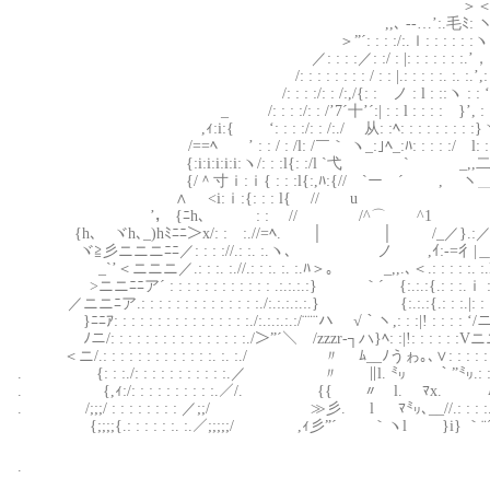
＞
,,､ -‐…’:.毛ﾐ: 
＞”´: : : :/:.ｌ: : : : : :ヽ:
／: : : :／: :/ : |: : : : : :
/: : : : : : : : / : : |.: : : : :. :. 
/: : : :/: : /:,/{: : ノ : l : ::ヽ : : ‘
_ /: : : :/: : /’7´十’´:| : : l : : : :ゝ}’,
,ｨ:i:{ ‘: : : :/: : /:./ 从: :ﾍ: : : : : : 
/==ﾍ ’ : : / : /l: /￣｀ ヽ_:｣ﾍ_:ﾊ: : : : :/ l: : : :
{:i:i:i:i:i:ヽ/: : :l{: :/l `弋 ` _,
{/＾寸ｉ:ｉ{ : : :l{:,ﾊ:{// `ー ´ , ヽ＿ ≫.l.: : :.
∧ <i:ｉ:{: : : l{ // u ﾊ: : 
’， {ﾆh､ ゝ: : ゝ// /^⌒ ^1 /＾}: : 
{h､ ヾh､_)hﾐﾆﾆ＞x/: :ゝ:.//=ﾍ. │ │ /_／}.:／
ヾ≧彡ニニニﾆﾆ／: : : ://.: :. :.ヽ､ ゝ ノ ,ｲ:-=彳|＿
_`’＜ニニニ／.: : :. :.//.: : :. :. :.ﾊ＞｡ _,,.､＜.: : : : :.
>ニニﾆﾆア´ : : : : : : : : : : : : .:.:.:.:} ｀´ {:.:.:{.: : :.
／ニニﾆア.: : : : : : : : : : : : : :./:.:.:.:.:.} {:.:.:{.: : :.|:
￣}ﾆﾆｱ: : : : : : : : : : : : : : : :./:.:.:.:.:/¨¨¨ハ √｀ヽ,: : :|! : 
ﾉニ/: : : : : : : : : : : : : : : :./＞”´＼ /zzzr‐┐ハ}ﾍ: :|!: : : 
＜ニ/.: : : : : : : : : : : : :. :. :./ 〃 ﾑ__ﾉうゎ｡､∨: : :
. {: : :./: : : : : : : : : : :.／ 〃 ∥l. ㍉ ｀”㍉.: :. :.
. {,ｨ:/: : : : : : : : : :.／/. {{ 〃 l. ﾏx. ﾑ.: : : :. :.}∧
. /;;;/ : : : : : : : : ／;;/ ≫彡. l ﾏ㍉､__//.: : : :. :.};;;;;∨
{;;;;{.: : : : : :. :.／;;;;;/ ,ｨ彡”´ ｀ヽl }i} ｀¨´}: : : : : : 
.