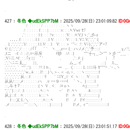
.
427
：
冬色 ◆udEkSPP7bM
：
2025/09/28(日) 23:01:09.82
ID:0G
/: : : : : : /: : : : : :
/: : : : : : f: : : |: : : : : :v: : :.
,’: : : : : : l:l: : : :!v: : : : : :V:
､､､､.f: : : : : :.:l:l: : : :.l V: : : : : :V
. ミ;’;’;’;’;’l/: : : : : l:l.V: : :l V: : : ＞ ‘”~: :!
ｲ/.{;’;’;’;/: : : :.//｢｢￣ ｀` ヽ＿,z==ミ: ハ:ﾉメ;’;’予:::
;fニゝ-f: /: :.//,ｯ=示斥 ｲ炒 /ﾉ: :}￣￣ “”‘┼‐┐_.＞”” ゝ
;Vﾆニ.ﾍf: : :.｢y |:| ゞﾟ’ 、 ,’: ﾒ: j | .
;’;＼ﾆニ.廴_: ゞ |:|、 ム_,.イ ..::|
;’;’;’;’;｀ “”´;’}: : : :!!:ﾐｈ。 ー ,.. く: : : : L ﾆﾆﾆ
;’;’;’;’;’;’;’;’w.､ﾑ: : :.l!: :.}＼＞-.＜ -z､>、: :ヽ:
;’;’;’;’;’;’从::::f: : : : : : ﾘ ｀ﾆﾐY_// 
从从/:::::メ: : : : : : ハ ./r ==９ｰ==ｲ ｀ヽ、}
:::,斗 ｾ７: : : : : : : :{ヽ V .ヾ. /ﾊ oヽ ﾊ:j:
“;’;’}::::/: :l: : : : : : :.ﾍ:::ヽ ~´ l! .ﾍヽ 
从;j:::f: : ﾊ: : : : : : : ﾑ::::ヽ l! ﾊ Y..:/::
f::::乂:L:＼: : : : : :.ﾊ:::::ﾍ l! .ﾉ l!ｲ:::
.メ::::::::::::￣:::::＼: : : : :.}::::::::} l!メ,.ィ”::::::
.
428
：
冬色 ◆udEkSPP7bM
：
2025/09/28(日) 23:01:51.17
ID:0G