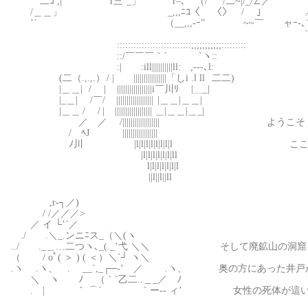
二ｺ ,| r三’_」 r–､ （/ /二~|/_/∠／
/＿＿」 _,,,ﾆｺ〈 〈〉 /￣ 」 ／^
’´ （__,,,-ｰ” ~~￣ ャｰ-､フ /
`ｰ-､__,|
:::::::::::::::::::::::::::;;;;;;;;;;;:::::::::
::/￣￣￣｀´ `ヽ::
:| :ill||||||||||ll: ,-‐‐､l:
(二（.,.,.） / | ||||||||||||||||「しi .l ll 二二)
|＿＿| / | |||||||||||||||||i￣川ﾘ |＿_|
|_＿| /￣/ |||||||||||||||||| |＿＿|＿＿|
|＿＿ / / | |||||||||||||||||| ＿|＿＿|＿_|
／ ／ /|||||||||||||||||| ようこそ
/ ﾍJ |||||||||||||||||
ﾉ川 |l|l|l|l|l|l|l|l ここが貴
|l|l|l|l|l|l|ll
l|l|l|l|l|l|l
||l||l||ll
,r‐┐／)
/ /／／／>
／ イ └’´／
./ .＼_.ンニﾆス_（＼(ヽ
../ ._＿…二つヽ､_(._’弋 ＼＼ そして廃鉱山の洞窟
（ / oﾟ( ＞ ) ( ＜）＼`┘ ヽ＼
.ヽ .ヽ、 . __´,_┌─‐’ ／ .ヽ、 奥の方にあった井戸
＼ ヽ ﾉ （｀¨乙二..＿_／ ﾉ
. | ｀ ⌒´ ｀ー‐- ィ’ 女性の死体が這い上