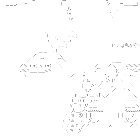
＿＿_､ ”~ { ∨￣ ─ ＿＿__| 
八 ‘, 
/∧ ‘, 
/∧ ‘, 
、 ..、
（, 、 …:::）
（ ,’ ..;;,）
（ …::） ヒナは私が守りま
＿＿ .:)
／ ＼
／ ⌒ ⌒＼ ＿__ ／{＿_,ｨ
／///（ ●）//（●） ＼ ／ ／＼ ////////////
|/////// ___´___///// | { /⌒￣ {(ﾆﾆﾆ｀”＜/
ヽ、 ´ ｀ ／ ∧ ‘， ∨￣｀`～､ ｀”＜ﾆﾆﾆ
. /ﾆﾑ､ ,､‐＞ {/￣＼ ~ ‐ _｀`ノ
. {ﾆﾆ=＞’´／ ,､､ ＼ ` ､
ﾏア 「＼ .／ ｀ヽ ＼ 
. }ｈ､__,ｧ’二ヽ｢＼／ ＼ ヽ ヽ 
. lﾆﾆ7{ ( ) }≠- -―――-‘， ‘
. ∨⌒ヾﾆ彡＿__ _＿＿＼. l’， 
. 人__,ノｨzzzzzzzx ｨzzzzzzzｚ
. ／ ,％ 圦 │┃│ │┃│ ﾉ | ’,
. / /％. / 乂_.ノ .乂_.ノ .
, / ％ Y´ ／／ X ／／ / 
| { ％ 乂 / 