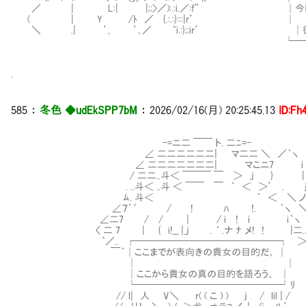
／ | L:| |;;>／):.:i.／:f” │今回の
( | Y /ﾄ ／ {.:.:
＼ .| ’, ’､／ `i.:};;ir’ │彼
└────────────
.
585 ：
冬色 ◆udEkSPP7bM
： 2026/02/16(月) 20:25:45.13
ID:Fh
-=ニ二 ￣￣ ト. 二ﾆ=-
∠ 二二二二二二| マ二二 ＼ ／｀ヽ x 
∠ 二二二二二二二| マこニ7 
/ 二二..斗＜ ￣￣￣ ￣ ＞ .j }
. ..斗＜ ..斗 ＜ ￣￣ ￣ ｀ ＜ ＞’ .
ﾑ. 斗＜ ｀ ＜ ＼ ノ
∠７’´ / ! ﾊ !. ｀ヽ ＼ 
∠二7 / / | / i ! i i｀ヽ ヽ l !
〈 二 7 | { i!__ |_j . ‘ .ナ ﾅ メ! ! |二..ヽ
`／.. ┌───────────────┐ ＞ ´l
￣｀│ここまでが表向きの貴女の目的だ。 │ |
│ │ ｌ 
│ここから貴女の真の目的を語ろう。 │ N、 . 
└───────────────┘ ﾘ X
// l| 人 V＼ r( ( こ ) ) j / lil | / 