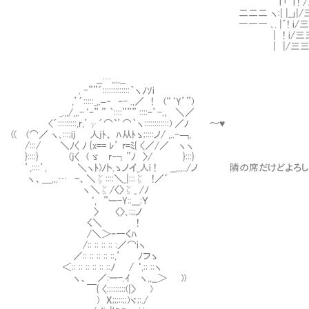
￣￣￣￣Ｔ「 Ｔ! /三三三三ﾆi三三三三
二二二 ヽ:| |_」|/三三三三三{三三三三
――― ､. |´! i/三三三三三 〉三三三三三
| ! i/三三三三三/三三三三三三三三ﾆ
| |/三三三三三/三三三三三三三三三
__…,,,,__
. -””´:::::::::::::｀ヽﾉｿi
,’´:::::_,.–‐ ‐- .,／ ! (“‘Y’”)
_.,,/,,.-‘‐” ” ｀::::””” ::::ｰ’-.､ ＼／
<´:::::::::,r,’γ´⌒`’⌒｀ヽ::::::::::::) ／ﾉ ～♥
(( (⌒／ ヽ､:::;ij 人jﾄ、 ﾊ从ﾄゝ;::::ノ/ ,..-￢,
/:::/ ＼ﾉ〈 ﾉ {x== ﾚ’ r=ﾐ{ 〈／/／ ヽヽ
}::::} (j〈 ( ゞ r‐┐”ﾉ 〉/ }:::}
’,::::’, ＼ヽﾄ)ﾉト.ゝノイ_人i ! __,,,../ノ 隣の席だけどよ
ヽ、＿,,,… -、＼ζ::::＼_|:::ζ !／´
ヽ＼ζ/〈〉ζ_ /ﾉ
‘, ”ー-Y::___:Ｙ
〉 〈〉､:;;ノ
く＼ !
/＼＞ｰ―くﾊ
/:: :: :: :: :／⌒iヽ
／:: :: :: :: ::,’ ﾉフゝ
＜:: :: :: :: :: ::ﾉ / ‘,:: ::ヽ
ヽ、 ／:ー-.ｲ ヽ,,__＞ ))
￣{ 〈:::::::::(|〉 )
) X;;;::;;)ヾ;:./