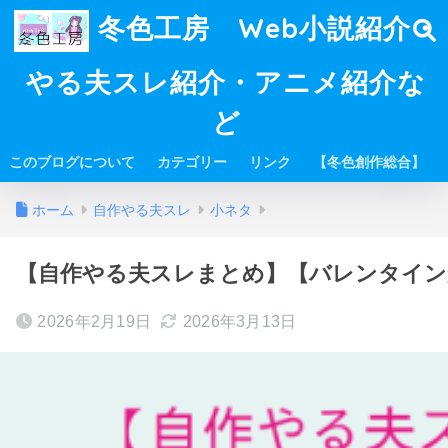
冬色工房 Web小説紹介・
やる夫スレ紹介・アニメ紹介な
ど
このブログについて
カテゴリー
リンク
【冬色創作総合】
ホーム
自作やる夫スレ
小ネタ
【自作やる夫スレまとめ】【バレンタイン
2026年2月19日
2026年3月13日