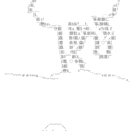
_]鈔＇ )厂
_j淞, _yi{｢
]淞､,,.._ 願｢
￣ ]廴 __,,_ ,….ｨi争「
｀爺ぅ! ﾞ筝厰廳匚￣
｀ﾞi艷bゎ｡,__,｡,__ 員b$i?__ ,｡ｔ、 ﾞ筝j驂疇j_
￣｀⌒ﾞ守齟 :f$ぇ 罨% *畛:､ ﾞ a?iI哉 I!
}齟 :鹽駐ぇ’筝廓耗i。 ﾞ鶚タ,:i[
]驫 售f霸ﾉ,儡厂｀’i鑾;. ,?’,ｨ徽|
}靂 員弩,:儡i｢ ]讙 ♡^員[
]驫 鈔’,ｨ鷆「 ]鍔′ :鹽|
}彭, :ｆ毯[￣ ]售、 鸚{
]$fI””’齡)Ｌ,_ ￣]厩厦厂
}i鼈, ♡ 争鸚L_
]i齟 ‘鶚[
_｣轡%,_ *”“冖=､_
”¨ﾞﾞ”冖宀≠≠**=ａ､..,__ ,*’“”´ ｀”¨’*≡≡=-､,,_
￣”¨““¨’ ｀¨“’*､
＿＿＿
／ ＼