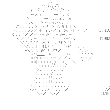
{/r､ __
_ ..（｀ﾆ7ﾉ j_ノ ﾉ _
ﾄ､／r―＜ ´ ´ イノ´/:｀ヽﾉ}
_.. -‐.:＜ﾐ､ -一 ′: : :〈
>､ Ⅵ‐一 ´: : ﾉ : ィ: : : : :ﾊ
.: ´:.:.:.ヽ 〉: ｰ=彡イ ､/_{: : :|: : : :.
厂:.:.:.:.:.:.:.:.:.:.:〉_. ィ≠=ﾐ､ //: :ム=ミ: |: : l: :ﾄ､ }
. /:.:.:.:.:.:.:.:.:.＜{:／ 小 rｯ V/:／ rｯ 〉ﾄ､: ヽﾄ､ :ｰ
〈:.:.:.:.:.: ´／:{／:イ ハ ｰ=彡 ´ ｰ=彡ﾍ、:ー` ￣￣
｀ヽ:.／:.:／l:.:.ー===’.≠ ‘ __ /ーへ:ヽ ＿＿ 同
＼:.:.:.:.:.l:.:.:.:l: : : 人 r ´ __｀ﾕｲ: :/: : | ー― ´
＼:.:.:.、.:.ト､ : i! }＞-く ｀ヽrﾊ｀ー 、＿_
ｰ=＼:.:.:. !:.lヽjﾚ: ｀Tヽﾉつ ／ Ⅵ i:.:.:.:.:.ヽ
|ヽ:.:l＿＿_….に二}‐‐ｧ ﾉﾑ’ i!:.:.:.:.:.:.:}
|i:i:iY:.:.:.:.:.:.:.:.:.ゝ一’／ イ: 人 ﾉ:.:.:.:.:.:/
|i:i:i:|:.:.:.:.:.:.:.:.:.:.:} }:.:.ｰ.:´:.:}´￣ ＼／ ｀ ー′
￣’.:.:.:.:.:.:.:.:.:.//:.:.:.:.:.:.:./
〉:.:.:.:.:.:.:.:､､:.:.:.:.:.:.:/
{:.:.:.:.:.:.:.:.://:.:.:.:.:.:.:}
/:.:.:.:.:.:.:.:. ! !:.:.:.:.:.:.:{
/:.:.:.:.:.:.:.:.:. | |:.:.:.:.:.:.:.:.:､ ／////
/ヘ :.:.:.:.:.:.:.:.| |:.:.:.:.:.:.:.:.:.:.>､ //////
ムヘ ､:.:.:.:.:.ﾉ ､ :.:.:.:.:.／／ /／／彡彡/////
＼ヽ／／＼ヽ／／ . |/川彡/彡Ⅷミ|＼//|Ⅷ.//ハ
ー ー Ⅷ∨/∧iⅧ/:::’,::Ⅷ::::Ⅷ||＼i
Ⅷ∧/ .ﾘ }///ﾘ》//ハ/ハ|∨＼ヽ.
Ⅷ ＼ {/jⅥ川/|川リ∨/川川川}./
ソ/ル三川ソ ﾉﾉ|/川川リ}///