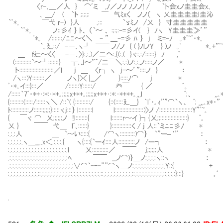
〈r-､＿／人 } ⌒ﾞミ ,ﾉ／ノノ ﾉノノ! / `ト会xノ圭圭会
､ ＿/ ( `ト ;:;:;: ￣ 气ﾐxく ノノ（ ヽ 乂圭圭圭圭l圭沁
｀ﾟ*｡ ￣弋 r-) }人 .::: `ゞﾐノ /乂 } 寸圭圭圭圭圭㌢
｀ﾟ*｡ ノ::彡ｲ ｝ ﾄ、 （`～ 、 :;:;:ｰ=彡イ( } ﾉヽ Y圭圭圭≫’”
ﾟ*｡ /:::::::/ﾆﾆ～く＼ ｰ ” ＿ｰ=彡 ﾊ ｝ j ミ=‐ﾉ ｡*ﾟ~ﾟ・*｡
｀｡廴::/ -―､ヽ┘ ￣￣ ノ/ノ { ( }ﾉlノY } )ノ ｡ﾟ *｡+”ﾟ~`
＿ f辷～く〈 -―､〉}:.:.)／二へ:.{(:.( }ヾ:.:/::::::} ﾉ 
(:::::::::::`～┘:::::::} ┬､J～”^/二￣＼:.:)ノ:.:.ノ:::::
ト:::::::::::::::::::::::／l j ＿ 〈r┐ ヽ j-～’”::::ノ
/ヽ:::)Y::::::::／ ノヽ}>< |__／ }:::::ﾉ⌒ j 
ﾟ・*｡イ:::}:::／ /:::::::Y::::::/ 癶￣ { ／ ﾞ。 
/::::::｀7ﾟ・*+･:*:･*+｡;;;;;x+*+｡;;;;;x+*+･:*:･*+*+｡,,,l ﾟ;、 ,,｡*
{:::::::::(:::::/::::::ヽ＼ /::`( {::::::::::/ {::(:::::廴＿} ｀lﾟ・｡ｨ””⌒`ヽ、 ﾟ; _,,｡x*・”
ﾄ::::::::::::ノ::::::;;;;;}:::::ヾj:::｝ l:::::::::l l:::::::::::::::::::)〉ノ /::::::::::::::::::::::Y”ﾟ~｡
{ ￣ヾ ⌒ 乂;;;;;;ノ !l::::::::{ l:::::::r～イ }┐{乂;;::::::::::::::::::} ﾟ｡
乂 } ￣￣ 弋＿ lﾞ､::::::} }:::::::::::::く / j 人::`ミﾆﾆ彡ﾉ *
:.:.:人 ＿ `～い:::::{ /⌒ヽ::::::::::)⌒｝ `”ー–‘” ：
:.:.:.:.:.ヽ＿__..x＜.:.:.:.{ ヽ{::::{`ーｲ::::人:::::::::::ノ /ー┐ ：
:.:.:.:.:.:.:.:.:.:.:.:.:.:.:.:.:.:.:.:.l 乂:::::::::::／ ￣￣ j;;;;;;人 *
.:.:.:.:.:.:.:.:.:.:.:.:.:.:.:.:.:.:.:.:ﾍ ￣￣ __ノ⌒)｝＿ノ:.:.:.:ヽ::ヽ ：
.:.:.:.:.:.:.:.:.:.:.:.:.:.:.:.:.:.:.:.:.:.:∨⌒`ｰ-‐””⌒ヽ＿ノ:.:.:.:.:.:.:.:.:.:.:.Y::{ +
:.:.:.:.:.:.:.:.:.:.::.:.:.:.:.:.:.:.:.:.::.:.:.:.:.:.:.:.:.:.::.:.:.:.:.:.:.:.:.:.::.:.:.:.:.:.:.:.:.:.::.:.:.:}:::} ｡ﾟ
.