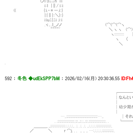
(ノi::|lﾆﾆn i:i
i::l |∥/ i::i
(( {:i.-＊―.i::} 
|:|∥|::＼}::} ／
i:iuﾆ|ﾆi .i::i (（○）)::
.ヾ､..ｌ__ノノ (⌒(⌒(⌒ヽ ／.:: （__人__）:::
””””´ ＼ ヽ ヽ (⌒) | |r┬-
ヽ::::::::::: |. ＼.U | | |
ヽ （ ヽ ／ | | |(⌒)::::
＼ V… └ー.┘ ! | (く
ヽ 
.
592 ：
冬色 ◆udEkSPP7bM
： 2026/02/16(月) 20:30:36.55
ID:Fh
┌──────────────
│なんということだ、彼は異能に
│
│幼少期から異能
│
…..:;:;:;:;:;:;:;:;:;:;:;:;:;:;:;:;:;:…
. .:;:;:;:;:;:;:;:;:;:.:;:..;:.:..:;:.:;:;:;:;:;:
＿＿＿_ .,:;:;:;:;:;:;:;:;:.:.:.:.:.. .:. .:. .:. ..:.:.:.:.:;:;:;:;:;:;:;:;:.
／ ＼ r ⌒j. . . .. .. .. …:.:.:.:.:.:;:;:;:;:;:;:.