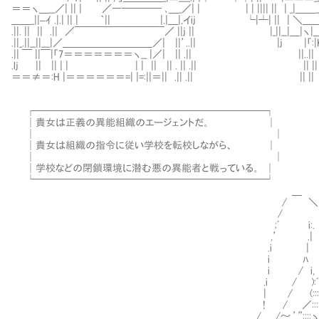
＝＝ヽ＿__／| || | ／―──── ､＿_／| | | | |||| || | _|＿＿__|＿＿
＿＿_||–ｲ .|.| || | ｀|| |.|＿|,イij └|┴| || | ＼＿＿
.||. || || .|| ／￣￣￣￣￣￣￣￣￣／ ||j || |_||__|＿|ヽ|＿|
.||_.||__||___|／＿＿＿＿＿＿＿＿＿／| ||’..|| |j |「:|K
.|| ￣ ||￣|「7＝＝＝＝＝＝＝ヽ__ |／| || .|| ||..|
.lj || || | | | | || || . || .|| || ||
＝＝≠＝:H |＝＝＝＝＝＝=| |=:||＝|| .|| .|| || ||
,. - ”´:::::::
, ‘´::::::::::::::::::::
┌───────────────────────┐ /:::::::::::::::
│貴女は正義の異能組織のエージェントだ。 │ |:::::::::::::::::::::L 
│ │ {ー-―””” )_／::::::::￣｀
│貴女は組織の指令に従い学校を転校しながら、 │ , -::’:i’ー-ー ”’ ´::::
│ │ r’`´::::::::::::::::::::::::::::
│学校などの閉鎖環境に潜む悪の異能者と戦っている。 │ ゝ、:::::::::::__
└───────────────────────┘ ￣￣ ( ( ﾉ
＿ (⌒＼)ﾉ}(.弋 ｨ.{ﾙ(
/ ＼ } ヽj从ノ＞-勹’:´
/ ＼ i r’rfっ..ｲ,.-”´/^ﾍ::
;ﾞ i:. ＼ i .ノﾚﾚ７ノ＼._ζ__ .
,’ .| ヽ、 / ´ノ 〉. 〈〉｀
.i | i＼__〔_._ノ 〈〉. 
i ﾊ ノ::::::＼ ＼､
i / i, (:::::::::::::::::
.i / ):ﾞ､ ):::::::::::::::::::
| / (:::::`､ /::::::::::::::::::::::
! / ／::::::::::::(__:::::::::::::::::::::
/ /～.’”::::ゝ ”” ｀ヽ::::::::::::::::::::