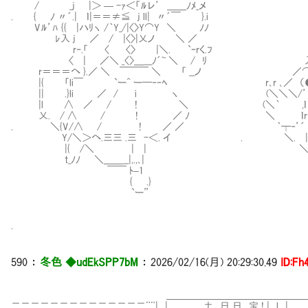
/ _j |＞ — -ｧ＜「ﾙレ’ ＿＿ﾉﾒ_メ
. { ﾉ 〃´.| ｌ|＝＝≠≦ j ll| 〃´￣ }.i
Vﾙ’ﾊ {{ |ハﾘヽ /｀Y_/|〈〉Y⌒Y ＼ ﾉﾉ
ﾚ入 j ／ / |〈〉|乂ノ ＼ ／
r‐.「 〈 〈〉 |＼. `ｰrく.ﾌ ,:
〈 | ／＼ _〈〉＿___ﾉ´~ ＼ / ﾘ 入_
r＝＝＝へ }.／ ＼ ￣￣￣ ＼ 「 __ノ ／
|{ 「li￣ `ー^ ー─‐‐ﾍ r､r ､／ （●） （●）.
|| .}li ／ / i ヽ (＼＼＼/’´l（__人_
|l ∧ ／ / ! ＼ (＼｀ ,ｌ ｀ー’
乂. / ∧ / ! ／ ﾉ ＼ ｌr‐┐r 
. ＼{V/∧ / ! ／ ／ ｀┬‐’´ ﾞl | 〉 ﾟ 
Y/＼＞へ.三三 .三 -＜. イ . ＼. |__|（__
|{ /＼ | | ＼⊂ﾆﾆ
t_ﾉﾉ ＼＿＿__|,.,､| ＼
￣￣ ﾄ–1 ｀
{ .}
`ー”
.
590 ：
冬色 ◆udEkSPP7bM
： 2026/02/16(月) 20:29:30.49
ID:Fh
＿＿＿＿＿＿＿＿＿＿＿＿＿＿＿ | |
二二二二二二二二二二二二二二¨¨| | 土 日 日 ..宝 ! | l |. ｜ 