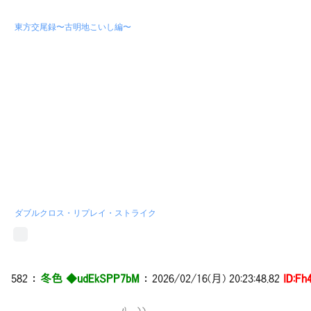
東方交尾録〜古明地こいし編〜
ダブルクロス・リプレイ・ストライク
582 ：
冬色 ◆udEkSPP7bM
： 2026/02/16(月) 20:23:48.82
ID:Fh