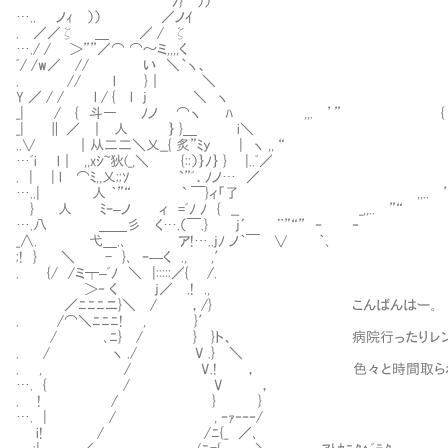
ﾉ} ））
….. ノｨ ）） ／ノｲ
. ／／ζ ＿ ／ / ζ
…./ / ＞””／⌒ ⌒～ミ,,,,く
ﾞ/ /w／ // い ＼｀ヽ、
. // l }｜ ＼
Y ／ / / l / { l j ＼ ヽ
_| / { 斗― ﾉノ ⌒ヽ ﾊ ,,. ’”
_| ∥ ／ ｜ 人 ｝ }＿ i＼
..∨ ｜从二二＼乂__{ 炙”ﾐy | ヽ ,, “
…ﾞi l｜ ,,xｼ~狄(_,＼ {::）｝ﾉ｝ } |..ﾞ／
. | | l ⌒ﾐ,,乂;;ｿ `”ﾞ．ﾉノ… ／ ,,.
…..| 人 ｀”“ ` ￣}ィ「了 ,,.. ’
} 人 ﾐｰ–ノ ィ =ﾞﾉ ﾉ { __ _,,.. ”“
….八 ＿＿彡 く….（￣.} j´ ¨”“” ‐ ‐
_∧. 弋＿.､ ア!…..jﾉ ノ｀￣ ∨ ｀､
;! } ＼ - }､ ｰ—く ., ,′
. {/ /ミ┬–ﾞﾉ ＼ |:::::／{ /.
＞‐ く j／ .! .,
／ﾆﾆﾆニ}＼ / ，/} こんばんはー。
. /⌒＼ﾆﾆﾆ! , }′
/ ､ﾆ} / } }ト、 病院行ったりレンジ
. / ヽ ./ V .} ＼
. , / V.! ， 色々と時間取られてしま
…. { / V ，
. ! / } }
…. | / , ‐ｧ‐‐‐/
i! / /ﾆ{_ ／､