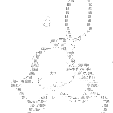
,*弩” ‘筝i
,i弩’ 鸞
疇 饒
疇 鷆
,=､ 疇 鷆
i冖’ ｛ 疇 鷆
乂__ ｛ 疇 鷆
i亀 j霽
]亀 ,ｨj厂
＿__ ´j亀 __,.ィj广´
_j廖*’“¨鸞 ＾’７/⌒´
￣)尠’,ｨi匚 厶ｨ という訳で今回の
,｡%尠*宀‐’´ ｀’*疇} /′
,g?尠’’ ﾞ”*=弃 今回はTRP
,:i}弩’ ﾞ爭[
i}菁,:! , ､ﾞ筝! 探せばTRPGやって
j}鳧{! ‘,ｨiﾉ[＿,%廖疇&､
｣齪靜 廖=争梦,s$a,ﾞ筝}
｣鹸ｧ 丈フ }!,f廖’)ｹ,:參L_
＿＿＿_,.g?静ﾞ ,..、 ,%’ _,.]iｔ≧梦ﾚj
｣鼈ﾍﾞ^罨廱厦、 】『 ,…..、 ,*’ ｀¨´⌒ __ 之__
}壟ｾ,gt ﾞ*., _fぇj ､_, i*””´ 争爺厰}
｀⌒i黷 ｀”¨“¨´,.、 ｀¨´ ,:龠匚＿
｀i龜 _,｡ ﾞ′ ?ga｡,,_ ,i?｡”≠筝廴＿
｀龠ｔ; _, g御! f> ｀¨“’?$gza｡,_,:驫i廖*“ ‘“¨”願廴
｀¨]艷bゎ,n?,侈+’ ｀ﾞ宀*’“”彡’’ ”“願i
￣)鈔ﾞ,a?{f鍔 ,:纎{
j攀ﾞ,g籖*’”´ ,驫｢