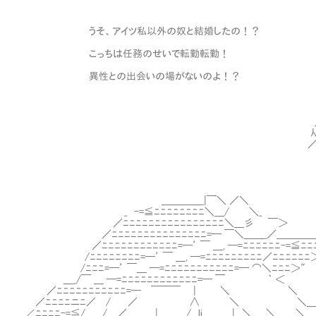
ﾌ ¶ 》 /／/／彡彡⌒｀
.／ :::::¨::: /彡 ／
うそ、アイツ私以外の奴と結婚したの！？ .＼-; ∪
ゝ～.、 ’o _ イ}ハ
こっちは任務のせいで転勤転勤！ x-.＜.A 
／／ .〒 ／ .ノ//ハ∨|
異性との出会いの場がないのよ！？ ＼＼ 弋 ＿x
〕ヾ 、 ￣￣ イ|＼、 ／/ .
/ ヽ .x-＜” !.＼ ／:::: 
f ﾘ ｀ ´ ∨:::::::＼::::
＿ﾉ ∥ ∥ /::::::::::::::
从 |∨∥ i:::::::::::::::::::
／ | Y j:::::::::::::::::
＿＿＿＿_|￣＼ ／＼
_ -=≦ﾆﾆﾆﾆﾆﾆﾆﾆ＼＿/ ＼_
／ﾆﾆﾆﾆﾆﾆﾆﾆﾆﾆﾆﾆﾆﾆﾆﾆ＼＿彡 ￣＞
／ﾆﾆﾆﾆﾆﾆﾆﾆﾆﾆﾆﾆﾆﾆﾆ=─ ￣＼＿＿_／＿＿
／ﾆﾆﾆﾆﾆﾆﾆﾆﾆﾆﾆﾆ=─’ ￣ ＿, ─=ﾆﾆﾆﾆﾆﾆ
/ﾆﾆﾆﾆﾆﾆﾆﾆ=─’ ￣ ＿, ─=ﾆ
/ﾆﾆﾆ=─’ ￣＿ ─=ﾆﾆﾆﾆﾆﾆﾆﾆﾆﾆﾆ=─ ⌒＼ﾆﾆ
＿_/￣ ＿ ─=ﾆﾆﾆﾆﾆﾆﾆﾆﾆﾆﾆﾆ=─ ￣ ｀
／ﾆﾆﾆﾆﾆﾆﾆﾆﾆﾆﾆ=─ ￣￣￣ | ＼ ＼
／ﾆﾆﾆﾆニﾆ／ / ／ ∧ ＼ ＼
∠ﾆﾆﾆﾆ-=≦/ / ／ | / li | ＼ ＼ ＼＿