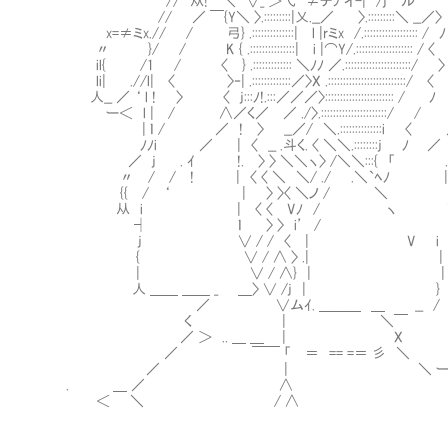
// 从! ＼ ∨_ ＞弋 ≠テﾌ イ-| /j ル’ 个 – .＿ 
// ／ ￣{Y＼ 〉.:::::::::|乂.__／ 〉.:::::::::＼ __／
x=≠ミx.// / 弓} .::::::::::::::| l |rミx /.:::::::::::::::::
〃 }/ / K { .:::::::::::::::| i |⌒Y/.:::::::::::::
il{ /1 / 〈 } .::::::::::::: ＼ﾉﾉ ／.:::::::::::::::
li| .//l| 〈 〉‐| .:::::::::::::／〉X .::::::::::::::::::
人__ ／ ‘ l ! 〉 〈 j:::ﾉ!.:::／／／〉:::::::::::::::::
ー＜ l | / ∧／く／ ／ ./〉.::::::::::::::::::
| ｌ / ／ ! 〉 __／/ ＼.::::::::::::::i
ﾉﾉi ／ | 〈 __ .斗く. 〈 ＼＼.::::::::j 
／ j . ｲ !. 〉 〉 ＼＼ヽ〉 /＼＼:::{ 「 .’ 
〃 / / ! | 〈 〈 ＼ ＼/ ./ .＼`ﾍﾉ |
{{ / ‘ | 〉 〉〈 ＼ノ / ＼ 
从 i | 〈 〈 Vﾉ / ヽ 
┤ ｌ 〉 〉 i’ / 
j ∨ / / 〈 | V i
{ ∨ / ∧ 〉 .| |
| ∨ / ∧} | |
人 ＿＿ ＿＿ _ ＿〉 ∨ /j | }
／ ∨ムｲ. ＿＿＿ ＿ __ /
く | ＼￣
／ ＞ .. ＿ ＿ | X
／ ￣￣ 「 ＝ == =＝ 彡 ＼
／ | ＼ ー─ r 
. ＿ ／ ∧ / 
＜ ＼ / ∧ / 