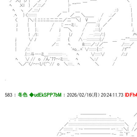
./ 人j |ﾉ｜ .／ / ｜ ＿ -┴ ￣￣ ＼
ﾍ 乂l } ／.:::／ ├ ””￣ :. よし、準
ﾍ ヽ ／..::::/ ＿ | ＿ .::) |
.ﾍ } 〈:::::::::: ／ ／ ＿ ＼＿＿ / ..:／
〈 |＼::| ﾆﾆﾆニ二二二／二￣＼{ V .:/ ／ ｜
j | | / ζ―-ミ::.. /￣￣.::j ／ l 
l ｜ |:. / j ￣＼ / ..::::|/ λ
l ./l:: .: {ﾉ / ….::::::/::} 癶Y
j ∨ ﾉ .::: ｛ ∧…::::::::::::::{:/ ＿ -‐””::::::::
| / ／::: ﾍ 8:::::::／::/／￣ ./::::::／
| /::: ﾟ*o｡｡*ﾟ ∨::::::::｛::::’ /:f””
.{::::斗―-ミ＿:::::::::::::::…. ﾍ ∨::::::∨ /;;ﾉ
ﾍ ∨ // o /ん`77～ミ:::::.. ﾍ ＼::/ ./
＼／^〈/～-ﾐ/〈⌒// o ＼:::::.. ﾍ ＼ /
.
583 ：
冬色 ◆udEkSPP7bM
： 2026/02/16(月) 20:24:11.73
ID:Fh
‐ 
, -─────- 、 ／ | ,
,…::´::::::::::::::::::::::::::::::::::::::::::｀
／:::::::::::::::::::::::::::::::::::::::::::::::::::::::
／::::::::::,..:: -‐ ────── ‐- ::.._::＼{ 
/＞‐ “´.., -‐ ─────── ‐– 二｀Y´ 