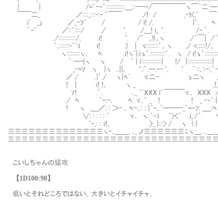
| | /=´-‐´:::::::::::::＿::-─‐/￣￣￣￣￣ヽ￣｀二 ー‐-::
￣￣二_ ／::::_:::-:‐ ´￣￣ ./! / ,-t<.´ ￣｀ヽ
i´ _」 ／_-ﾌ´ / / i! /. |’. ﾍ ヽ ﾍ ヾ::
’‐´ ／::´::::/ ./ ‘. /＿! i_ ‘. /‐.’. ∧ 
./::::::::::::/, .i! ‘. /´ ,.ﾘ.､ヽ ./´￣| /｀ヾ､.
｀､::::::‐´ﾞ:i i! .} | ヾ::::::::’。ヽ ./ ヾ;::
ヽ:::::::::ヽ､ ﾍ .i!ヽﾞ}.iゝ’:::::::::::’. ヽ / i!ゝ
｀ ー-{ヽ ヽ / ｀ | i::::::::::::::| !/ |:::::::::
_-=ｿ .ヽ }ヽ ..||､ ‘.:’.ー,‐-‘, ‘ ’::､::-:,’-ﾘ
／ / .}’./ ヽ|ﾍﾞ ヾ二- ゝ二ヽ メ ﾘヽ
! | i! !､ ヽ _ ,!,ｿ >
ｿ! .’. ､_ ｀ﾞXXX i´￣￣￣ヾ､ X
./ ﾍ ｀‐;-､ ﾍ: ヾ､’ _ ! ! _ -‐´:
! ヽ ,＿／: : ＞- ､ ﾍ-:､: : }｀‐､｀ー──_’=‐ｿ: ＿_:ﾍ ./: : 
∨: : : : ; ´ ヾ､ ヽ:｀‐:i ｀><´ .i_:/´ ﾍ! ｀ヽ:::::
‘‐,: : :i!､ 〉_ }:::> / ヽ ( { ﾞ }: 
三三三三三三三三三三三三三三ヽ-､＿＿, ､_ ノ三三三三三三ﾆヽ＿, ､
三三三三三三三三三三三三三三三三三三三三三三三三三三三三三三
こいしちゃんの猛攻
【1D100:98】
低いとそれどころではない。大きいとイチャイチャ。
.