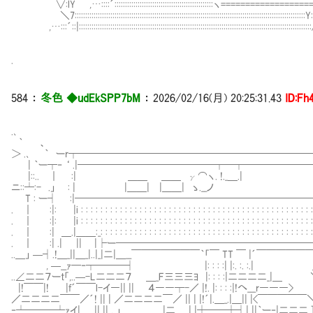
∨:lY ,…::::´:::::::::::::::::::::::::::::::::::::::::::::::ヽ=========
＼7::::::::::::::::::::::::::::::::::::::::::::::::::::::::::::::::::::::::::::::::::::::::::::::::::::::::::::::
,…:::´::|::::::::::::::::::::::::::::::::::::::::::::::::::::::::::::::::::::::::::::::::::::::::::::::::::::::::::::
.
584 ：
冬色 ◆udEkSPP7bM
： 2026/02/16(月) 20:25:31.43
ID:Fh
.､
｀ 、 , —–
＞ .､ ｀ ーr┬──────────────────────────
| ｀ー┬‐ ‘ .|──────────────┬─┬───────
|::.. ｜ :| ＿＿ ＿＿ γ⌒ヽ. !._
ニ::┴:- .」 : | |＿＿| |＿＿| ゝ.
T : ー┤ :|─────────────────────────
. ｜ :|: |i : : : : : : : : : : : : : : : : : : : : : : : : : : : : : : : : : : : : : : : : : : 
. ｜ :|: |i : : : : : : : : : : : : : : : : : : : : : : : : : : : : : : : : : : : : : : : : : : 
. ｜ :| ＿.|＿＿:_: : : : : : : : : : : : : : : : : : : : : : : : : : : : : : : : : : : : : : : 
. ｜ :| .| || |├ー─────────────────────
..＿」 —┤.!＿_||＿_|..|_|二|＿__￣￣￣￣￣￣￣｀「￣ TT ￣ |´￣
, —__ｧ─‐┬───┤ |: : : :| |:. :. :.| ＿＿＿
..∠二二７ーt「,..—-L二二二７ ＿_F三三三ﾖ |: : : :|二二二二_|
|!￣￣|! |f´￣￣l-イ―|| || ４――┬-／ |!. |: : : :|!へ___r―――> |
／二二二二￣￣／´! || | ／二二二二￣／ || | |!´|.＿_.|＿|| |<￣￣￣￣￣＼
‐┴───┴ｧイ| || || , 」＿＿＿＿_|二____.| |┼──┼┤| ||｀ー‐|二二二_]| 