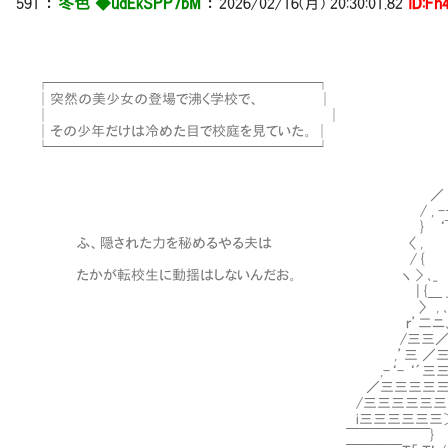
591 ：
冬色 ◆udEkSPP7bM
： 2026/02/16(月) 20:30:01.82
ID:Fh
┌───────────────────┐
│突然の美少女の登場で沸く学校で、 │
│ │
│その少年だけは冷めた目で校庭を見ていた。 │
└───────────────────┘
＿
／ 
/ , -―_
} ‘￣ }:
ふ、隠された力を秘めるやる夫は 〈 
/ { , / 
たかが転校生に動揺はしないんだお。 ヽ > ､_ , ’
| {＿ _＿＿ /,イ三ヽ三
〉 , ､_ ／/三三三三､
ｒ’二ニ､./, .’三三三三三
/三三／三三三三三三ﾆ，
,’三 ／三三三三三三三三!:
,-‘- ‘´三三三三三三三三三,’
／三三三三三三三三三三 ,ィ´ﾆ
/三三三三三三三三三，ﾆ‘ﾆ/三三
i三三三三三三＞ ´三三三ﾆ.’ 三三
￣￣￣￣￣￣} ,/三三三三.’三