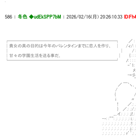
.
586 ：
冬色 ◆udEkSPP7bM
： 2026/02/16(月) 20:26:10.33
ID:Fh
┌─────────────────────────┐ ／ : : : : : : : : ／
│貴女の真の目的は今年のバレンタインまでに恋人を作り、 │ /ィ/: : : : : : :／
│ │ / : : : : /: ://: :/: : : : : : ;}
│甘々の学園生活を送る事だ。 │ {: : : : : j! /‐{-: : :
└─────────────────────────┘ ﾉ: : : : 孑示ﾐi: :,
ｰ’1: λ: { 赱ﾀ`( ’”テ心ｲ:/: : 
ﾒ:{ : ﾄ{､ 弋;;タ)》 : ノ: :/
-=彡イ人 ／: : ノ: /: }!
￣ノ : >、 ` ｰ -=彡イ: :(: :λ:
／ ￣`ヽ､ `”,ﾍ 从＞ ”” /-ｭノﾉ}: 
/ `/ζ/ / ,..ィ´ ￣/~｝__〃:
{ /∠./ {／ ／､ζ.: /.:}人
i 〃ζイ(`Y´)^! ／ ζ’´,;∠.: .{ゝ
! ／.: .: .: ii .ヽ／λ / __ﾌ.: /::::::
} ／.: .:/.: .: λ♡ .: .: .ヽｲ)-イ,イ:::::::
,,..イ.: .: .: .j!.: .: .: .ゞ､: .: .: ,;∠.: ./ 弋:::::::廴
-‐: :””: .: .: .: .: .: i.: .: .: .:♡.: `／:::::::::｀ヾ ヽ::
.: .: .: .: .: .: .: .: .: .:!: .: .: 〃 .: ｛<(O:)＞::
.: .: .: .: .: .: .: .: .: .j.: .: .: ♡. .: .
.: .: .: .: .: .: .: .: r’´.: .: .: {!.: .: .:ﾐ.: .: