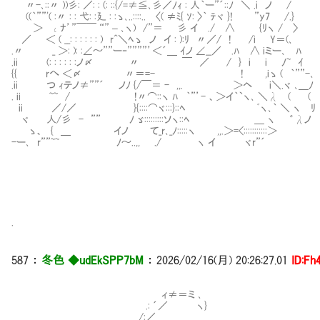
〃-､::〃 ))彡: ／: : (: ::{/=≠≦､彡／ﾉｨ :
((｀””'( :〃 : : 弋: :廴 : :ゝ､..::::.. 〈( ≠ﾐ{ ｿ
＞ ιﾅ’”￣￣ “” – ､ヽ) /”＝ 彡 イ ./ 
／ ＜ ( __: : : : : : ) r^＼ﾍゝ ノ イ : ):ﾘ 
.〃 _ ＞: ): :∠～””ー‐””””’＜´＿ ｲノ ∠__／ 
.ii (: : : : : :ノ〆 〃 ￣ ／ / } i i ﾉ~ ｲ /:::
{{ rへ ＜〆 〃＝=- ! ,iゝ ( ｀””-､ |::::::::
.ii つ ｨテノ≠””´ ノﾉ {/￣＝ - ,,. ＞ヘ i＼.ヾ ､＿ﾉ {:
. ii ~~ / !〃⌒::ヽ ﾊ ｀”’- 、＞イ｀`ヽ
ii ／/／ }{::::⌒ヾ:::}::ﾍ ﾞヽ､｀
ヾ 人/彡 - ”” ﾉ ゞ:::::::::ソヽ::ﾍ ＿ ヽ ゛λ
ゝ、 { ＿ イノ て_r､_ﾉ:::::ヽ ,,.＞=<:::::::::::＞ | ||::::
-ー､ r””~~ ﾉ～..,, ./ ヽ イ ヾr”´ | ||::::::
| ||:::::::::::::l |:
| ||:::::::::::::l |:
| |(二二_） （
|三| 
.
587 ：
冬色 ◆udEkSPP7bM
： 2026/02/16(月) 20:26:27.01
ID:Fh
ィ≠＝ミ ､
.: ´／ ヽ}
/:／