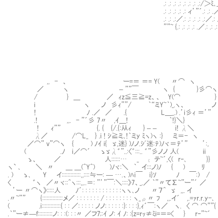
.: .: .: .: .: .: .: .:/＞ﾐ､_,､♡ .: ξ.:
.: .: .: .: .: ィ’”´.: .: .／.:下ー(ﾉ—:
.: .: .:／.: .: .: .: .:／.: .: ♡.: .: .: .: .: .:
””~ {.: .: .: .: .／.: .: .: .jj: .: .: .: .: .: .: .: 
,, - 、 ー=＝ ＝= Y( 〃⌒ ヽ
／ ヽ – ””￣ ヽ { }彡⌒ヽ
/ } ＿ ／ ｨz≦三≧=z、、 Y(⌒ }
i ヽ ノ 彡ｨ””/ ｀“ミY~｀)_.ヽ、 ノ
! ﾉ .／ ／ .{ L＿_.) .’i彡ｨ ＝’”
.! ,,. - ”´彡 7〃 ,ｲ＿! ｀!}＼}
! ｨ”” {. { {/.{:从ｨ } – – i! λ＼
λ／ /⌒L_ } .i ! ｼ≧ミ､!｀ミy ﾐヽ)ヽ :} ミ＝
／⌒” v”⌒ヽ { ) ﾉｲ i{ ゞ,迷} )ﾉノ.ｼﾞ迷:ﾃ)ﾉ
( .ﾉ i／⌒´ ゝゞλ゛”..:〈゛
ゝ、 ／ 人::::::… _ ι テ~´,〈( r‐､ }} 
ヽ` ､ ＼ 〃 ＿ ＿(^Y^) )ﾉヾ
. ) ゝ､ Y イ:::::::::::::,,::::≒ー: — 
〈 ゛ヽ ／〃ヾ::^ヽ:::,,..＝: ”’”￣:＼::::》7、_.／ ｀”
’ー 〃⌒ヽ》:::::人 ﾉ´: : : : : : : : : : : :ヽヽ､ノ 〃７^ ゞ ,,. イ
.〃~”” {::::::::::::::メ／ : : : : : : : / : : : : : : : : ヽ_ρ〃 ﾌ ,,.イ´ ,.=ｧr.r.y-､
( .i:::::::::::::{ : : ／: : : : : ノノ: : : : : :}: : : :},ｨ´￣:ヽ／ ヽ. 〈 ⌒ ⌒””{
.｀”ー≠—f::::::::::ノ: : :(: : :〃 ／フ7;:ｲ ノ: ｲ ﾉ: :{z=rｯ≠ﾐi=＝=< } r‐”~´