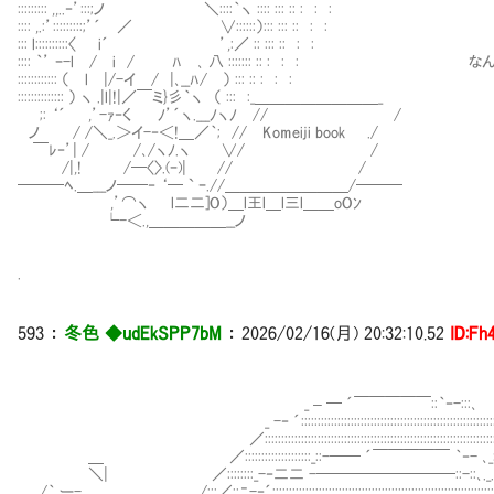
::::::::: ,,..‐’:::;ノ ＼::::｀ヽ :::: ::: :: : : :
:::: ,.:’:::::::::;’´ ／ ∨::::::）::: ::: :: : :
::: l::::::::::〈 i´ ’,:／ :: ::: :: : :
:::: ｀’ ｰ-l / i / ﾊ ､ 八 ::::::: :: : : : 
:::::::::::: （ l |/-イ / |､__ﾊ/ ） ::: :: : : :
:::::::::::::: ） ヽ .|l|!|／￣ミ}彡｀ヽ （ ::: :_＿＿＿＿＿＿＿＿_
;: ‘´ ,’-ｧ‐く ﾉ’´ヽ.___ﾉヽﾉ // /
ノ / /＼_.＞イ-‐＜!＿／｀; // Komeiji book ./
￣ﾚ‐’| / /､/ヽﾉ.ヽ ∨/ /
/|,! /─〈〉.(ｰ)| // /
───ﾍ.＿___ノ──‐ ‘─ ` ｰ.//＿＿＿＿＿＿＿＿/───
,’⌒ヽ l二二]O）＿l王l＿l三l＿＿oOﾝ
└-＜.,＿＿＿＿＿__ノ
.
593 ：
冬色 ◆udEkSPP7bM
： 2026/02/16(月) 20:32:10.52
ID:Fh
|｀
_ – ─ ´￣￣￣￣￣::｀‐-:::､ 
_ -‐ ´::::::::::::::::::::::::::::::::::::::::::::::::::::::
／:::::::::::::::::::::::::::::::::::::::::::::::::::::::::::::::::::
＿ ／::::::::::::::::::::_::-── ´￣￣￣￣￣ ｀‐- 
＼| ／::::::::_-‐二二 -─────────::-::､
/｀ ー-､ ./:::／::ﾆ-‐´:::::::::::::::::::::::::::::::::::::::::::::::::::::::::::