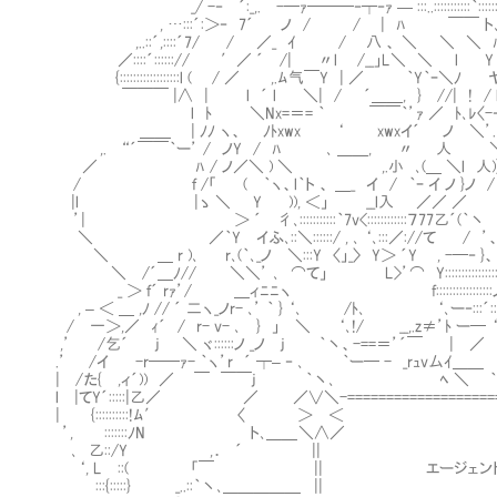
_/ -‐ ´:_,. -─ｧ───‐┬‐ｧ — :::..:::::::::::｀::
, …:::´:＞‐ 7´ ノ / / | ﾊ ￣￣ ト､:::::::｀:
,..::´,::::´7/ / ／_ ｲ / 八 、 ＼ ＼ ＼ ﾊ:::::
／::::´::::::// ′／ ´ /| 〃l /__」L＼ ＼ l Y |:::::::
{::::::::::::::::::l ( / ／ ,.ﾑ气￣Y | ／ ｀Y｀ｰ＼ﾉ 
￣￣￣ |∧ | l ´ l ＼| / ´＿＿, } //| ! / 
l ﾄ ＼Nx=＝= ｀ ￣￣｀’ｧ ／ ﾄ､ﾚ〈-‐ ─
＿＿ | ﾉﾉ ヽ、 ﾉﾄxwx ‘ xwxイ´ ノ ＼’. r
,. “´￣￣｀ー’ / ノY / ﾊ ､ ＿＿, 〃 人 ＼ 
／ ﾊ / ノ／＼ ) ＼ ,.小 ､(＿ ＼l 
/ ｆ /「 ( ｀ヽ、l｀ト 、 ＿_ イ / ｀ｰ イ ノ
|l |ゝ ＼ Y )), ＜」 __l入 ／
’| ＞ ´ 彳､:::::::::::｀7v<::::::::::::７7
＼ ／｀Y イふ､::＼::::::/ , ､ ‘､:::／://て 
＼ ＿ r )､ r､(｀､_ノ㍉＼:::Y 〈」_〉 Y＞ ´Y , -─‐ 
＼ /´＿ﾉ// ＼＼’ ､ ⌒て」 L>’⌒ Y::::::::::::::::::::
_ ＞ ｆ´ rｧ’/ ＿ィﾆﾆヽ f:::::::::::::::::ノ::
, – ＜ ＿ ,ﾉ // ´ 二ヽ_ノr- ､’ ｀ } ‘､ /ﾄ､ ‘､ー‐:::´::::
/ 一＞,／ ｨ´ / r- v- ､ } 」 ＼ ‘､!/ __,.z≠’ﾄ ー─ ‘´
,’ /乞´ j ＼ ヾ::::::ノ _ノ j ｀丶、-==＝’´￣ | ／
.’ /イ -r──ｧ- ｀ヽ’r ´ ┬– ‐ ､ ｀ー─ - _rｭv厶ｲ＿
| /た{ ,ィ´)) ／ ￣ ￣￣j ｀丶､ ㍉ﾍ ＼ ｀ヽ
l |てY´:::::|乙／ ／ ／∨＼-===========================
| Ⅵ{::::::::::!
’, Ⅵ:::::::ﾉN ト､＿＿ ＼∧
､ 乙::/Y ,．
‘, LⅥ::( 「￣ || エージェント古明
Ⅴ:::{:::::} _..::｀