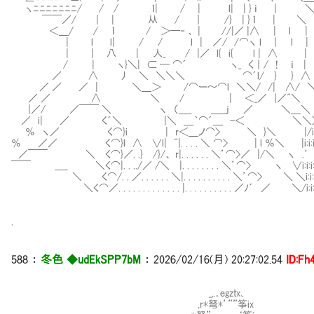
ヽﾆﾆﾆﾆﾆﾆﾆ/ / / ｌ| / | l| | } ｉ | 
￣￣／/ | | 从 / ｜ /} | } ｌ | ＼
＜＿/ / ｌ / ＞─‐ 、 | //|／ |∧ | l
| l l| / / l | ／/ /⌒ヽ l | l
| | 八 | 人_ / |／ l{ i{ l | ∧ | ｌ
/ | ヽ}＼| ⊂ ─ ⌒´ ヽ_ く｜/ ! ｉ | ｌ
／ ∧ 丿 ＼ ＼＼＼ ⌒´l/ } } ∧ 
／ ／ ／ | ＼＿＞ /⌒ー～⌒l ＼＼/ /| ∧/
／ ／ ∧ ＼ / | ＜_／ |／^＼
|／/ ／￣￣ ＼ ヽ （＿_ ＿__j ／ ＼＿＼ 
／ i| ／ く´＼ |＼ ＿｀⌒´＿ -＜ ＼＼〉＿
％ ヽ／ く⌒}i | r＜＿ノ⌒> ＼ }＼ |/i:i:ｉ:ｉ
％ ／／ く⌒}l ∧ ∨l| ^|. . . . ＼ ⌒> | l ％＼ |i:i:i:
／￣￣ ＼ く⌒}／. .} /}/、 r|. . . . . . ＼’⌒>／ |/＼ ヽ .
￣￣ ＿_ ＼く⌒|. . ../／ /＼ |. . . . . . . . ＼’⌒> ヽ ∨i:i:i:i:
＼ く⌒/. . ／. . . . . . ＼|. . . . . . . . . . ＼’⌒> ＼ ＼i:i:i:i:
＼く⌒／. . . . . . . . . . . . . |. . . . . . . . . . ／ﾉ´ ／ ＼/
.
588 ：
冬色 ◆udEkSPP7bM
： 2026/02/16(月) 20:27:02.54
ID:Fh
_,.｡egzｔx､
,r*弩*’””筝ix