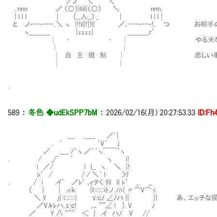
／ノ ＼ ＼
､nnn ／ （○）}liil{（○） ＼ nnn､
| l l l | （__人__） _ | l l l |
と ノ‐─‐─-､＼ ヽ |!!il|!|!l| ／､-─‐─‐!､ つ お
ヽ＿＿＿ |ｪｪｪｪ| ＿＿＿,r’
│ ・ ・ │ やる夫ならＡＡも
│ │
│ 自 主 規 制 │ 悲しい事になっても
│ │
.
589 ：
冬色 ◆udEkSPP7bM
： 2026/02/16(月) 20:27:53.33
ID:Fh
＿ ＿__ ／´|
. ´ ｀V´ j
／ ＿_ /´ヽ.／´｀ヽ￣￣｀ヽ
. / _/´ ｀ ヽ i!
i ／/ l l__ ヽ. ＼ |!
ﾚ’ / / / ＼｀ l 〉ﾘ
. / i .イ´ ／ﾚ’ ,ィテく ﾘli ｌi ﾚ’ __ __
（ } | ,ィｋ |ｌ:;:;:::iﾄ.ﾉ ﾉﾊ{ 〃⌒V⌒ヾ
＼ ﾘ j{ i;:;::::| ゞ:cﾉ ∠ﾉハ {{ }} あ、エッチな
／Vﾙﾚハ.ゞ:c! ,.、””∠ i }. V ﾉ
／ Y 八 “”” ＜ } .イ ハﾉ V //