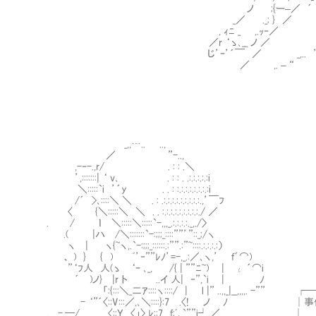
ノ ;{ー–／ ´ )::::::::::::::::::::::::::
_／ ._; } ／ .: ,,,.ヽ、_,:::::::::::::
, ｨﾆ _ ,.ｯ‐／ ﾉ´￣ ｀～.､_,.
／r ‘ゝ､__ ノ 
じ’ｰ’´￣ ／ _,.. ’´ ,
／ ,. – “ ,,. -
＿＿＿＿＿
│ 
_,,….. .., │. , 
／ ”-.., │ / 
,-‐-.,r/ . : : .＼ │ 」 
’,:::::::| ‘ v､ . : : . .:.:.:.:.:i │
＼:::::`i ’´y . . : :.:.:.:.:.:.:.:i
/´ >､::::＼ ＼ . : .:.:.:.:.:.:.:.:.:.,’￣ﾌ │
〈 {＼:::::＼ ＼ . . :.:.:.:.:.:.:.:.:./ ／ │ 〈
. / ｌ ＼:::::＼:::::`-,,,_.:.:.:.:._,
.( |ハ /＼:::::::`-:;;;_::::””’”::_;
ヽ | ヽ{~ヽ,.`-:;;;_::::::.:””.:”~::::.:.:
、 ) } { ) ﾞ’‐””ﾚﾉ’=-,_.:／､ヽ,’ ｆ´
”‘ﾌ人 人(ゝ ‘ｰ ､_, /{ | ””ﾆ~) | ι ´⌒i
´ )ノ} |r ト ..イ 人| ‐”,`i | ﾉ
「:{:::＼_二ｱ::::ヽ::::/ | l |” ..,,_|__,,,,.
- ‘”´〈::V:::／,､＼::::}:7 .〈! ノ ﾉ │事
,. -.─/ 〈::Ｙ 〈」〉 ﾚ::7 