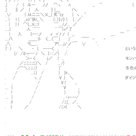
_| / { 斗― ﾉノ ⌒ヽ ﾊ ,,. '"
_| ∥ ／ ｜ 人 ｝ }＿ i＼
..∨ ｜从二二＼乂__{ 炙''ﾐy | ヽ ,, "
...ﾞi l｜ ,,xｼ~狄(_,＼ {::）｝ﾉ｝ } |..ﾞ／
. | | l ⌒ﾐ,,乂;;ｿ `''ﾞ．ﾉノ... ／ ,,.
.....| 人 ｀"`` ` ￣}ィ「了 ,,.. '
} 人 ﾐｰ--ノ ィ =ﾞﾉ ﾉ { __ _,,.. ''“
....八 ＿＿彡 く....（￣.} j´ ¨”“'' ‐ ‐
_∧. 弋＿.､ ア!.....jﾉ ノ｀￣ ∨ ｀､
;! } ＼ - }､ ｰ---く ., ,′ という訳で
. {/ /ミ┬--ﾞﾉ ＼ |:::::／{ /.
＞‐ く j／ .! ., モンハンワイル
／ﾆﾆﾆニ}＼ / ，/}
. /⌒＼ﾆﾆﾆ! , }′ 冬色の作品は冗
/ ､ﾆ} / } }ト、
. / ヽ ./ V .} ＼ ダイジェスト力を高
. , / V.! ，
.... { / V ，
. ! / } }
.... | / , ‐ｧ‐‐‐/
i! / /ﾆ{_ ／､
. :| ／ /ﾆ={ ＼
.