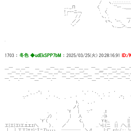
/ ヽ､:.:.:.:.:.:.:.:.:.:.:.:.:.:.:
,..､._,Π 〈 , ｀''‐- ..,,＿
!┌‐-ニ￢ ', 〈 
゛´ / / ヽ、', ＿／
／／ ヾﾍ、 `‐-､ ﾉ 
｀‐´ ヽ､.＿＞､＿
.
1703
：
冬色 ◆udEkSPP7bM
：
2025/03/25(火) 20:28:16.91
ID:
─￣ ─_─￣ ─＿ ─￣─_─ ￣─￣─_─ ￣─＿─￣─_─￣─
─￣─_─￣─＿─ ￣─_─￣─￣─_─￣─＿ ─￣─_─￣─￣─
─_￣─_─ ￣─＿─￣─_─ ￣─￣─_─￣─＿─￣─_─￣─￣─
’、．・”； ’ ’、′‘ ・． ． 
∵” 、′‘ ・． ． ・ ‘ ’、′‘ ・”； ” ； ’
ﾄ､ ’ 、．・ |::
ノ （ |::| ..:
､ , `Y | ∵” .,ｔ |::| .
,ﾉ） | 人 .-}ﾄ 、 ト､ /Ｔ|::|:::
, ｀Y´（ ' ,/ く、 Y:ヒ、 ,、 || r┘.:|-┐|.;|:|::
工|工|工l工エエｴl＼ ） ､ ／ } ...`=|;:{二 |:| /＼.||...::/〉::::
__|＿__|_,工工]エｴ}ﾆTニ7〉ｪｪｪｭ :::::::::::::::::::::: ＼ﾉ! |;:厂 .r┴:/.::.:.