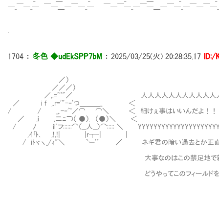
─_￣─_─ ￣─＿─￣─_─ ￣─￣─_─￣─＿─￣─_─￣─￣─
.
1704
：
冬色 ◆udEkSPP7bM
：
2025/03/25(火) 20:28:35.17
ID:
／）
／／／）
／,.=ﾞ''"／ 人人人人人人人人人人人
／ i f ,.r='"-‐'つ＿＿＿_ ＜
/ / _,.-‐'~／⌒ ⌒＼ ＜ 細けぇ事はいいんだよ！！
／ ,i ,二ﾆ⊃（ ●）. （●）＼ ＜
/ ﾉ ilﾞフ::::::⌒（__人__）⌒::::: ＼ YYYYYYYYYYYYYYYYYYYY
,ｲ｢ﾄ､ ,!,!| |r┬-| |
/ iﾄヾヽ_/ｨ"＼ `ー'´ ／ ネギ君の暗い過去とか正直
大事なのはこの禁足地で新しいモンス
どうやってこのフィールドを楽しむか