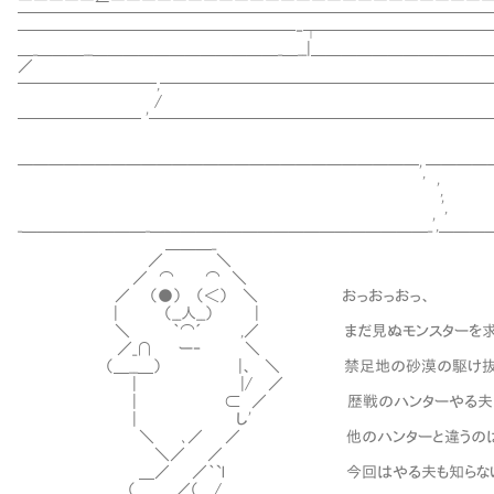
──────────────────────────────
──────────────────‐┬───────────
＿_＿＿＿__＿＿＿＿＿＿＿＿＿＿＿＿_＿__|＿＿＿＿＿＿＿＿＿＿
／
─────────,─────────────────────
/
──────── '──────────────────────
￣￣￣￣￣￣￣￣￣￣￣￣￣￣￣￣￣￣￣￣￣￣￣￣￣￣',￣￣￣￣
',
',
_＿＿＿＿＿＿＿＿_＿＿＿＿＿＿＿＿＿＿＿＿＿＿＿＿＿＿_',＿＿＿
＿＿＿_
／ ＼
／ ⌒ ⌒ ＼
／ （●） （＜） ＼ おっおっおっ、
| （__人__） |
＼ ｀⌒´ ,／ まだ見ぬモンスターを求め
／_∩ ー‐ ＼
（＿__＿） |、 ＼ 禁足地の砂漠の駆け抜ける
| |/ ／
| ⊂ ／ 歴戦のハンターやる夫だ
| し'
＼ ､／ ／ 他のハンターと違うのはちょっと前
＼／ ／
＿／ ／｀`l 今回はやる夫も知らないモンハ
（＿_＿_／（＿/