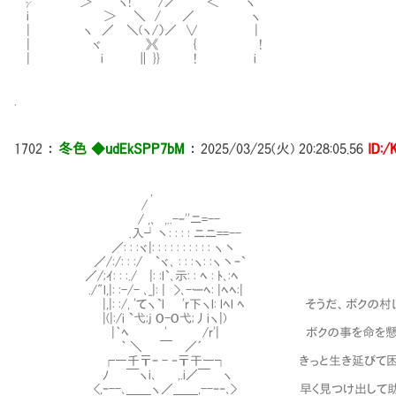
γ ＞ ヽ! /／ ＜ ヽ
i ＞ ＼ / ／ ヽ
| ヽ ／ ＼(ヽ/）／ ∨ |
| ヾ 》《 { !
| i ∥ }} ! i
.
1702
：
冬色 ◆udEkSPP7bM
：
2025/03/25(火) 20:28:05.56
ID:
,
/
/ ,､ ,..-ｰ''ニ=--
.入┘丶: : : : ニニ==--
／: : :ヾ|: : : : : : : : : : ヽ丶
／/:/: : :/㍉`ヾ､ : : :ヽ: :ヽ丶ｰ`
／/;ｲ: : :./ |: :l`､示: : ﾍ : ﾄ､:ﾍ
./"l,|: :-/- ､_|: | >､-ーﾍ: |ﾍﾍ:|
|,|: :/, 'てヽ`l 'r下ヽl: lﾍl ﾍ そうだ、ボクの
|(|:/i `弋;j O-O弋;丿iヽ|)
|｀ﾍ ' /r'| ボクの事を命を懸けて逃が
｀ ＼ ￣ ／´
┌―千〒ｰ - ‐〒干―┐ きっと生き延びて困って
ﾉ ￣ヽi､ ,.i／￣ ヽ
<,ｰ--､＿＿ヽ／＿＿,--‐‐､> 早く見つけ出して助