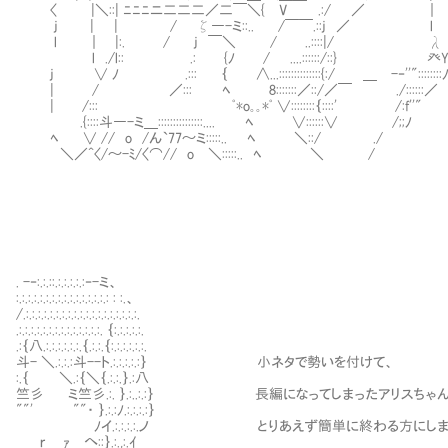
〈 |＼::| ﾆﾆﾆニ二二二／二￣＼{ V .:/ ／
j | | / ζ―-ミ::.. /￣￣.::j ／ l
l ｜ |:. / j ￣＼ / ..::::|/
l ./l:: .: {ﾉ / ....::::::/::} 癶
j ∨ ﾉ .::: ｛ ∧...::::::::::::::{:/ ＿ -‐''"::::::::
| / ／::: ﾍ 8:::::::／::/／￣ ./::::::／
| /::: ﾟ*o｡｡*ﾟ ∨::::::::｛::::' /:f''"
.{::::斗―-ミ＿:::::::::::::::.... ﾍ ∨::::::∨ /;;ﾉ
ﾍ ∨ // o /ん`77～ミ:::::.. ﾍ ＼::/ ./
＼／^〈/～-ﾐ/〈⌒// o ＼:::::.. ﾍ ＼ /
. -‐:.:.::.:.:.:.:.:‐-ミ、
:.:.:.:.:.:.:.:.:.:.:.:.:.:.:.: : :.、
/.:.:.:.:.:.:.:.:.:.:.:.:.:.:.:.:.:.:.:.
.:.:.:.:.:.:.:.:.:.:.:.:.:.:. ｛:.:.:.:.:.
.:｛八.:.:.:.:.:.:.｛.:.:.｛:.:.:.:.:.:.
斗- ＼.:.:.:斗--ト.:.:.:.:.:｝ 小ネタで勢いを付けて、
:.｛ ＼.:｛＼｛.:.:.｝.:八
竺彡 ミ竺彡.:. ｝.:..:.:｝ 長編になってしまったアリスちゃ
""' ""・ ｝.:.:ﾉ.:.:.:.:｝
ﾉイ.:.:.:.:.ノ とりあえず簡単に終わる方にしましょ
ｒ ｧ へ::｝.:.,:.ｲ