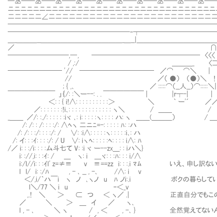
─丞──丞──丞──丞──丞──丞──丞──丞──丞──丞──
ニニニニニニニニニニニニニニニニニニニニニニニニニニニニニニニニニ
二二二二二∠二二二二二二二二二二二二二二二二二二二二二二二二
──────────────────────────────
──────────────────‐┬───────────
＿_＿＿＿__＿＿＿＿＿＿＿＿＿＿＿＿_＿__|＿＿＿＿＿＿＿＿＿＿
／ ∩
─────────,─ , ──────────────── 〈〈〈
/ ,:/ ＿＿＿_ 〈⊃ 
──────── ' // ─────────── ／⌒ ⌒＼ |
// ／（ ●） （●）＼ ! !
; { ,､ ／ :::::⌒（__人__）⌒:::::＼|
￣￣￣￣￣￣￣ 」｛/: :＼ー--: . . ￣￣￣￣￣￣ | |r┬-
＜: : { i!∧: : : : : : : : : :＞ ＼ ｀ ー'´ ／
／: : : : : : :!i､: : : : : : : : : : 
_＿＿ ／/: :./: : : : : :iヾ ､: i: : : : :ヽ: : : : ハ: ヽ ＿＿(＿
/: /: : /: : : :/: ∧ﾍヽ 二ニﾆ=-: : :
/: /: : :/: : : :/: / ∨: :i∧: : : : :ヽ: : : : :i､: ハ
/: イ: : :ｲ: : : :/: / U ∨: iヽﾍ: : : : :ﾍ: : : : i∧: ﾊ
/／ i: : :/i: : : :ム斗七て V: :i ヾ ー--zx＿: : iハ＼}
i: ://,i: : :ｲ: / ＿ ヽ: i ＿ヾ: : :ﾊ: : : i/∧
i:/l//i: : :ｲl' z=≠≡ v ≡==zz i: : :.i ﾏﾑ いえ
l l/ i: :/ﾊ , - ､ __ , -､ /∧: i v
＜/,i/｀ハ￣i ヽ ノ ､ヽノ u ﾊ ノi:.i ボクの暮らして
l＼/77 ＼ i u ｰ＜_v
,.! ＼ ＞ ⊂ つ ＜ ヽ／ .| 正直自分でもこの砂
／ ＼ ＞ ＿ イ ／ ヽ､
l , - ､ ＼ ヽ / , ＜ , -､ } 全然覚えてない