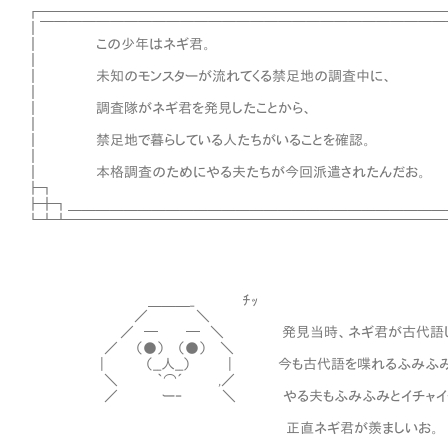
┏━━━━━━━━━━━━━━━━━━━━━━━━━━━━━
┃￣￣￣￣￣￣￣￣￣￣￣￣￣￣￣￣￣￣￣￣￣￣￣￣￣￣￣￣￣
┃ この少年はネギ君。
┃ 
┃ 未知のモンスターが流れてくる禁足地の調査
┃ 
┃ 調査隊がネギ君を発見したことか
┃ 
┃ 禁足地で暮らしている人たちがいることを
┃ 
┃ 本格調査のためにやる夫たちが今回派遣されたん
┣┓ 
┣╋┓＿＿＿＿＿＿＿＿＿＿＿＿＿＿＿＿＿＿＿＿＿＿＿＿＿＿＿
┗┻┻━━━━━━━━━━━━━━━━━━━━━━━━━━━
＿＿＿_ ﾁｯ
／ ＼
／ ─ ─ ＼ 発見当時、ネギ君が古代語しか喋
／ （●） （●） ＼
| （__人__） | 今も古代語を喋れるふみふみが付
＼ ｀⌒´ ,／
／ ー‐ ＼ やる夫もふみふみとイチャイチャ
正直ネギ君が羨ましいお。