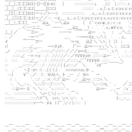
＿|＿|_;工工]エlｴ|-[]─[[:ﾛ::ﾛ:{ .） ::::::::::::::::::::::ゝ ...|:;| |..::::':::: .r:､
__|＿|＿l工工;エｴ|＿＿__]〕ﾆlﾆl .:::::::::::: ､.v,,!;:.v､ﾐ.:ゞ;yv
＿|工|_;工工]エlｴ|┴┬／>─‐>. .:::::::::::::::::::::::::. ､.v,,;..v､ﾐ.:ゞ;yv;ゞ;ゞ
__|＿|二l工工;エｴ}┬／／.:::: ーｚ＿ ､.v,,;..v､ﾐ.:ゞ;yv;ゞ;ゞv;ゞ,v,,v,vゞゞ;;ゞv;ゞゞ
＿|＿|_,工工] _ ---￣≧ｘ,_ ｀ ｰ-＼≧ｘ （ ﾐﾞ':ヾvv'w:,ゞ;;;ヾ.:;ゞ ':;:. :::. . .
. ,．＜-─ニ二__ ￣ ー--- ＿≧z＿ ） ; '.. .''､v,;.wVゞ;v;. ':;ヾ:
_|＿| ／ ￣三=- __ -──= ￣￣ ￣≧=- ､ ヽ ； .._/＼二: ::V
.: ／ _ -＝冖￣ __,... --====ミz:..ヽ∧ （､ :. . ､.v,,. 
イ ￣￣￣フ冖 `＝=z_ 込Z ＼ ＼ﾍ、） ）） ； . 
ｨ! _,.....∠＿,.... ー=彡zﾁ､ 厂=- ≧==---ヾヽ＼＼ ;;. .lニコ.
._ノ ,.::::::::::::::＞ ´.....:::::::::::／::/:/:::::／／／z==ミ_:......＿￣￣- _ヾ∧ .;: 
. .:::::::::∠ -＝＝z: : :./: : /:/:/./／::::／YVVVyiト .:::::::::::≧=- _ ‘， :.: ::
::: ::::::: .:::::_∠＿: : :./: : /:/:/.//:::／:::::::::∠＾＾YVVViト .::::::::＿＿_ ＼
:::: ＿:::::::::::／: : :./: : /:/:/./:.{ ｛,ｨ::::::／ ＼ ^vV´￣ ￣
:::. γ´ 丶Z -z=; ::{ : :.{:.{: {:.{: : Ⅵﾊﾊﾊxﾊﾊxv､iト .,_
:::::{ V^゜｡:／: : :!: : :Vi从:ﾍ、:ト .,_ｰ- _/ Viﾊ ー ､
i ::. ‘，:::/: _,; ;:ﾊ: ∧:厂≧=- .,_- _≧=ﾊ .:::::ﾆ=､＼ _
::､ ＼__:::ヽ、 ＼:::/:}'::::::}':::::::::＼ ￣￣￣ ＼:::::ﾆ=z_ ` 、 ／
::::≧==- ミ ＼ ＼:::γ＾ヽ:::::::::::｀ヽ ≧==- _:..._ー' 
::::... :::::::::::::::::::::＼ ＼ｒ‐ {_＼{ ヽ-- ､:.￣丶 ｀ヾ,...:::
:::::::::::..................::::::∧Y⌒L ヾrﾍ、∨=､∨:::. ヽ ｛:::
:::::::::::::::::::::::::::::::::r─へ Vﾑ i::厂ﾟ,∨:ﾉ }:::::::: } Ⅵ 
─￣ ─_─￣ ─＿ ─￣─_─ ￣─￣─_─ ￣─＿─￣─_─￣─
─￣─_─￣─＿─ ￣─_─￣─￣─_─￣─＿ ─￣─_─￣─￣─