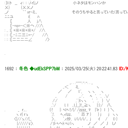
:〕I:ト __ ィ:: :: :ﾉイｊノ 小ネタはモンハンか
乂} {乂乂ノ
_ノ ｀` xｒ‐ミ、 そのうちやると言っていた(言っていな
ﾆﾆユ i{ ﾊ
［ 人 ｊ∧
［-=o=-＜※へ //∧
: .. :［ *※*※*※*/ /∧
: :: :［,-ﾆ二三ﾆ=-/ /∧
: :: :［二二二二∠ /〉
.
1692
：
冬色 ◆udEkSPP7bM
：
2025/03/25(火) 20:22:41.83
ID:
_. . .-─.-.‐. . _
,.＜ ミ, ヽ
／ ／ l:', ヽ ヽ ヽ
,. / ,､:', ﾍ ', ', .∨
/:/ ,' }lヽヽ ', ',. } ∨
,':/ l. l ､l_|__}!__≧ヽ |:}:/ 八,
. _ ｒ.､. {:! |: ﾍlﾍ:!/{/ /zzzz_ ﾏ |'lr } l } ＼
ヽ ｒ| ｒゝ ',!. ﾍ,ィlzz､ ´ 芯 ｱ } } j j ヽヽ
〈|//ゝ//{_. 〉､. ',ｨ炒, i/i/i/i/， j ｲ / l) }
. |/////ゞ〉. /彡ﾍヘﾄ:ﾍi/iヽ ノ ／ ／ 丿 lノ
. |/////.| {: ,: :!:l ﾍ - ' ﾆ彡＿ 