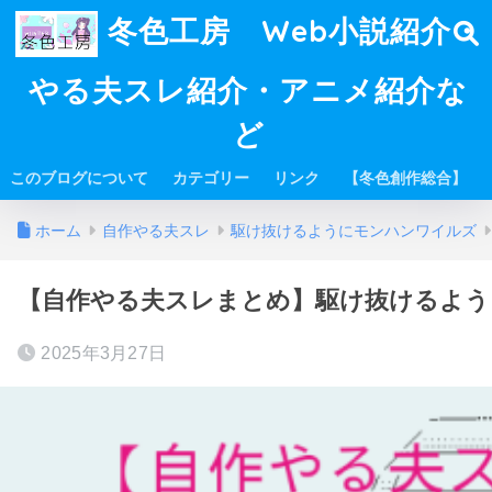
冬色工房 Web小説紹介・
やる夫スレ紹介・アニメ紹介な
ど
このブログについて
カテゴリー
リンク
【冬色創作総合】
ホーム
自作やる夫スレ
駆け抜けるようにモンハンワイルズ
【自作やる夫スレまとめ】駆け抜けるよう
2025年3月27日