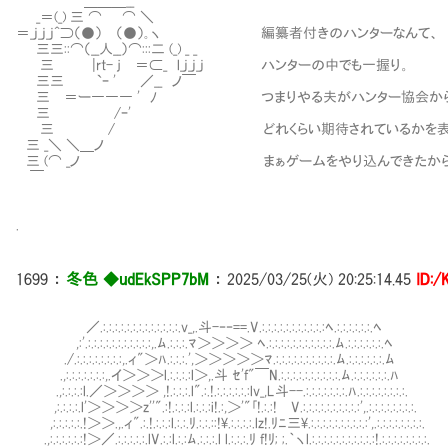
＿＿＿__
_＝(_) 三 ⌒ ⌒ ＼
＝_j_j_j^⊃（●） （●）｡ヽ 編纂者付きのハンターなんて、
三三::⌒（__人__）⌒:::二 (_) _ _
三 |rt- ｊ ＝⊂_ l_j_j_j ハンターの中でも一握り。
三三 `ｰ ' ／__ ノ￣
三 ＝ー――― ' ﾉ つまりやる夫がハンター協会か
三 /ｰ'
三 / どれくらい期待されているかを表して
三 _＼ ＼＿ノ
三 (⌒ _ノ まぁゲームをやり込んできたから当
￣
.
1699
：
冬色 ◆udEkSPP7bM
：
2025/03/25(火) 20:25:14.45
ID:
／.:.:.:.:.:.:.:.:.:.:.:.:.:.v_,.斗-‐‐==.V.:.:.:.:.:.:.:.:.:.:.:ﾍ.:.:.:.:.:.:.ﾍ
,:'.:.:.:.:.:.:.:.:.:.:.:,.ﾑ.:.:.:.ﾏ＞＞＞＞ ﾍ.:.:.:.:.:.:.:.:.:.:.:.ﾑ.:.:.:.:.:.:.ﾍ
./.:.:.:.:.:.:.:.:,.ィ"＞ﾊ.:.:.:.',＞＞＞＞＞ﾏ.:.:.:.:.:.:.:.:.:.:.ﾑ.:.:.:.:.:.:.ﾑ
.,:.:.:.:.:.:.:,.イ＞＞＞l.:.:.:.:l＞,.斗 ｾ'f"￣N.:.:.:.:.:.:.:.:
.,:.:.:.:l.／＞＞＞＞ ,!.:.:.:.l".:.!.:.:.:.:.:.:lv_,L斗--.:.:.:.:.:.:.:.ﾊ.:.:.:.:.:.:.:.:.
,:.:.:.:.l'＞＞＞＞z''".:!.:.:.:l.:.:.:i!.:,＞'"｢!.:.:! V.:.:.:.:.:.:.:.:.:.:',
,:.:.:.:.:.!＞＞.,.ィ".:.!.:.:.:l.:.:.ﾘ.:.:.::!\.:.:.:.:.lz!.ﾘﾆ三\.:.:.:.:.:.:.:.:.:.:',.:.:.:.:.:.:.:.:.
.,:.:.:.:.:.:!＞／.:.:.:.:.:.lV.:.:l.:.:ﾑ.:.:.:.l l.:.:.:.ﾘ f!ﾘ; ;.｀ヽl.:.:.:.:.:.:.:.:.:.