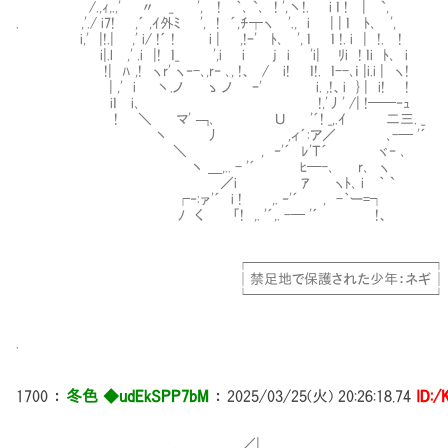
/.,ｨ,.,' 〃 _ ', ! ｀､ `､ ! ',丶!. i ｌ !
. ,'./ i7! ,´ ,ｲ外ﾐ ', ! ´,ﾁ┬ヽ '., i | | ｌ ﾄ､ ',
i,' |!.| ,' i/ !´ ! i | ,!ｰ' ﾄ､ ', ｌ ｌ !.
i|.l ,' .i |! ｌ_ ',i i j i 'i| ﾘi ! ｌi ﾄ､ i
!| ﾊ ,! ヽr' ヽ‐-､,r‐ ､, !、 / i! ｌ!. ｌ--､ｉ |i.i | ヽ!
| ,' i 丶.ノ ゝ ノ ｰ' i. ,!、i } | i! !
iｌ i､ !,'丿' /| !──‐ｭ
! ＼ マ' ￢､ Ｕ '´! _,.ｲ 二三. _
丶 丿 ,ィ´:ア／ ､-─ '´
＼ , ‐'´ ﾚ'Ｔ´ ヾ‐ ､
丶 ＿,.. - '´ ﾋ─-､ r､ ヽ
／i ｱ ヽﾄ､ i ｀ `
┌‐:ァ'´ i ! ,. ‐'´ , -｀ー=┐
ﾉ く 「! ,. '´,. -─ '´ !、
┌─────────────┐
│禁足地で保護された少年：ネギ │
└─────────────┘
.
1700
：
冬色 ◆udEkSPP7bM
：
2025/03/25(火) 20:26:18.74
ID:
, ／|