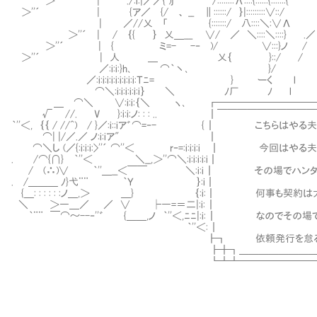
＞''´ | ./:i:|／／{ )j /::::::::Λ::::{::::::{:::::::{
＞''´ | {ア／ {/ 、 __ ∥::::::/ ｝|:::::::::∨::/ 
| ／//乂 「 {:::::::/ 八::::＼:∨Λ ＞''
＞''´ | / ｛{ ｝ 乂＿___ ∨/ ／ ＼::::＼::::}
＞''´ | { ミ=- -‐ )/ ∨:::}ノ /
＞''´ | 人 ＿ 乂｛ }::/ /
／:i:i:}h､ ⌒｀丶､ }/
／:i:i:i:i:i:i:i:i:i:Ｔﾆ= } ーく l
㌻⌒＼:i:i:i:i:i:i｝ ＼ ﾉ厂 ﾉ l
＿ ⌒＼ ∨:i:i:｛＼ ヽ､ ┏━━━━━━━━━━━
√ //. V }:i:i:ノ: : : .. ┃￣￣￣￣￣￣￣￣
｀''＜, ｛｛ / //^) / }／:i::iア゛⌒=‐- {
⌒| |/／.／ ノ
⌒＼し (／{:i:i:i:>''´ ⌒''＜ r‐=:i:i
. /⌒{∩} ｀''＜ ＼__,＞
/ (∴)∨ ｀''＿__＜￣￣ ＼:i:i ┃ その場でハ
. /＿＿＿ ﾉ}弋¨
{＿: : : : : :ノ＿,＞ ＿}
＼ ＞―＿／ ／ ∨ ├―
｀¨¨ ￣⌒～--‐''゛ {＿＿,ノ ｀''＜,ﾆﾆ|:i: 
｀''＜
┣┓ 依頼発行を怠ると、獲物によって
┣╋┓＿＿＿＿＿＿＿＿＿＿＿＿＿＿＿＿
┗┻┻━━━━━━━━━━━━━━━━