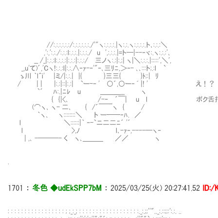
//:.:.:.:.:.:/:.:.:.:.:.:./'"ヽ:.:.:.:.|ヽ:.:.ヽ:.:.:.:.ト､:.:.:＼
,':,':.:./:.:.:l:.:.:.|:.:.:./ u ',:.:.:.|=ト─|--‐ヾ:.ヽ:.:.:'､
__ /_|:.:.:l:.:.:.:|:.:.:|:.:.:/ 三ノヽ:.:|:.;| ヽ|＼:.:.:.|:::::',＼',
_,u'て)´,'Cヽ!:.:.:l|:.:.∧‐ｧ-‐'"‐､三ﾘﾆ,＞‐- ､､:::ト;.:l `
ゝ川 ｀l＾i' |ミ/|:.:.| |{ }三三{ }ﾄ;:| ﾘ
/ | | |:.:|::|:.:| `ー-‐ ' ○´,○ー‐ ﾞ |! ' え！？
`´ ﾊ:.|ﾆﾚ u ＿＿＿__ ヽ
{ {|<､ /-‐ ´￣| u l ボク舌打ちされ
(⌒ヽ､ ヽ- 二､ { /´￣￣ヽ { /
｀ヽ､ ヽ::::::::＼ ト ー──‐ﾊ. ／
l ＼::::::|｀ ‐-`ニ二二ﾆ´ '´
l >,ﾉ l､-ｧ‐,----─ヽ‐
| ,､ -───- く ヽ､＿＿＿ ／／ ヽ
.
1701
：
冬色 ◆udEkSPP7bM
：
2025/03/25(火) 20:27:41.52
ID:
: : : : : : : : : : : : : : : : : ; ;_:_; : : : : : : : : : : : : : : : : : :._:.;;''".._:.::;;:':.:. .. ..:.