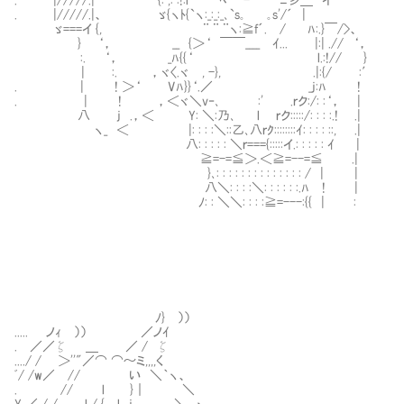
. |/////.|、 ゞ{ヽﾄ{`ヽ:_:_:_､`s｡ ｡s'/´ |
ゞ===イ {, ¨ ¨ ¨ヽ:≧f´. / ﾊ:.}￣/>、
} ‘， __ {＞‘ ￣￣____ ｲ... |:| .// ‘，
:. ‘， _ﾊ{{‘ l.:!// } 二次
| :. ，ヾ〈.ヾ , -}, .|:{/ :′
. | ! ＞‘ Vﾊ}}‘.／ _j:ﾊ ! 自分の
. | ! ，＜ヾ＼v‐､ :' .ｒク:/: :‘， |
八 j .，＜ Y: ＼:乃､ l ｒク:::::/: : : :.! .|
ヽ_ ＜ |: : : :＼::乙､八ｒｸ::::::::ｲ: : : : ::, .|
八: : : : : ＼ｒ==={:::::イ.: : : : : ｲ |
≧=-=≦＞.＜≧=--=≦ .|
}､: : : : : : : : : : : : : : / | |
八＼: : : :＼: : : : : :.ﾊ ! |
ﾉ: : ＼＼: : : :≧=---:{{ | :
ﾉ} ））
..... ノｨ ）） ／ノｲ
. ／／ζ ＿ ／ / ζ
..../ / ＞''"／⌒ ⌒～ミ,,,,く
ﾞ/ /w／ // い ＼｀ヽ、
. // l }｜ ＼
Y ／ / / l / { l j ＼ ヽ