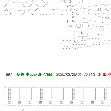
/´.::;:..＼::.:､:... ＜::.´￣`ヽ::..＿ . ' 廿 廿 ,.' ! ' | 
／〉 ::.:ﾆ;;.. ,／￣＼:::..ﾊ''´ .::::＼. ゝ‐ゞ - '､ﾉ ＿,,.' -‐| |'''"ｬ"" ''
,ノ.::.:::':::.:.:..;;.;;:;::.:./.::､:／´￣｀＼:-:ー:┴- ､ . V∧,,"_'' ~"'',‐- ､,,_;| | ∧,
:.:;:べ､＿＿_,,／￣｀ヾ;:::.:..:;.:...::.:::;:.::/.:::.::......｀ヽ:::: ﾇ¨ヽ. ｀"'' ‐- "'',,
Vハ- ,,,,_ "'' ‐ ヾ,i,,_ |::|; ; ; ; 7
＿ t─ｷ‐-ﾞt- ､、,,_"'' ‐- ,,_ ~"i''i:‐ｭ;-_､
Ll,,,ｌ__l l! ｌ l. i~r~;''ｪ- ､,,_ ~" ''' 
ﾞ, ￣',~¨"''' 'ｰ'-ﾞ ',,,:__| ~¨"''' ー－- -
}¨'''''ｷ－,,- ..,, __ ~¨" ''' ー -- -
,厂i|::::!;;;;;;.;.;.;,,,,.,.,.. ~~¨¨" ''''''_''
'';; ''::'';;: ::ｉ,;,;｣!;;;i;;::''''-－,,..,,,'''~;;~":::;;;;::'
...,,,,,..:::;;;;::;;:;:;;;::::;,,,..,,::,,,:::::: '' '''''~
:::;;;::::;;;;'';;;::;;'''''~~
.
1697
：
冬色 ◆udEkSPP7bM
：
2025/03/25(火) 20:24:31.34
ID:
三三三三三三三三三三三三三三三三三三三三三三三三三三三三三三
. |:| |:| |:| |:| |:| |:| |:| |:| |:| |:| 
. |:| |:| |:| |:| |:| |:| |:| |:| |:| |:| 
. |:| |:| |:| |:| |:| |:| |:| |:| |:| |:| 
─丞──丞──丞──丞──丞──丞──丞──丞──丞──丞──
ニニニニニニニニニニニニニニニニニニニニニニニニニニニニニニニニニ
二二二二二∠二二二二二二二二二二二二二二二二二二二二二二二二