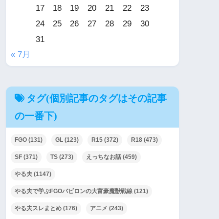
17
18
19
20
21
22
23
24
25
26
27
28
29
30
31
« 7月
タグ(個別記事のタグはその記事
の一番下)
FGO
(131)
GL
(123)
R15
(372)
R18
(473)
SF
(371)
TS
(273)
えっちなお話
(459)
やる夫
(1147)
やる夫で学ぶFGOバビロンの大富豪魔獣戦線
(121)
やる夫スレまとめ
(176)
アニメ
(243)