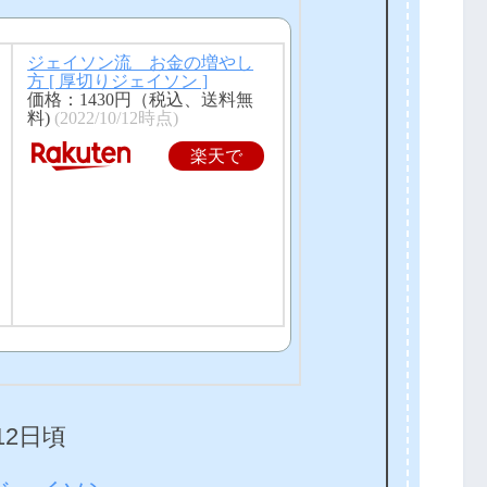
ジェイソン流 お金の増やし
方 [ 厚切りジェイソン ]
価格：1430円（税込、送料無
料)
(2022/10/12時点)
楽天で
購入
12日頃