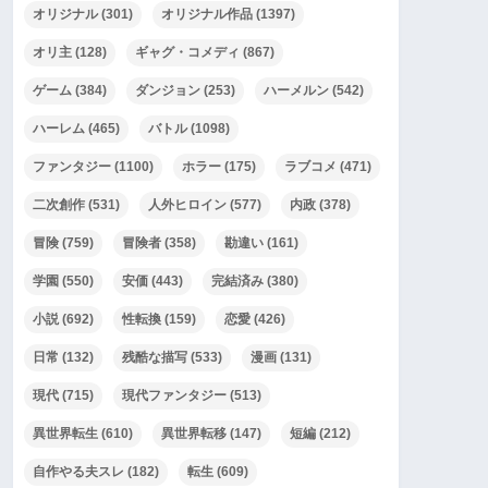
オリジナル
(301)
オリジナル作品
(1397)
オリ主
(128)
ギャグ・コメディ
(867)
ゲーム
(384)
ダンジョン
(253)
ハーメルン
(542)
ハーレム
(465)
バトル
(1098)
ファンタジー
(1100)
ホラー
(175)
ラブコメ
(471)
二次創作
(531)
人外ヒロイン
(577)
内政
(378)
冒険
(759)
冒険者
(358)
勘違い
(161)
学園
(550)
安価
(443)
完結済み
(380)
小説
(692)
性転換
(159)
恋愛
(426)
日常
(132)
残酷な描写
(533)
漫画
(131)
現代
(715)
現代ファンタジー
(513)
異世界転生
(610)
異世界転移
(147)
短編
(212)
自作やる夫スレ
(182)
転生
(609)