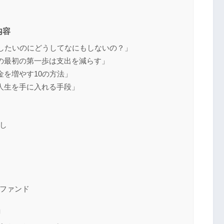
内容
を増やしたいのにどうしてなにもしないの？」
ための最初の第一歩は支出を減らす」
お金を増やす10の方法」
の人生を手に入れる手段」
し
ファンド
」