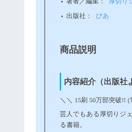
著者／編集
：
厚切り
出版社
：
ぴあ
商品説明
内容紹介（出版社
＼＼ 15刷 50万部突破!!
芸人でもある厚切りジ
る書籍。