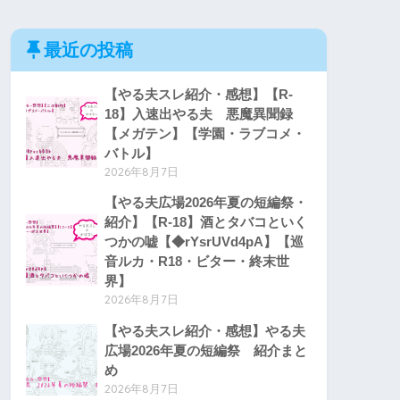
最近の投稿
【やる夫スレ紹介・感想】【R-
18】入速出やる夫 悪魔異聞録
【メガテン】【学園・ラブコメ・
バトル】
2026年8月7日
【やる夫広場2026年夏の短編祭・
紹介】【R-18】酒とタバコといく
つかの嘘【◆rYsrUVd4pA】【巡
音ルカ・R18・ビター・終末世
界】
2026年8月7日
【やる夫スレ紹介・感想】やる夫
広場2026年夏の短編祭 紹介まと
め
2026年8月7日