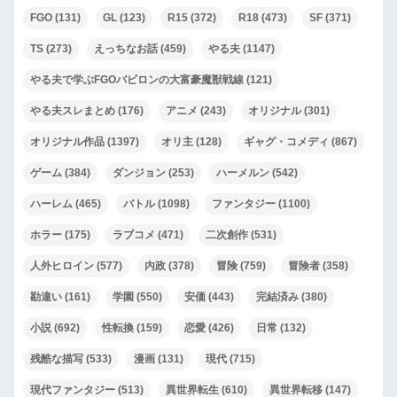
FGO
(131)
GL
(123)
R15
(372)
R18
(473)
SF
(371)
TS
(273)
えっちなお話
(459)
やる夫
(1147)
やる夫で学ぶFGOバビロンの大富豪魔獣戦線
(121)
やる夫スレまとめ
(176)
アニメ
(243)
オリジナル
(301)
オリジナル作品
(1397)
オリ主
(128)
ギャグ・コメディ
(867)
ゲーム
(384)
ダンジョン
(253)
ハーメルン
(542)
ハーレム
(465)
バトル
(1098)
ファンタジー
(1100)
ホラー
(175)
ラブコメ
(471)
二次創作
(531)
人外ヒロイン
(577)
内政
(378)
冒険
(759)
冒険者
(358)
勘違い
(161)
学園
(550)
安価
(443)
完結済み
(380)
小説
(692)
性転換
(159)
恋愛
(426)
日常
(132)
残酷な描写
(533)
漫画
(131)
現代
(715)
現代ファンタジー
(513)
異世界転生
(610)
異世界転移
(147)