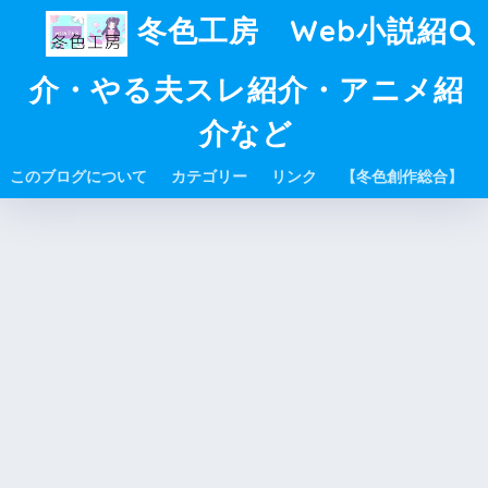
冬色工房 Web小説紹
介・やる夫スレ紹介・アニメ紹
介など
このブログについて
カテゴリー
リンク
【冬色創作総合】