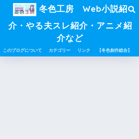
冬色工房 Web小説紹
介・やる夫スレ紹介・アニメ紹
介など
このブログについて
カテゴリー
リンク
【冬色創作総合】