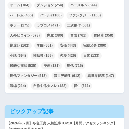
ゲーム
(384)
ダンジョン
(254)
ハーメルン
(544)
ハーレム
(465)
バトル
(1100)
ファンタジー
(1103)
ホラー
(175)
ラブコメ
(471)
二次創作
(531)
人外ヒロイン
(578)
内政
(380)
冒険
(761)
冒険者
(358)
勘違い
(162)
学園
(551)
安価
(443)
完結済み
(380)
小説
(694)
性転換
(159)
恋愛
(426)
日常
(133)
残酷な描写
(535)
漫画
(131)
現代
(715)
現代ファンタジー
(513)
異世界転生
(612)
異世界転移
(147)
短編
(214)
自作やる夫スレ
(182)
転生
(611)
ピックアップ記事
【2026年07月】冬色工房 人気記事TOP10【月間アクセスランキング】