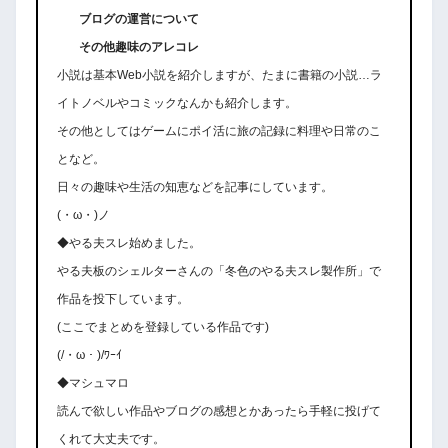
ブログの運営について
その他趣味のアレコレ
小説は基本Web小説を紹介しますが、たまに書籍の小説…ラ
イトノベルやコミックなんかも紹介します。
その他としてはゲームにポイ活に旅の記録に料理や日常のこ
となど。
日々の趣味や生活の知恵などを記事にしています。
(・ω・)ノ
◆やる夫スレ始めました。
やる夫板のシェルターさんの「冬色のやる夫スレ製作所」で
作品を投下しています。
(ここでまとめを登録している作品です)
(/・ω・)/ﾜｰｲ
◆マシュマロ
読んで欲しい作品やブログの感想とかあったら手軽に投げて
くれて大丈夫です。