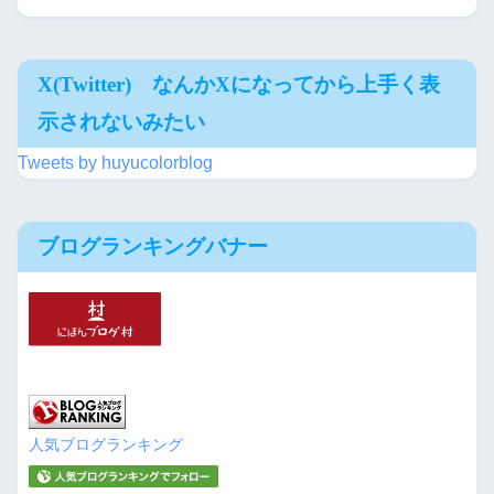
X(Twitter) なんかXになってから上手く表
示されないみたい
Tweets by huyucolorblog
ブログランキングバナー
人気ブログランキング