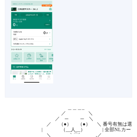
＿＿＿_
／ ＼
／ ─ ─ ＼
／ （●） （●） ＼ 番号有無は選択式
| （__人__） | 全部NLカードにし
＼ ｀⌒´ ,／