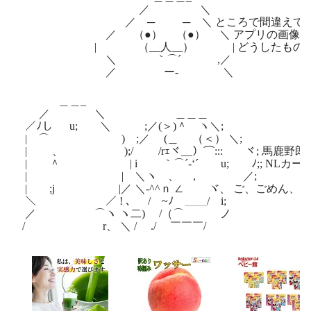
／ ＼
／ ─ ─ ＼ ところで間違えてカード
／ （●） （●） ＼ アプリの画像をネッ
| （__人__） | どうしたもの
＼ ｀⌒´ ,／
／ ー‐ ＼
＿＿_
／ ＼ ＿＿＿
／ﾉし u; ＼ ;／(＞)＾ ヽ＼;
| ⌒ ) ;／ (＿ （＜） ＼;
| 、 );/ /rｪヾ__）⌒::: ヾ; 馬鹿野郎
| ＾ | i ｀⌒´-‘´ u; ﾉ;; NLカー
| | ＼ヽ 、 , ／;
| ;j |／ ＼-^^ｎ ∠ ヾ、 ご、ごめん、ご
＼ ／ ! 、 /￣~ﾉ ＿＿/ i;
／ ⌒ヽ ヽ二) /（⌒ ノ
/ r、 ＼ / ./ ￣￣￣/