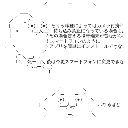
／ ー‐ ＼
／￣￣＼
／ _ノ ＼
| （ ●）（●） そりゃ職種によってはカメラ付携帯
. | u. （__人__） 持ち込み禁止になっている場合も
| ｀ ⌒´ﾉ その場合使える携帯端末が昔ながらの
. | } スマートフォンのように
. ヽ } アプリを簡単にインストールできない
ヽ ノ
i⌒＼ ,__(‐- ､
l ＼ 巛ー─;＼ 後は今更スマートフォンに変更できな
| ｀ヽ-‐ーく＿）
. | l
＿＿＿_
／ ＼
／ ─ ─ ＼
／ （●） （●） ＼
| （__人__） | …なるほど
＼ ｀⌒´ ,／
／ ー‐ ＼
＿＿＿_