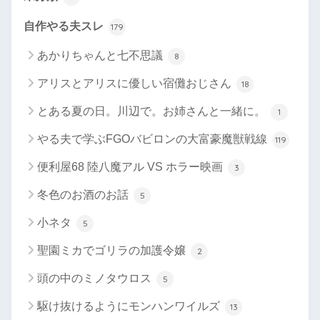
自作やる夫スレ
179
あかりちゃんと七不思議
8
アリスとアリスに優しい宿儺おじさん
18
とある夏の日。川辺で。お姉さんと一緒に。
1
やる夫で学ぶFGOバビロンの大富豪魔獣戦線
119
便利屋68 陸八魔アル VS ホラー映画
3
冬色のお酒のお話
5
小ネタ
5
聖園ミカでゴリラの加護令嬢
2
頭の中のミノタウロス
5
駆け抜けるようにモンハンワイルズ
13